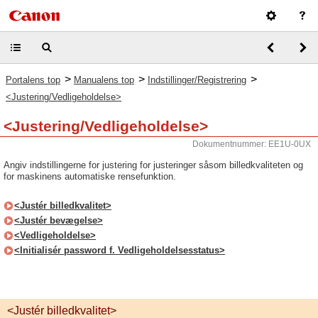
>
>
>
Portalens top
Manualens top
Indstillinger/Registrering
<Justering/Vedligeholdelse>
<Justering/Vedligeholdelse>
Dokumentnummer: EE1U-0UX
Angiv indstillingerne for justering for justeringer såsom billedkvaliteten og
for maskinens automatiske rensefunktion.
<Justér billedkvalitet>
<Justér bevægelse>
<Vedligeholdelse>
<Initialisér password f. Vedligeholdelsesstatus>
<Justér billedkvalitet>