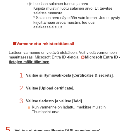
Luodaan salainen tunnus ja arvo.
Kirjoita muistiin luotu salainen arvo. Et tarvitse
salaista tunnusta.
* Salainen arvo näytetään vain kerran. Jos et pysty
kirjoittamaan arvoa muistiin, luo uusi
asiakassalaisuus.
Varmennetta rekisteröitäessä
Laitteen varmenne on vietävä etukäteen. Voit viedä varmenteen
määrittäessäsi Microsoft Entra ID -tietoja.
Microsoft Entra ID -
tietojen määrittäminen
1
Valitse siirtymisvalikosta [Certificates & secrets].
2
Valitse [Upload certificate].
3
Valitse tiedosto ja valitse [Add].
Kun varmenne on ladattu, merkitse muistiin
Thumbprint-arvo.
5
Valitse siirtymisvalikosta [API permissions].