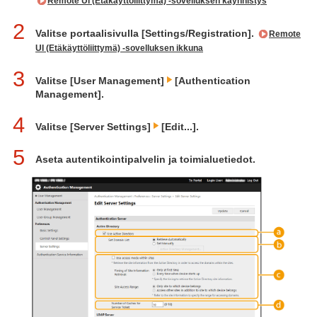
Remote UI (Etäkäyttöliittymä) -sovelluksen käynnistys
2
Valitse portaalisivulla [Settings/Registration].
Remote
UI (Etäkäyttöliittymä) -sovelluksen ikkuna
3
Valitse [User Management]
[Authentication
Management].
4
Valitse [Server Settings]
[Edit...].
5
Aseta autentikointipalvelin ja toimialuetiedot.