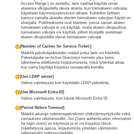
Access Range:] on asetettu, laite saattaa käyttää oman
alueensa ulkopuolella olevia alueita, kun toimialueen valvojaa
käytetään käynnistysprosessin aikana. Kuitenkin laitteen
kanssa samalla alueella olevien toimialueen valvojien käyttö on
etusijalla. Poikkeuksena ovat tilanteet, joissa saman alueen
toimialueen valvojia ei voi käyttää, mutta alueen ulkopuolisia
toimialueen valvojia voi käyttää, jolloin etusijalle asetetaan
alueen ulkopuolella olevat toimialueen valvojat.
[Number of Caches for Service Ticket:]
Määritä palvelulipukkeiden määrä jonka laite voi käsitellä.
Palvelulipuke on Active Directoryn toiminto joka toimii
tallenteena edellisestä kirjautumisesta, mikä lyhentää aikaa
kun sama käyttäjä kirjautuu seuraavalla kerralla.
[Use LDAP server]
Valitse valintaruutu kun käytetään LDAP-palvelinta.
[Use Microsoft Entra ID]
Valitse valintaruutu, kun käytät Microsoft Entra ID.
[Period Before Timeout]
Määritä aikaraja todennuspalvelimen yhdistämisyrityksille sekä
vastauksen odottamiselle. Jos [Save authentication information
for login users] on käytössä ja et voi kirjautua tässä
määritetyssä ajassa, kirjautumista yritetään välimuistiin
tallennetuilla todennustiedoilla.