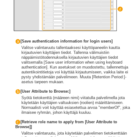
[Save authentication information for login users]
Valitse valintaruutu tallentaaksesi käyttöpaneelin kautta
kirjautuvien käyttäjien tiedot. Tallenna välimuistiin
näppäimistötodennuksella kirjautuvien käyttäjien tiedot
valitsemalla [Save user information when using keyboard
authentication]. Kun asetukset on muodostettu, tallennettuja
autentikointitietoja voi käyttää kirjautumiseen, vaikka laite ei
pysty yhdistämään palvelimeen. Muuta [Retention Period:]-
asetus tarpeen mukaan.
[User Attribute to Browse:]
Syötä tietokenttä (määreen nimi) viitatulla palvelimella jota
käytetään käyttäjien valtuuksien (roolien) määrittämiseen.
Normaalisti voit käyttää esiasetettua arvoa "memberOf", joka
ilmaisee ryhmän, johon käyttäjä kuuluu.
[Retrieve role name to apply from [User Attribute to
Browse]]
Valitse valintaruutu, jota käytetään palvelimen tietokenttään