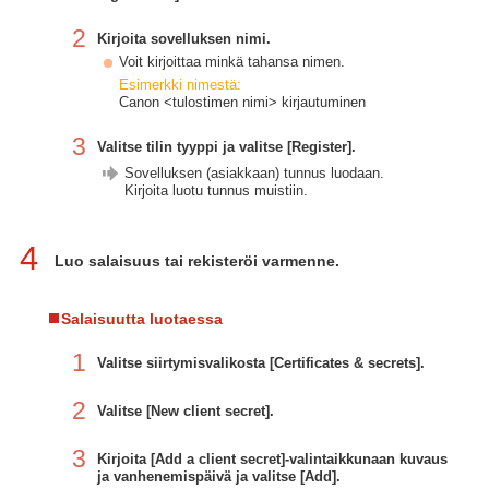
2
Kirjoita sovelluksen nimi.
Voit kirjoittaa minkä tahansa nimen.
Esimerkki nimestä:
Canon <tulostimen nimi> kirjautuminen
3
Valitse tilin tyyppi ja valitse [Register].
Sovelluksen (asiakkaan) tunnus luodaan.
Kirjoita luotu tunnus muistiin.
4
Luo salaisuus tai rekisteröi varmenne.
Salaisuutta luotaessa
1
Valitse siirtymisvalikosta [Certificates & secrets].
2
Valitse [New client secret].
3
Kirjoita [Add a client secret]-valintaikkunaan kuvaus
ja vanhenemispäivä ja valitse [Add].