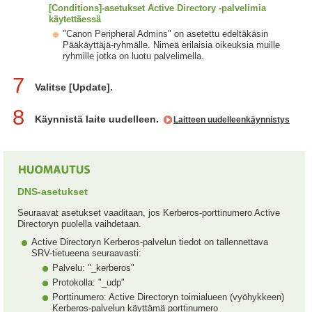
[Conditions]-asetukset Active Directory -palvelimia
käytettäessä
"Canon Peripheral Admins" on asetettu edeltäkäsin
Pääkäyttäjä-ryhmälle. Nimeä erilaisia oikeuksia muille
ryhmille jotka on luotu palvelimella.
7
Valitse [Update].
8
Käynnistä laite uudelleen.
Laitteen uudelleenkäynnistys
DNS-asetukset
Seuraavat asetukset vaaditaan, jos Kerberos-porttinumero Active
Directoryn puolella vaihdetaan.
Active Directoryn Kerberos-palvelun tiedot on tallennettava
SRV-tietueena seuraavasti:
Palvelu: "_kerberos"
Protokolla: "_udp"
Porttinumero: Active Directoryn toimialueen (vyöhykkeen)
Kerberos-palvelun käyttämä porttinumero