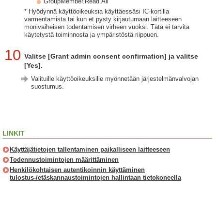
GroupMember.Read.All
* Hyödynnä käyttöoikeuksia käyttäessäsi IC-kortilla
varmentamista tai kun et pysty kirjautumaan laitteeseen
monivaiheisen todentamisen virheen vuoksi. Tätä ei tarvita
käytetystä toiminnosta ja ympäristöstä riippuen.
10
Valitse [Grant admin consent confirmation] ja valitse
[Yes].
Valituille käyttöoikeuksille myönnetään järjestelmänvalvojan
suostumus.
LINKIT
Käyttäjätietojen tallentaminen paikalliseen laitteeseen
Todennustoimintojen määrittäminen
Henkilökohtaisen autentikoinnin käyttäminen
tulostus-/etäskannaustoimintojen hallintaan tietokoneella