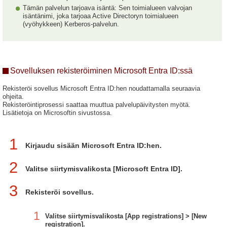
Tämän palvelun tarjoava isäntä: Sen toimialueen valvojan
isäntänimi, joka tarjoaa Active Directoryn toimialueen
(vyöhykkeen) Kerberos-palvelun.
Sovelluksen rekisteröiminen Microsoft Entra ID:ssä
Rekisteröi sovellus Microsoft Entra ID:hen noudattamalla seuraavia
ohjeita.
Rekisteröintiprosessi saattaa muuttua palvelupäivitysten myötä.
Lisätietoja on Microsoftin sivustossa.
1
Kirjaudu sisään Microsoft Entra ID:hen.
2
Valitse siirtymisvalikosta [Microsoft Entra ID].
3
Rekisteröi sovellus.
1
Valitse siirtymisvalikosta [App registrations] > [New
registration].