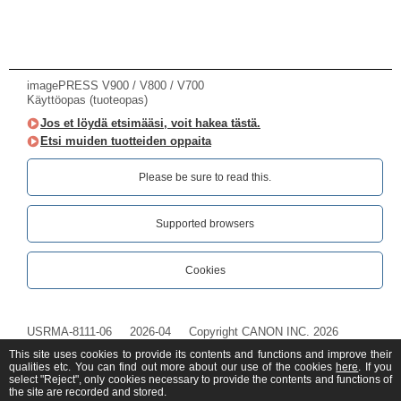
imagePRESS V900 / V800 / V700
Käyttöopas (tuoteopas)
Jos et löydä etsimääsi, voit hakea tästä.
Etsi muiden tuotteiden oppaita
Please be sure to read this.‎
Supported browsers
Cookies
USRMA-8111-06
2026-04
Copyright CANON INC. 2026
This site uses cookies to provide its contents and functions and improve their
qualities etc. You can find out more about our use of the cookies
here
. If you
select "Reject", only cookies necessary to provide the contents and functions of
the site are recorded and stored.