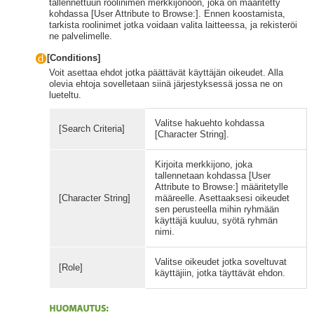
tallennettuun roolinimen merkkijonoon, joka on määritetty
kohdassa [User Attribute to Browse:]. Ennen koostamista,
tarkista roolinimet jotka voidaan valita laitteessa, ja rekisteröi
ne palvelimelle.
[Conditions]
Voit asettaa ehdot jotka päättävät käyttäjän oikeudet. Alla
olevia ehtoja sovelletaan siinä järjestyksessä jossa ne on
lueteltu.
Valitse hakuehto kohdassa
[Search Criteria]
[Character String].
Kirjoita merkkijono, joka
tallennetaan kohdassa [User
Attribute to Browse:] määritetylle
[Character String]
määreelle. Asettaaksesi oikeudet
sen perusteella mihin ryhmään
käyttäjä kuuluu, syötä ryhmän
nimi.
Valitse oikeudet jotka soveltuvat
[Role]
käyttäjiin, jotka täyttävät ehdon.