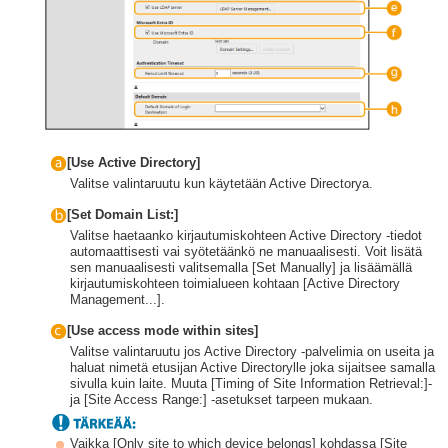
[Use Active Directory]
Valitse valintaruutu kun käytetään Active Directorya.
[Set Domain List:]
Valitse haetaanko kirjautumiskohteen Active Directory -tiedot
automaattisesti vai syötetäänkö ne manuaalisesti. Voit lisätä
sen manuaalisesti valitsemalla [Set Manually] ja lisäämällä
kirjautumiskohteen toimialueen kohtaan [Active Directory
Management...].
[Use access mode within sites]
Valitse valintaruutu jos Active Directory -palvelimia on useita ja
haluat nimetä etusijan Active Directorylle joka sijaitsee samalla
sivulla kuin laite. Muuta [Timing of Site Information Retrieval:]-
ja [Site Access Range:] -asetukset tarpeen mukaan.
Vaikka [Only site to which device belongs] kohdassa [Site