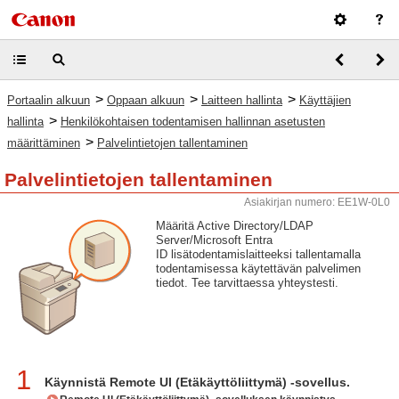
>
>
>
Portaalin alkuun
Oppaan alkuun
Laitteen hallinta
Käyttäjien
>
hallinta
Henkilökohtaisen todentamisen hallinnan asetusten
>
määrittäminen
Palvelintietojen tallentaminen
Palvelintietojen tallentaminen
Asiakirjan numero: EE1W-0L0
Määritä Active Directory/LDAP
Server/Microsoft Entra
ID lisätodentamislaitteeksi tallentamalla
todentamisessa käytettävän palvelimen
tiedot. Tee tarvittaessa yhteystesti.
1
Käynnistä Remote UI (Etäkäyttöliittymä) -sovellus.