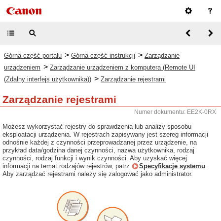
>
>
Górna część portalu
Górna część instrukcji
Zarządzanie
>
urządzeniem
Zarządzanie urządzeniem z komputera (Remote UI
>
(Zdalny interfejs użytkownika))
Zarządzanie rejestrami
Zarządzanie rejestrami
Numer dokumentu: EE2K-0RX
Możesz wykorzystać rejestry do sprawdzenia lub analizy sposobu
eksploatacji urządzenia. W rejestrach zapisywany jest szereg informacji
odnośnie każdej z czynności przeprowadzanej przez urządzenie, na
przykład data/godzina danej czynności, nazwa użytkownika, rodzaj
czynności, rodzaj funkcji i wynik czynności. Aby uzyskać więcej
informacji na temat rodzajów rejestrów, patrz
Specyfikacje systemu
.
Aby zarządzać rejestrami należy się zalogować jako administrator.