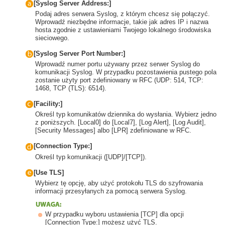
[Syslog Server Address:]
Podaj adres serwera Syslog, z którym chcesz się połączyć.
Wprowadź niezbędne informacje, takie jak adres IP i nazwa
hosta zgodnie z ustawieniami Twojego lokalnego środowiska
sieciowego.
[Syslog Server Port Number:]
Wprowadź numer portu używany przez serwer Syslog do
komunikacji Syslog. W przypadku pozostawienia pustego pola
zostanie użyty port zdefiniowany w RFC (UDP: 514, TCP:
1468, TCP (TLS): 6514).
[Facility:]
Określ typ komunikatów dziennika do wysłania. Wybierz jedno
z poniższych. [Local0] do [Local7], [Log Alert], [Log Audit],
[Security Messages] albo [LPR] zdefiniowane w RFC.
[Connection Type:]
Określ typ komunikacji ([UDP]/[TCP]).
[Use TLS]
Wybierz tę opcję, aby użyć protokołu TLS do szyfrowania
informacji przesyłanych za pomocą serwera Syslog.
W przypadku wyboru ustawienia [TCP] dla opcji
[Connection Type:] możesz użyć TLS.