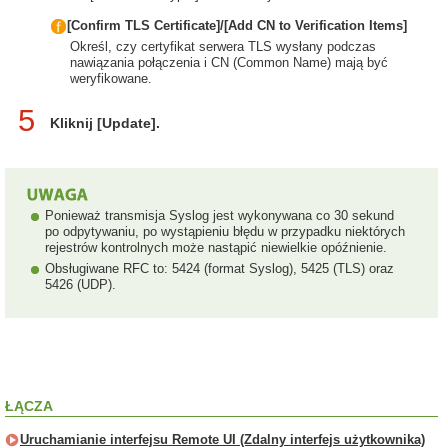
[Confirm TLS Certificate]/[Add CN to Verification Items]
Określ, czy certyfikat serwera TLS wysłany podczas
nawiązania połączenia i CN (Common Name) mają być
weryfikowane.
5
Kliknij [Update].
Ponieważ transmisja Syslog jest wykonywana co 30 sekund
po odpytywaniu, po wystąpieniu błędu w przypadku niektórych
rejestrów kontrolnych może nastąpić niewielkie opóźnienie.
Obsługiwane RFC to: 5424 (format Syslog), 5425 (TLS) oraz
5426 (UDP).
ŁĄCZA
Uruchamianie interfejsu Remote UI (Zdalny interfejs użytkownika)