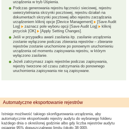
urządzenia w tryb Uśpienia.
Podczas generowania rejestru łączności sieciowej, rejestru
uwierzytelniania skrzynki pocztowej, rejestru działań na
dokumentach skrzynki pocztowej albo rejestru zarządzania
urządzeniem kliknij opcje [Device Management]
[Save Audit
Log]
zaznacz pole wyboru opcji [Save Audit Log]
kliknij
przycisk [OK]
[Apply Setting Changes].
Jeśli w przypadku awarii zasilania itp. zasilanie urządzenia
zostanie wyłączone podczas zbierania rejestrów – zbieranie
rejestrów zostanie uruchomione po ponownym uruchomieniu
urządzenia od momentu zapisywania rejestru, w którym
wyłączono zasilanie.
Jeżeli zatrzymasz zapis rejestrów podczas zapisywania,
rejestry tworzone od czasu zatrzymania do ponownego
uruchomienia zapisywania nie są zapisywane.
Automatyczne eksportowanie rejestrów
Istnieje możliwość takiego skonfigurowania urządzenia, aby
automatycznie eksportowało rejestry audytu do wybranego folderu
każdego dnia o określonej godzinie albo gdy liczba rejestrów audytu
osiągnie 95% dopuszczalnego limitu (około 38 000).