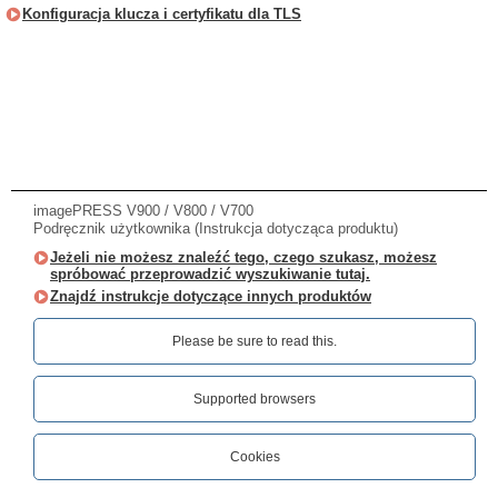
Konfiguracja klucza i certyfikatu dla TLS
imagePRESS V900 / V800 / V700
Podręcznik użytkownika (Instrukcja dotycząca produktu)
Jeżeli nie możesz znaleźć tego, czego szukasz, możesz
spróbować przeprowadzić wyszukiwanie tutaj.
Znajdź instrukcje dotyczące innych produktów
Please be sure to read this.‎
Supported browsers
Cookies