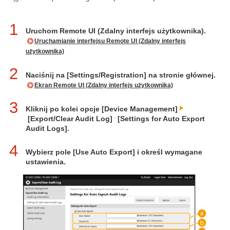
1
Uruchom Remote UI (Zdalny interfejs użytkownika).
Uruchamianie interfejsu Remote UI (Zdalny interfejs
użytkownika)
2
Naciśnij na [Settings/Registration] na stronie głównej.
Ekran Remote UI (Zdalny interfejs użytkownika)
3
Kliknij po kolei opcje [Device Management]
[Export/Clear Audit Log]
[Settings for Auto Export
Audit Logs].
4
Wybierz pole [Use Auto Export] i określ wymagane
ustawienia.