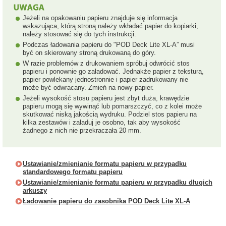
Jeżeli na opakowaniu papieru znajduje się informacja
wskazująca, którą stroną należy wkładać papier do kopiarki,
należy stosować się do tych instrukcji.
Podczas ładowania papieru do "POD Deck Lite XL-A” musi
być on skierowany stroną drukowaną do góry.
W razie problemów z drukowaniem spróbuj odwrócić stos
papieru i ponownie go załadować. Jednakże papier z teksturą,
papier powlekany jednostronnie i papier zadrukowany nie
może być odwracany. Zmień na nowy papier.
Jeżeli wysokość stosu papieru jest zbyt duża, krawędzie
papieru mogą się wywinąć lub pomarszczyć, co z kolei może
skutkować niską jakością wydruku. Podziel stos papieru na
kilka zestawów i załaduj je osobno, tak aby wysokość
żadnego z nich nie przekraczała 20 mm.
Ustawianie/zmienianie formatu papieru w przypadku
standardowego formatu papieru
Ustawianie/zmienianie formatu papieru w przypadku długich
arkuszy
Ładowanie papieru do zasobnika POD Deck Lite XL-A