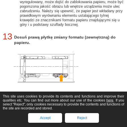
wyregulowany, może dojść do zablokowania papieru, może być
pogorszona jakość obrazu lub wnętrze urządzenia może ulec
zabrudzeniu. Należy się upewnić, że papier jest wkładany przy
prawidłowym wyrównaniu elementu ustalającego tylnej
krawędzi ze znacznikami formatu papieru znajdującymi się u
góry i u podstawy szuflady bocznej.
13
Dosuń prawą płytkę zmiany formatu (zewnętrzną) do
papieru.
This site uses cookies to provide its contents and functions and improve their
Sprawdź, czy stos długich arkuszy jest zrównany z lewą
qualities etc. You can find out more about our use of the cookies
here
. If you
ścianką.
select "Reject", only cookies necessary to provide the contents and functions of
the site are recorded and stored.
Accept
Reject