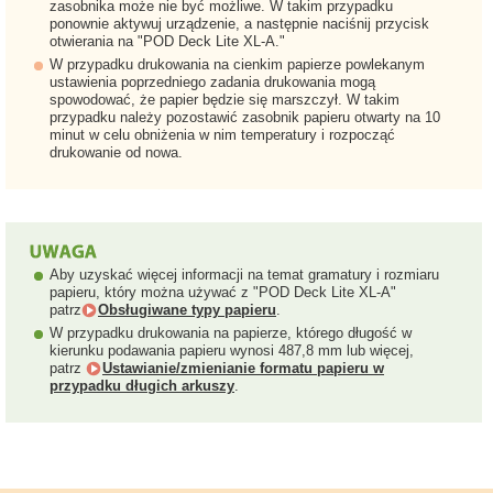
zasobnika może nie być możliwe. W takim przypadku
ponownie aktywuj urządzenie, a następnie naciśnij przycisk
otwierania na "POD Deck Lite XL-A."
W przypadku drukowania na cienkim papierze powlekanym
ustawienia poprzedniego zadania drukowania mogą
spowodować, że papier będzie się marszczył. W takim
przypadku należy pozostawić zasobnik papieru otwarty na 10
minut w celu obniżenia w nim temperatury i rozpocząć
drukowanie od nowa.
Aby uzyskać więcej informacji na temat gramatury i rozmiaru
papieru, który można używać z "POD Deck Lite XL-A"
patrz
Obsługiwane typy papieru
.
W przypadku drukowania na papierze, którego długość w
kierunku podawania papieru wynosi 487,8 mm lub więcej,
patrz
Ustawianie/zmienianie formatu papieru w
przypadku długich arkuszy
.