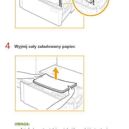
4
Wyjmij cały załadowany papier.