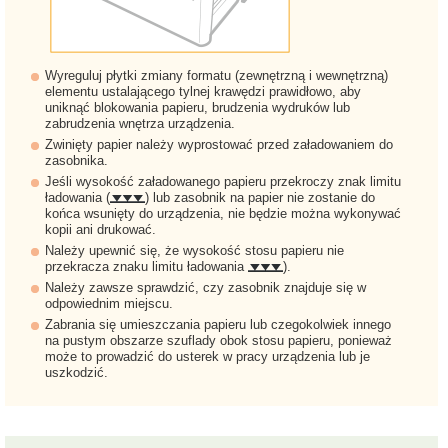
Wyreguluj płytki zmiany formatu (zewnętrzną i wewnętrzną)
elementu ustalającego tylnej krawędzi prawidłowo, aby
uniknąć blokowania papieru, brudzenia wydruków lub
zabrudzenia wnętrza urządzenia.
Zwinięty papier należy wyprostować przed załadowaniem do
zasobnika.
Jeśli wysokość załadowanego papieru przekroczy znak limitu
ładowania (
) lub zasobnik na papier nie zostanie do
końca wsunięty do urządzenia, nie będzie można wykonywać
kopii ani drukować.
Należy upewnić się, że wysokość stosu papieru nie
przekracza znaku limitu ładowania
).
Należy zawsze sprawdzić, czy zasobnik znajduje się w
odpowiednim miejscu.
Zabrania się umieszczania papieru lub czegokolwiek innego
na pustym obszarze szuflady obok stosu papieru, ponieważ
może to prowadzić do usterek w pracy urządzenia lub je
uszkodzić.