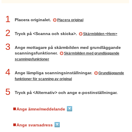
1
Placera originalet.
Placera original
2
Tryck på <Scanna och skicka>.
Skärmbilden <Hem>
3
Ange mottagare på skärmbilden med grundläggande
scanningsfunktioner.
Skärmbilden med grundläggande
scanningsfunktioner
4
Ange lämpliga scanningsinställningar.
Grundläggande
funktioner för scanning av original
5
Tryck på <Alternativ> och ange e-postinställningar.
Ange ämne/meddelande
Ange svarsadress