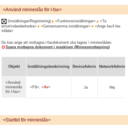
<Använd minneslås för I-fax>
(Inställningar/Registrering)
<Funktionsinställningar>
<Ta
emot/vidarebefordra>
<Gemensamma inställningar>
<Ange fax/I-fax
inlåda>
Du kan ange att mottagna i-faxdokument ska lagras i minneslådan.
Spara mottagna dokument i maskinen (Minnesmottagning)
Objekt
Inställningsbeskrivning
DeviceAdmin
NetworkAdmin
<Använd
minneslås
<På>, <
Av
>
Ja
Nej
för I-fax>
<Starttid för minneslås>