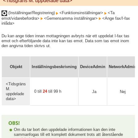
<Tidsgräns M. uppdelade data>
(Inställningar/Registrering)
<Funktionsinställningar>
<Ta
emot/vidarebefordra>
<Gemensamma inställningar>
<Ange fax/I-fax
inlåda>
Du kan ange tiden innan mottagningen avbryts när ett uppdelat I-fax tas
emot och efterföljande data inte kan tas emot. Data som tas emot inom
den angivna tiden skrivs ut.
Objekt
Inställningsbeskrivning
DeviceAdmin
NetworkAdmin
<Tidsgräns
M.
0 till
24
till 99 h
Ja
Nej
uppdelade
data>
Om du tar bort den uppdelade informationen kan den inte
sammanfogas till ett komplett dokument trots att återstående