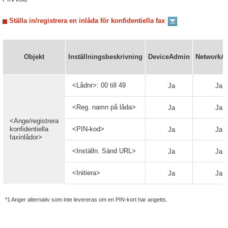
Ställa in/registrera en inlåda för konfidentiella fax
Objekt
Inställningsbeskrivning
DeviceAdmin
NetworkA
<Lådnr>: 00 till 49
Ja
Ja
<Reg. namn på låda>
Ja
Ja
<Ange/registrera
konfidentiella
<PIN-kod>
Ja
Ja
faxinlådor>
<Inställn. Sänd URL>
Ja
Ja
<Initiera>
Ja
Ja
*1 Anger alternativ som inte levereras om en PIN-kort har angetts.