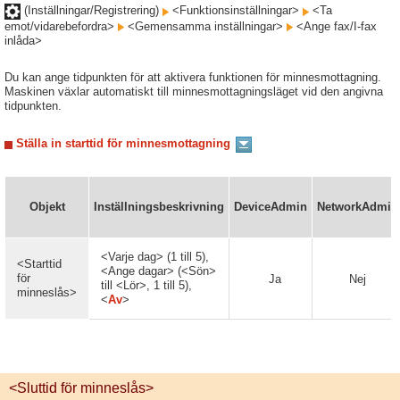
(Inställningar/Registrering)
<Funktionsinställningar>
<Ta
emot/vidarebefordra>
<Gemensamma inställningar>
<Ange fax/I-fax
inlåda>
Du kan ange tidpunkten för att aktivera funktionen för minnesmottagning.
Maskinen växlar automatiskt till minnesmottagningsläget vid den angivna
tidpunkten.
Ställa in starttid för minnesmottagning
Objekt
Inställningsbeskrivning
DeviceAdmin
NetworkAdmin
<Varje dag> (1 till 5),
<Starttid
<Ange dagar> (<Sön>
för
Ja
Nej
till <Lör>, 1 till 5),
minneslås>
<
Av
>
<Sluttid för minneslås>