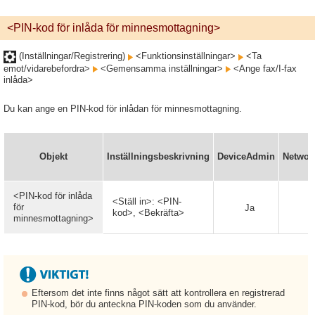
<PIN-kod för inlåda för minnesmottagning>
(Inställningar/Registrering)
<Funktionsinställningar>
<Ta
emot/vidarebefordra>
<Gemensamma inställningar>
<Ange fax/I-fax
inlåda>
Du kan ange en PIN-kod för inlådan för minnesmottagning.
Objekt
Inställningsbeskrivning
DeviceAdmin
Networ
<PIN-kod för inlåda
<Ställ in>: <PIN-
för
Ja
N
kod>, <Bekräfta>
minnesmottagning>
Eftersom det inte finns något sätt att kontrollera en registrerad
PIN-kod, bör du anteckna PIN-koden som du använder.