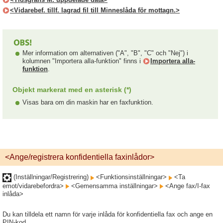
<Vidarebef. tillf. lagrad fil till Minneslåda för mottagn.>
Mer information om alternativen ("A", "B", "C" och "Nej") i
kolumnen "Importera alla-funktion" finns i
Importera alla-
funktion
.
Objekt markerat med en asterisk (*)
Visas bara om din maskin har en faxfunktion.
<Ange/registrera konfidentiella faxinlådor>
(Inställningar/Registrering)
<Funktionsinställningar>
<Ta
emot/vidarebefordra>
<Gemensamma inställningar>
<Ange fax/I-fax
inlåda>
Du kan tilldela ett namn för varje inlåda för konfidentiella fax och ange en
PIN-kod.