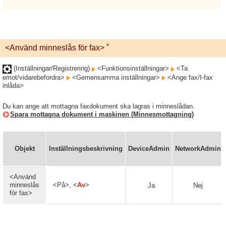
*
<Använd minneslås för fax>
(Inställningar/Registrering)
<Funktionsinställningar>
<Ta
emot/vidarebefordra>
<Gemensamma inställningar>
<Ange fax/I-fax
inlåda>
Du kan ange att mottagna faxdokument ska lagras i minneslådan.
Spara mottagna dokument i maskinen (Minnesmottagning)
Objekt
Inställningsbeskrivning
DeviceAdmin
NetworkAdmin
<Använd
minneslås
<På>, <
Av
>
Ja
Nej
för fax>