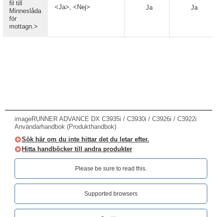
fil till
<Ja>, <Nej>
Ja
Ja
Minneslåda
för
mottagn.>
imageRUNNER ADVANCE DX C3935i / C3930i / C3926i / C3922i
Användarhandbok (Produkthandbok)
Sök här om du inte hittar det du letar efter.
Hitta handböcker till andra produkter
Please be sure to read this.‎
Supported browsers