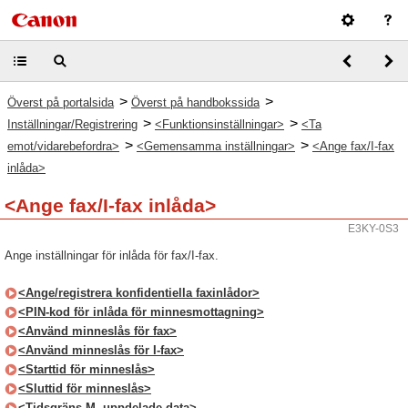
>
>
Överst på portalsida
Överst på handbokssida
>
>
Inställningar/Registrering
<Funktionsinställningar>
<Ta
>
>
emot/vidarebefordra>
<Gemensamma inställningar>
<Ange fax/I-fax
inlåda>
<Ange fax/I-fax inlåda>
E3KY-0S3
Ange inställningar för inlåda för fax/I-fax.
<Ange/registrera konfidentiella faxinlådor>
<PIN-kod för inlåda för minnesmottagning>
<Använd minneslås för fax>
<Använd minneslås för I-fax>
<Starttid för minneslås>
<Sluttid för minneslås>
<Tidsgräns M. uppdelade data>