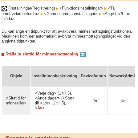
(Inställningar/Registrering)
<Funktionsinställningar>
<Ta
emot/vidarebefordra>
<Gemensamma inställningar>
<Ange fax/I-fax
inlåda>
Du kan ange en tidpunkt för att avaktivera minnesmottagningsfunktionen.
Maskinen kommer automatiskt avbryta minnesmottagningsläget vid den
angivna tidpunkten.
Ställa in sluttid för minnesmottagning
Objekt
Inställningsbeskrivning
DeviceAdmin
NetworkAdmin
<Varje dag> (1 till 5),
<Sluttid för
<Ange dagar> (<Sön>
Ja
Nej
minneslås>
till <Lör>, 1 till 5),
<
Av
>