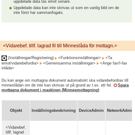
uppdelade data tas emot senare.
Uppdelade data kan inte skrivas ut som en vanlig bild om de
inte först har sammanfogats.
<Vidarebef. tillf. lagrad fil till Minneslåda för mottagn.>
(Inställningar/Registrering)
<Funktionsinställningar>
<Ta
emot/vidarebefordra>
<Gemensamma inställningar>
<Ange fax/I-fax
inlåda>
Du kan ange om mottagna dokument automatiskt ska vidarebefordras till
minneslådan om de inte kan skrivas ut på grund av t.ex. ett fel.
Spara
mottagna dokument i maskinen (Minnesmottagning)
Objekt
Inställningsbeskrivning
DeviceAdmin
NetworkAdmin
<Vidarebef.
tillf. lagrad