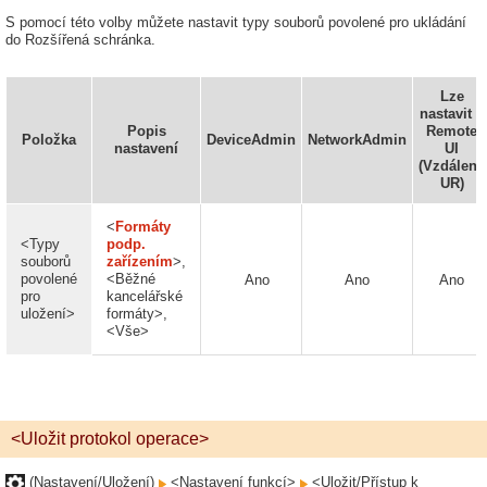
S pomocí této volby můžete nastavit typy souborů povolené pro ukládání
do Rozšířená schránka.
Lze
nastavit v
Popis
Remote
Položka
DeviceAdmin
NetworkAdmin
nastavení
UI
(Vzdálené
UR)
<
Formáty
<Typy
podp.
souborů
zařízením
>,
povolené
<Běžné
Ano
Ano
Ano
pro
kancelářské
uložení>
formáty>,
<Vše>
<Uložit protokol operace>
(Nastavení/Uložení)
<Nastavení funkcí>
<Uložit/Přístup k