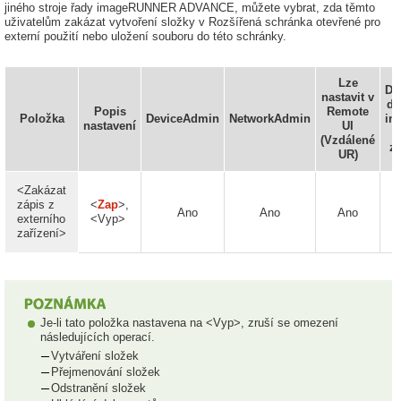
jiného stroje řady imageRUNNER ADVANCE, můžete vybrat, zda těmto
uživatelům zakázat vytvoření složky v Rozšířená schránka otevřené pro
externí použití nebo uložení souboru do této schránky.
Lze
Do
nastavit v
do
Popis
Remote
Položka
DeviceAdmin
NetworkAdmin
in
nastavení
UI
(Vzdálené
za
UR)
<Zakázat
zápis z
<
Zap
>,
Ano
Ano
Ano
externího
<Vyp>
zařízení>
Je-li tato položka nastavena na <Vyp>, zruší se omezení
následujících operací.
Vytváření složek
Přejmenování složek
Odstranění složek