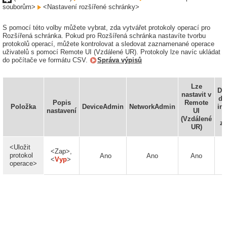
souborům>
<Nastavení rozšířené schránky>
S pomocí této volby můžete vybrat, zda vytvářet protokoly operací pro
Rozšířená schránka. Pokud pro Rozšířená schránka nastavíte tvorbu
protokolů operací, můžete kontrolovat a sledovat zaznamenané operace
uživatelů s pomocí Remote UI (Vzdálené UR). Protokoly lze navíc ukládat
do počítače ve formátu CSV.
Správa výpisů
Lze
Do
nastavit v
do
Popis
Remote
Položka
DeviceAdmin
NetworkAdmin
in
nastavení
UI
(Vzdálené
za
UR)
<Uložit
<Zap>,
protokol
Ano
Ano
Ano
<
Vyp
>
operace>