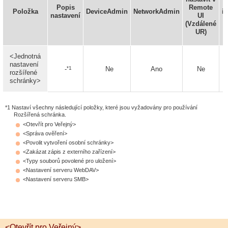
d
Popis
Remote
Položka
DeviceAdmin
NetworkAdmin
i
nastavení
UI
(Vzdálené
z
UR)
<Jednotná
nastavení
*1
-
Ne
Ano
Ne
rozšířené
schránky>
*1 Nastaví všechny následující položky, které jsou vyžadovány pro používání
Rozšířená schránka.
<Otevřít pro Veřejný>
<Správa ověření>
<Povolit vytvoření osobní schránky>
<Zakázat zápis z externího zařízení>
<Typy souborů povolené pro uložení>
<Nastavení serveru WebDAV>
<Nastavení serveru SMB>
<Otevřít pro Veřejný>