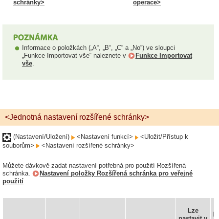
schránky>
operace>
Informace o položkách („A“, „B“, „C“ a „No“) ve sloupci
„Funkce Importovat vše“ naleznete v
Funkce Importovat
vše
.
<Jednotná nastavení rozšířené schránky>
(Nastavení/Uložení)
<Nastavení funkcí>
<Uložit/Přístup k
souborům>
<Nastavení rozšířené schránky>
Můžete dávkově zadat nastavení potřebná pro použití Rozšířená
schránka.
Nastavení položky Rozšířená schránka pro veřejné
použití
Lze
D
nastavit v