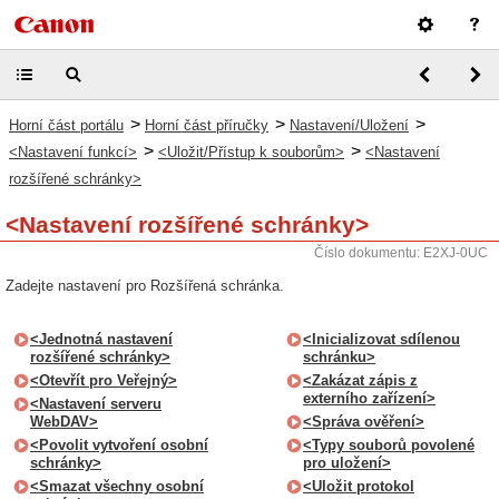
>
>
>
Horní část portálu
Horní část příručky
Nastavení/Uložení
>
>
<Nastavení funkcí>
<Uložit/Přístup k souborům>
<Nastavení
rozšířené schránky>
<Nastavení rozšířené schránky>
Číslo dokumentu: E2XJ-0UC
Zadejte nastavení pro Rozšířená schránka.
<Jednotná nastavení
<Inicializovat sdílenou
rozšířené schránky>
schránku>
<Otevřít pro Veřejný>
<Zakázat zápis z
externího zařízení>
<Nastavení serveru
WebDAV>
<Správa ověření>
<Povolit vytvoření osobní
<Typy souborů povolené
schránky>
pro uložení>
<Smazat všechny osobní
<Uložit protokol