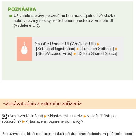
Uživatelé s právy správců mohou mazat jednotlivé složky
nebo všechny složky ve Sdíleném prostoru z Remote UI
(Vzdálené UR).
Spusťte Remote UI (Vzdálené UR)
[Settings/Registration]
[Function Settings]
[Store/Access Files]
[Delete Shared Space]
<Zakázat zápis z externího zařízení>
(Nastavení/Uložení)
<Nastavení funkcí>
<Uložit/Přístup k
souborům>
<Nastavení rozšířené schránky>
Pro uživatele, kteří do stroje získali přístup prostřednictvím počítače nebo