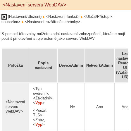
<Nastavení serveru WebDAV>
(Nastavení/Uložení)
<Nastavení funkcí>
<Uložit/Přístup k
souborům>
<Nastavení rozšířené schránky>
S pomocí této volby můžete zadat nastavení zabezpečení, která se mají
použít při otevření stroje externě jako serveru WebDAV.
Lze
nastavit
Popis
Remot
Položka
DeviceAdmin
NetworkAdmin
nastavení
UI
(Vzdále
UR)
<Typ
ověření>:
<Základní>,
<Nastavení
<
Vyp
>
serveru
Ne
Ano
Ano
<Použít
WebDAV>
TLS>:
<Zap>,
<
Vyp
>