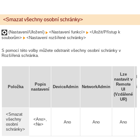
<Smazat všechny osobní schránky>
(Nastavení/Uložení)
<Nastavení funkcí>
<Uložit/Přístup k
souborům>
<Nastavení rozšířené schránky>
S pomocí této volby můžete odstranit všechny osobní schránky v
Rozšířená schránka.
Lze
D
nastavit v
d
Popis
Remote
Položka
DeviceAdmin
NetworkAdmin
i
nastavení
UI
(Vzdálené
z
UR)
<Smazat
všechny
<Ano>,
Ano
Ano
Ano
osobní
<Ne>
schránky>