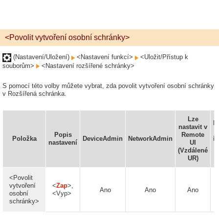
<Povolit vytvoření osobní schránky>
(Nastavení/Uložení)
<Nastavení funkcí>
<Uložit/Přístup k
souborům>
<Nastavení rozšířené schránky>
S pomocí této volby můžete vybrat, zda povolit vytvoření osobní schránky
v Rozšířená schránka.
Lze
D
nastavit v
d
Popis
Remote
Položka
DeviceAdmin
NetworkAdmin
i
nastavení
UI
(Vzdálené
z
UR)
<Povolit
vytvoření
<
Zap
>,
Ano
Ano
Ano
osobní
<Vyp>
schránky>