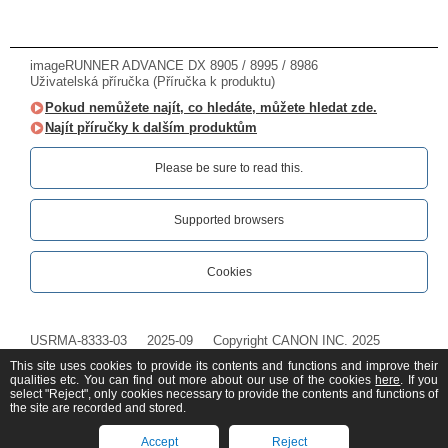
imageRUNNER ADVANCE DX 8905 / 8995 / 8986
Uživatelská příručka (Příručka k produktu)
Pokud nemůžete najít, co hledáte, můžete hledat zde.
Najít příručky k dalším produktům
Please be sure to read this.‎
Supported browsers
Cookies
USRMA-8333-03
2025-09
Copyright CANON INC. 2025
This site uses cookies to provide its contents and functions and improve their
qualities etc. You can find out more about our use of the cookies
here
. If you
select "Reject", only cookies necessary to provide the contents and functions of
the site are recorded and stored.
Accept
Reject