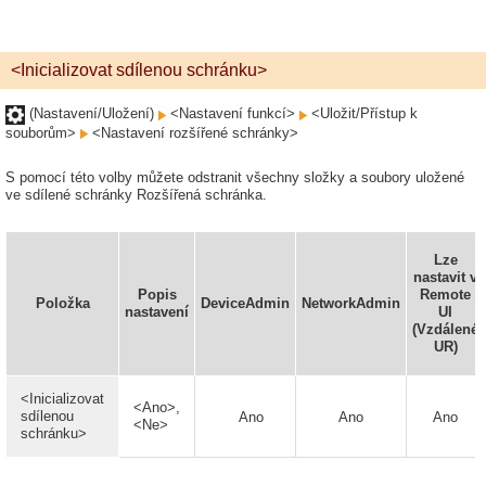
<Inicializovat sdílenou schránku>
(Nastavení/Uložení)
<Nastavení funkcí>
<Uložit/Přístup k
souborům>
<Nastavení rozšířené schránky>
S pomocí této volby můžete odstranit všechny složky a soubory uložené
ve sdílené schránky Rozšířená schránka.
Lze
nastavit v
Popis
Remote
Položka
DeviceAdmin
NetworkAdmin
nastavení
UI
(Vzdálené
UR)
<Inicializovat
<Ano>,
sdílenou
Ano
Ano
Ano
<Ne>
schránku>