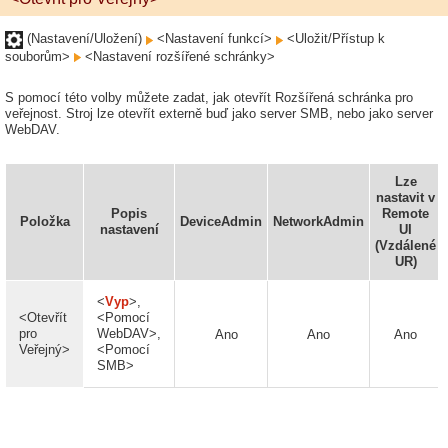
(Nastavení/Uložení)
<Nastavení funkcí>
<Uložit/Přístup k
souborům>
<Nastavení rozšířené schránky>
S pomocí této volby můžete zadat, jak otevřít Rozšířená schránka pro
veřejnost. Stroj lze otevřít externě buď jako server SMB, nebo jako server
WebDAV.
Lze
nastavit v
Popis
Remote
Položka
DeviceAdmin
NetworkAdmin
nastavení
UI
(Vzdálené
UR)
<
Vyp
>,
<Otevřít
<Pomocí
pro
WebDAV>,
Ano
Ano
Ano
Veřejný>
<Pomocí
SMB>