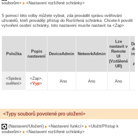
souborům>
<Nastavení rozšířené schránky>
S pomocí této volby můžete vybrat, zda provádět správu ověřování
uživatelů, kteří provádějí přístup do Rozšířená schránka. Chcete-li povolit
vytvoření osobní schránky, toto nastavení musíte nastavit na <Zap>.
Lze
Do
nastavit v
do
Popis
Remote
Položka
DeviceAdmin
NetworkAdmin
inf
nastavení
UI
(Vzdálené
za
UR)
<Správa
<Zap>,
Ano
Ano
Ano
ověření>
<
Vyp
>
<Typy souborů povolené pro uložení>
(Nastavení/Uložení)
<Nastavení funkcí>
<Uložit/Přístup k
souborům>
<Nastavení rozšířené schránky>