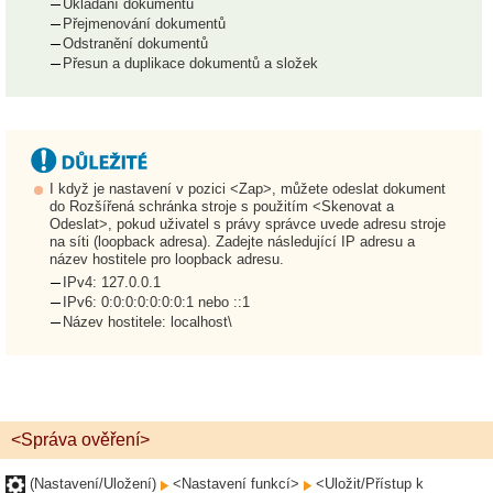
Ukládání dokumentů
Přejmenování dokumentů
Odstranění dokumentů
Přesun a duplikace dokumentů a složek
I když je nastavení v pozici <Zap>, můžete odeslat dokument
do Rozšířená schránka stroje s použitím <Skenovat a
Odeslat>, pokud uživatel s právy správce uvede adresu stroje
na síti (loopback adresa). Zadejte následující IP adresu a
název hostitele pro loopback adresu.
IPv4: 127.0.0.1
IPv6: 0:0:0:0:0:0:0:1 nebo ::1
Název hostitele: localhost\
<Správa ověření>
(Nastavení/Uložení)
<Nastavení funkcí>
<Uložit/Přístup k