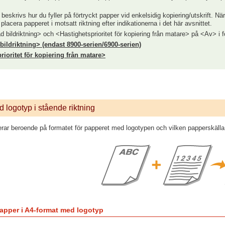
t beskrivs hur du fyller på förtryckt papper vid enkelsidig kopiering/utskrift. Nä
lacera papperet i motsatt riktning efter indikationerna i det här avsnittet.
rad bildriktning> och <Hastighetsprioritet för kopiering från matare> på <Av> i 
 bildriktning> (endast 8900-serien/6900-serien)
rioritet för kopiering från matare>
 logotyp i stående riktning
erar beroende på formatet för papperet med logotypen och vilken papperskäl
papper i A4-format med logotyp