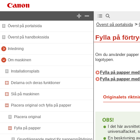
>
Överst på portalsida
Överst på portalsida
Fylla på förtr
Överst på handbokssida
Inledning
Om du använder papper me
logotypen.
Om maskinen
Installationsplats
Fylla på papper med 
Fylla på papper med 
Delarna och deras funktioner
Slå på maskinen
Originalets riktn
Placera original och fylla på papper
Placera original
I det här avsnitte
Fylla på papper
universalfacket, 
En beskrivning av 
Grundläggande metod för papperspåfyllning