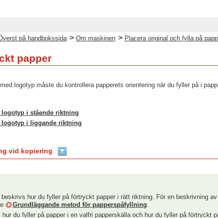
>
>
Överst på handbokssida
Om maskinen
Placera original och fylla på papp
yckt papper
d logotyp måste du kontrollera papperets orientering när du fyller på i papp
logotyp i stående riktning
logotyp i liggande riktning
ing vid kopiering
t beskrivs hur du fyller på förtryckt papper i rätt riktning. För en beskrivning 
se
Grundläggande metod för papperspåfyllning
.
hur du fyller på papper i en valfri papperskälla och hur du fyller på förtryckt 