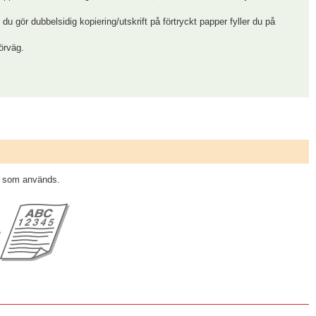
r du gör dubbelsidig kopiering/utskrift på förtryckt papper fyller du på
förväg.
la som används.