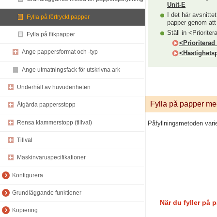
Unit-E
I det här avsnitte
Fylla på förtryckt papper
papper genom att p
Ställ in <Priorite
Fylla på flikpapper
<Prioriterad
Ange pappersformat och -typ
<Hastighetsp
Ange utmatningsfack för utskrivna ark
Underhåll av huvudenheten
Fylla på papper med
Åtgärda pappersstopp
Rensa klammerstopp (tillval)
Påfyllningsmetoden vari
Tillval
Maskinvaruspecifikationer
Konfigurera
Grundläggande funktioner
När du fyller på 
Kopiering