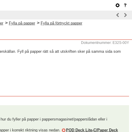
>
>
er
Fylla på papper
Fylla på förtryckt papper
Dokumentnummer: E32S-00Y
erskällan. Fyll på papper rätt så att utskriften sker på samma sida som
av hur du fyller på papper i pappersmagasinet/papperslådan eller i
papper i korrekt riktning visas nedan.
POD Deck Lite-C/Paper Deck