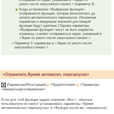
умолч.после запуска/восстановл.> (параметр 3).
Когда установлено <Выбранная функция>,
отображается функция, которая выполнялась до
начала автоматического перезапуска. (Указанные
параметры и введенные значения для каждой
функции будут удалены.) Однако параметры
<Выбранная функция> могут не быть корректно
отражены, и может отображаться экран, указанный в
<Экран по умолч.после запуска/восстановл.>.
Параметр 3: параметры в <Экран по умолч.после
запуска/восстановл.>
<Ограничить Время автоматич. перезапуска>
(Параметры/Регистрация)
<Предпочтения>
<Параметры
таймера/энергосбережения>
Если для этой функции задано значение <Вкл.>, обычные
пользователи не смогут устанавливать параметры <Время
автоматического перезапуска> и <Функция после авт. перезапуска>.