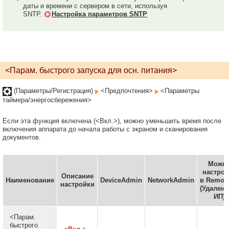
даты и времени с сервером в сети, используя
SNTP.
Настройка параметров SNTP
<Парам. быстрого запуска для осн. питания>
(Параметры/Регистрация)
<Предпочтения>
<Параметры
таймера/энергосбережения>
Если эта функция включена (<Вкл.>), можно уменьшить время после
включения аппарата до начала работы с экраном и сканирования
документов.
Можн
настрои
Описание
Наименование
DeviceAdmin
NetworkAdmin
в Remote
настройки
(Удален
ИП)
<Парам.
быстрого