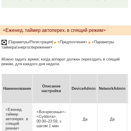
<Еженед. таймер автоперех. в спящий режим>
(Параметры/Регистрация)
<Предпочтения>
<Параметры
таймера/энергосбережения>
Можно задать время, когда аппарат должен переходить в спящий
режим, для каждого дня недели.
Описание
Наименование
DeviceAdmin
NetworkAdmin
в
настройки
(
<Еженед.
<Воскресенье>–
таймер
<Суббота>,
автоперех. в
Да
Да
00:00–23:59, с
спящий
шагом 1 мин
режим>