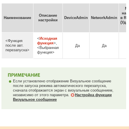
М
нас
Описание
Наименование
DeviceAdmin
NetworkAdmin
в Re
настройки
(Уд
<
Исходная
<Функция
функция
>,
после авт.
Да
Да
<Выбранная
перезапуска>
функция>
Если установлено отображение Визуальное сообщение
после запуска режима автоматического перезапуска,
сначала отображается экран с визуальным сообщением,
независимо от этого параметра.
Настройка функции
Визуальное сообщение