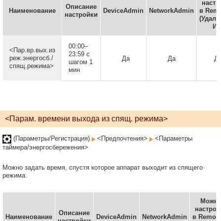
настр
Описание
Наименование
DeviceAdmin
NetworkAdmin
в Remo
настройки
(Удал
ИП
00:00–
<Пар.вр.вых.из
23:59 с
реж.энергосб./
Да
Да
Д
шагом 1
спящ.режима>
мин
<Парам. времени выхода из спящ. режима>
(Параметры/Регистрация)
<Предпочтения>
<Параметры
таймера/энергосбережения>
Можно задать время, спустя которое аппарат выходит из спящего
режима.
Можн
настрои
Описание
Наименование
DeviceAdmin
NetworkAdmin
в Remote
настройки