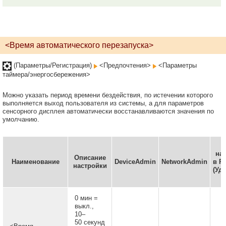
<Время автоматического перезапуска>
(Параметры/Регистрация)
<Предпочтения>
<Параметры
таймера/энергосбережения>
Можно указать период времени бездействия, по истечении которого
выполняется выход пользователя из системы, а для параметров
сенсорного дисплея автоматически восстанавливаются значения по
умолчанию.
М
на
Описание
Наименование
DeviceAdmin
NetworkAdmin
в R
настройки
(Уд
0 мин =
выкл.,
10–
50 секунд