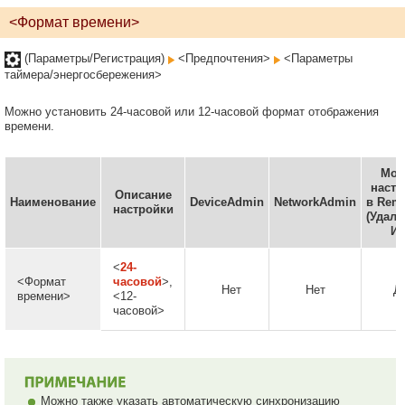
<Формат времени>
(Параметры/Регистрация)
<Предпочтения>
<Параметры
таймера/энергосбережения>
Можно установить 24-часовой или 12-часовой формат отображения
времени.
Мож
настр
Описание
Наименование
DeviceAdmin
NetworkAdmin
в Remo
настройки
(Удал
ИП
<
24-
<Формат
часовой
>,
Нет
Нет
Д
времени>
<12-
часовой>
Можно также указать автоматическую синхронизацию