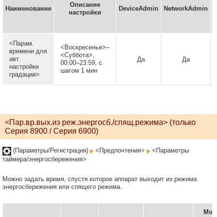
Описание
Наименование
DeviceAdmin
NetworkAdmin
в
настройки
(
<Парам.
<Воскресенье>–
времени для
<Суббота>,
авт.
Да
Да
00:00–23:59, с
настройки
шагом 1 мин
градации>
<Пар.вр.вых.из реж.энергосб./спящ.режима> (только
Серия 8900 / Серия 6900)
(Параметры/Регистрация)
<Предпочтения>
<Параметры
таймера/энергосбережения>
Можно задать время, спустя которое аппарат выходит из режима
энергосбережения или спящего режима.
Мож