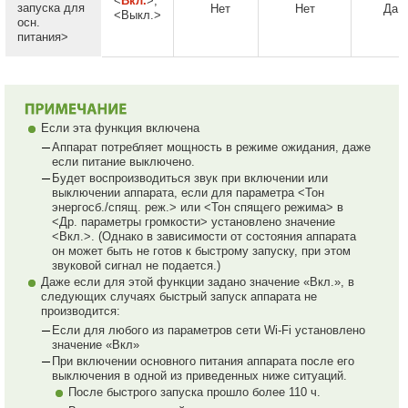
<
Вкл.
>,
запуска для
Нет
Нет
Да
<Выкл.>
осн.
питания>
Если эта функция включена
Аппарат потребляет мощность в режиме ожидания, даже
если питание выключено.
Будет воспроизводиться звук при включении или
выключении аппарата, если для параметра <Тон
энергосб./спящ. реж.> или <Тон спящего режима> в
<Др. параметры громкости> установлено значение
<Вкл.>. (Однако в зависимости от состояния аппарата
он может быть не готов к быстрому запуску, при этом
звуковой сигнал не подается.)
Даже если для этой функции задано значение «Вкл.», в
следующих случаях быстрый запуск аппарата не
производится:
Если для любого из параметров сети Wi-Fi установлено
значение «Вкл»
При включении основного питания аппарата после его
выключения в одной из приведенных ниже ситуаций.
После быстрого запуска прошло более 110 ч.