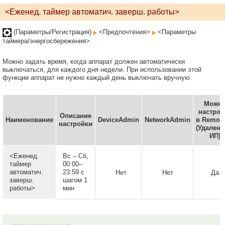
<Еженед. таймер автоматич. заверш. работы>
(Параметры/Регистрация)
<Предпочтения>
<Параметры
таймера/энергосбережения>
Можно задать время, когда аппарат должен автоматически
выключаться, для каждого дня недели. При использовании этой
функции аппарат не нужно каждый день выключать вручную.
Можн
настрои
Описание
Наименование
DeviceAdmin
NetworkAdmin
в Remote
настройки
(Удален
ИП)
<Еженед.
Вс – Сб,
таймер
00:00–
автоматич.
23:59 с
Нет
Нет
Да
заверш.
шагом 1
работы>
мин