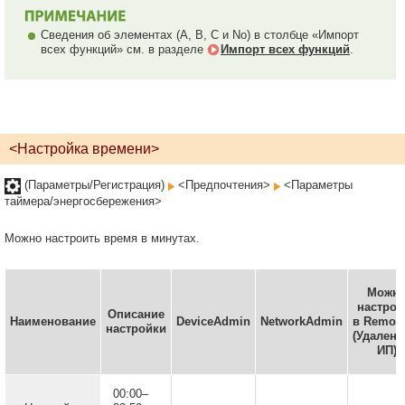
Сведения об элементах (A, B, C и No) в столбце «Импорт
всех функций» см. в разделе
Импорт всех функций
.
<Настройка времени>
(Параметры/Регистрация)
<Предпочтения>
<Параметры
таймера/энергосбережения>
Можно настроить время в минутах.
Можн
настрои
Описание
Наименование
DeviceAdmin
NetworkAdmin
в Remote
настройки
(Удален
ИП)
00:00–