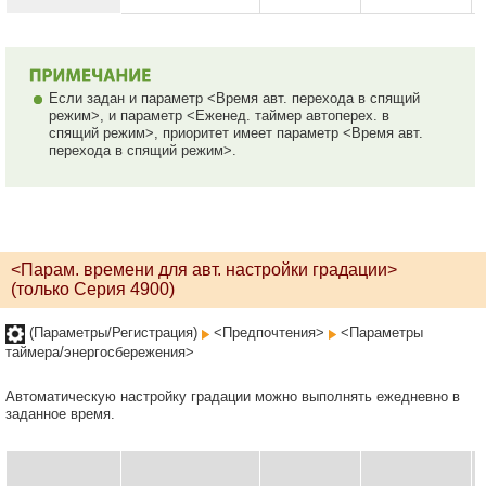
Если задан и параметр <Время авт. перехода в спящий
режим>, и параметр <Еженед. таймер автоперех. в
спящий режим>, приоритет имеет параметр <Время авт.
перехода в спящий режим>.
<Парам. времени для авт. настройки градации>
(только Серия 4900)
(Параметры/Регистрация)
<Предпочтения>
<Параметры
таймера/энергосбережения>
Автоматическую настройку градации можно выполнять ежедневно в
заданное время.