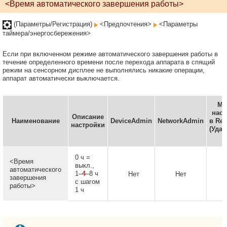
<Время автоматического завершения работы>
(Параметры/Регистрация)
<Предпочтения>
<Параметры
таймера/энергосбережения>
Если при включенном режиме автоматического завершения работы в
течение определенного времени после перехода аппарата в спящий
режим на сенсорном дисплее не выполнялись никакие операции,
аппарат автоматически выключается.
Мо
наст
Описание
Наименование
DeviceAdmin
NetworkAdmin
в Rem
настройки
(Уда
И
0 ч =
<Время
выкл.,
автоматического
1–
4
–8 ч
Нет
Нет
завершения
с шагом
работы>
1 ч