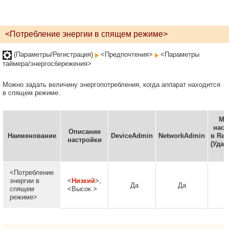
<Потребление энергии в спящем режиме>
(Параметры/Регистрация)
<Предпочтения>
<Параметры
таймера/энергосбережения>
Можно задать величину энергопотребления, когда аппарат находится
в спящем режиме.
Мо
наст
Описание
Наименование
DeviceAdmin
NetworkAdmin
в Rem
настройки
(Уда
И
<Потребление
энергии в
<
Низкий
>,
Да
Да
спящем
<Высок.>
режиме>