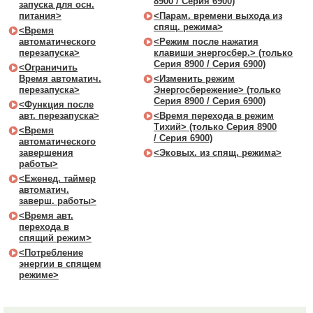
8900 / Серия 6900)
запуска для осн.
питания>
<Парам. времени выхода из
спящ. режима>
<Время
автоматического
<Режим после нажатия
перезапуска>
клавиши энергосбер.> (только
Серия 8900 / Серия 6900)
<Ограничить
Время автоматич.
<Изменить режим
перезапуска>
Энергосбережение> (только
Серия 8900 / Серия 6900)
<Функция после
авт. перезапуска>
<Время перехода в режим
Тихий> (только Серия 8900
<Время
/ Серия 6900)
автоматического
завершения
<Эковых. из спящ. режима>
работы>
<Еженед. таймер
автоматич.
заверш. работы>
<Время авт.
перехода в
спящий режим>
<Потребление
энергии в спящем
режиме>