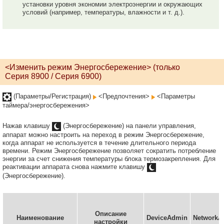
установки уровня экономии электроэнергии и окружающих
условий (например, температуры, влажности и т. д.).
<Изменить режим Энергосбережение> (только
Серия 8900 / Серия 6900)
(Параметры/Регистрация)
<Предпочтения>
<Параметры
таймера/энергосбережения>
Нажав клавишу
(Энергосбережение) на панели управления,
аппарат можно настроить на переход в режим Энергосбережение,
когда аппарат не используется в течение длительного периода
времени. Режим Энергосбережение позволяет сократить потребление
энергии за счет снижения температуры блока термозакрепления. Для
реактивации аппарата снова нажмите клавишу
(Энергосбережение).
Описание
Наименование
DeviceAdmin
NetworkA
настройки