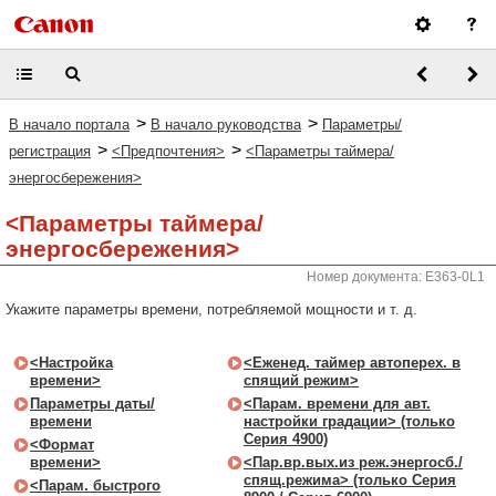
>
>
В начало портала
В начало руководства
Параметры/
>
>
регистрация
<Предпочтения>
<Параметры таймера/
энергосбережения>
<Параметры таймера/
энергосбережения>
Номер документа: E363-0L1
Укажите параметры времени, потребляемой мощности и т. д.
<Настройка
<Еженед. таймер автоперех. в
времени>
спящий режим>
Параметры даты/
<Парам. времени для авт.
времени
настройки градации> (только
Серия 4900)
<Формат
времени>
<Пар.вр.вых.из реж.энергосб./
спящ.режима> (только Серия
<Парам. быстрого