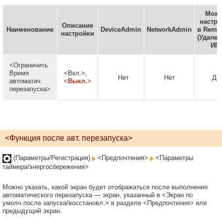
Мож
настро
Описание
Наименование
DeviceAdmin
NetworkAdmin
в Remot
настройки
(Удале
ИП)
<Ограничить
Время
<Вкл.>,
Нет
Нет
Да
автоматич.
<
Выкл.
>
перезапуска>
<Функция после авт. перезапуска>
(Параметры/Регистрация)
<Предпочтения>
<Параметры
таймера/энергосбережения>
Можно указать, какой экран будет отображаться после выполнения
автоматического перезапуска — экран, указанный в <Экран по
умолч.после запуска/восстановл.> в разделе <Предпочтения> или
предыдущий экран.