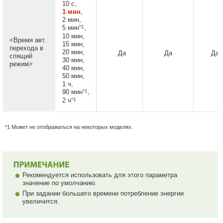
10 с,
1 мин
,
2 мин,
*1
5 мин
,
10 мин,
<Время авт.
15 мин,
перехода в
20 мин,
Да
Да
Да
спящий
30 мин,
режим>
40 мин,
50 мин,
1 ч,
*1
90 мин
,
*1
2 ч
*1 Может не отображаться на некоторых моделях.
Рекомендуется использовать для этого параметра
значение по умолчанию.
При задании большего времени потребление энергии
увеличится.