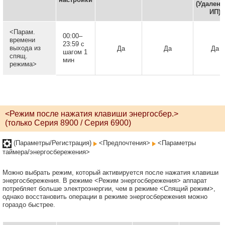
(Удален
ИП)
<Парам.
00:00–
времени
23:59 с
выхода из
Да
Да
Да
шагом 1
спящ.
мин
режима>
<Режим после нажатия клавиши энергосбер.>
(только Серия 8900 / Серия 6900)
(Параметры/Регистрация)
<Предпочтения>
<Параметры
таймера/энергосбережения>
Можно выбрать режим, который активируется после нажатия клавиши
энергосбережения. В режиме <Режим энергосбережения> аппарат
потребляет больше электроэнергии, чем в режиме <Спящий режим>,
однако восстановить операции в режиме энергосбережения можно
гораздо быстрее.