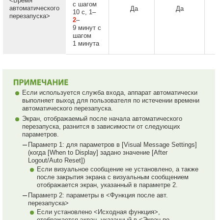
<Время
с шагом
автоматического
Да
Да
10 с, 1–
перезапуска>
2
–
9 минут с
шагом
1 минута
Если используется служба входа, аппарат автоматически
выполняет выход для пользователя по истечении времени
автоматического перезапуска.
Экран, отображаемый после начала автоматического
перезапуска, разнится в зависимости от следующих
параметров.
Параметр 1: для параметров в [Visual Message Settings]
(когда [When to Display] задано значение [After
Logout/Auto Reset])
Если визуальное сообщение не установлено, а также
после закрытия экрана с визуальным сообщением
отображается экран, указанный в параметре 2.
Параметр 2: параметры в <Функция после авт.
перезапуска>
Если установлено <Исходная функция>,
отображается экран, указанный в <Экран по