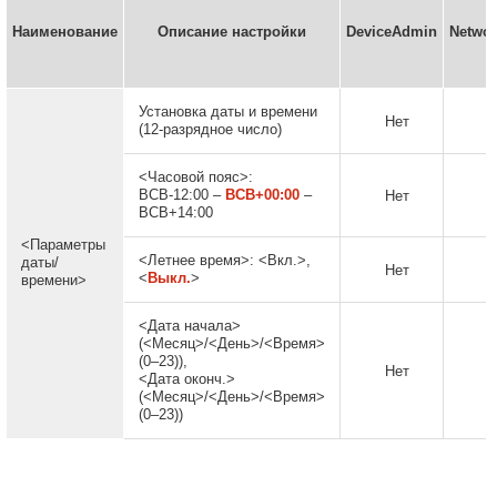
Наименование
Описание настройки
DeviceAdmin
Netwo
Установка даты и времени
Нет
Н
(12-разрядное число)
<Часовой пояс>:
ВСВ-12:00 –
ВСВ+00:00
–
Нет
Н
ВСВ+14:00
<Параметры
<Летнее время>: <Вкл.>,
даты/
Нет
Н
<
Выкл.
>
времени>
<Дата начала>
(<Месяц>/<День>/<Время>
(0–23)),
Нет
Н
<Дата оконч.>
(<Месяц>/<День>/<Время>
(0–23))