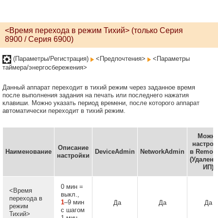
<Время перехода в режим Тихий> (только Серия
8900 / Серия 6900)
(Параметры/Регистрация)
<Предпочтения>
<Параметры
таймера/энергосбережения>
Данный аппарат переходит в тихий режим через заданное время
после выполнения задания на печать или последнего нажатия
клавиши. Можно указать период времени, после которого аппарат
автоматически переходит в тихий режим.
Можн
настрои
Описание
Наименование
DeviceAdmin
NetworkAdmin
в Remote
настройки
(Удален
ИП)
0 мин =
<Время
выкл.,
перехода в
1
–9 мин
Да
Да
Да
режим
с шагом
Тихий>
1 мин