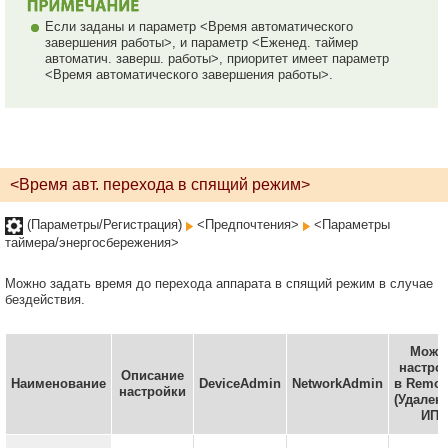
Если заданы и параметр <Время автоматического
завершения работы>, и параметр <Еженед. таймер
автоматич. заверш. работы>, приоритет имеет параметр
<Время автоматического завершения работы>.
<Время авт. перехода в спящий режим>
(Параметры/Регистрация)
<Предпочтения>
<Параметры
таймера/энергосбережения>
Можно задать время до перехода аппарата в спящий режим в случае
бездействия.
Можн
настро
Описание
Наименование
DeviceAdmin
NetworkAdmin
в Remot
настройки
(Удален
ИП)