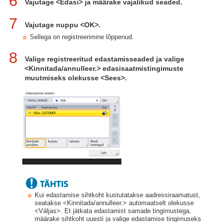
6
Vajutage <Edasi> ja määrake vajalikud seaded.
7
Vajutage nuppu <OK>.
Sellega on registreerimine lõppenud.
8
Valige registreeritud edastamisseaded ja valige
<Kinnitada/annulleer.> edasisaatmistingimuste
muutmiseks olekusse <Sees>.
Kui edastamise sihtkoht kustutatakse aadressiraamatust,
seatakse <Kinnitada/annulleer.> automaatselt olekusse
<Väljas>. Et jätkata edastamist samade tingimustega,
määrake sihtkoht uuesti ja valige edastamise tingimuseks