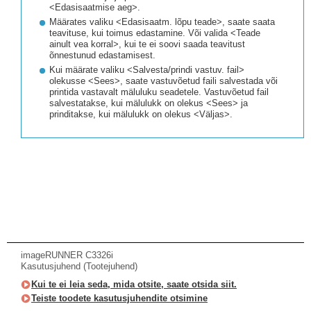
<Edasisaatmise aeg>.
Määrates valiku <Edasisaatm. lõpu teade>, saate saata
teavituse, kui toimus edastamine. Või valida <Teade
ainult vea korral>, kui te ei soovi saada teavitust
õnnestunud edastamisest.
Kui määrate valiku <Salvesta/prindi vastuv. fail>
olekusse <Sees>, saate vastuvõetud faili salvestada või
printida vastavalt mäluluku seadetele. Vastuvõetud fail
salvestatakse, kui mälulukk on olekus <Sees> ja
prinditakse, kui mälulukk on olekus <Väljas>.
imageRUNNER C3326i
Kasutusjuhend (Tootejuhend)
Kui te ei leia seda, mida otsite, saate otsida siit.
Teiste toodete kasutusjuhendite otsimine