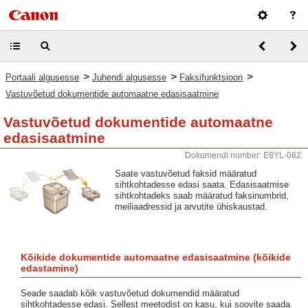
>
>
>
Portaali algusesse
Juhendi algusesse
Faksifunktsioon
Vastuvõetud dokumentide automaatne edasisaatmine
Vastuvõetud dokumentide automaatne
edasisaatmine
Dokumendi number: E8YL-082
Saate vastuvõetud faksid määratud
sihtkohtadesse edasi saata. Edasisaatmise
sihtkohtadeks saab määratud faksinumbrid,
meiliaadressid ja arvutite ühiskaustad.
Kõikide dokumentide automaatne edasisaatmine (kõikide
edastamine)
Seade saadab kõik vastuvõetud dokumendid määratud
sihtkohtadesse edasi. Sellest meetodist on kasu, kui soovite saada