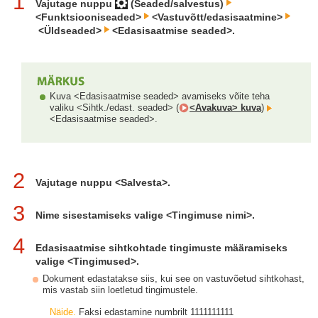
1
Vajutage nuppu
(Seaded/salvestus)
<Funktsiooniseaded>
<Vastuvõtt/edasisaatmine>
<Üldseaded>
<Edasisaatmise seaded>.
Kuva <Edasisaatmise seaded> avamiseks võite teha
valiku <Sihtk./edast. seaded> (
<Avakuva> kuva
)
<Edasisaatmise seaded>.
2
Vajutage nuppu <Salvesta>.
3
Nime sisestamiseks valige <Tingimuse nimi>.
4
Edasisaatmise sihtkohtade tingimuste määramiseks
valige <Tingimused>.
Dokument edastatakse siis, kui see on vastuvõetud sihtkohast,
mis vastab siin loetletud tingimustele.
Näide.
Faksi edastamine numbrilt 1111111111