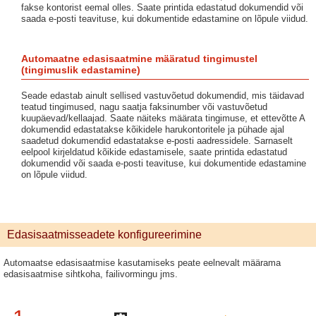
fakse kontorist eemal olles. Saate printida edastatud dokumendid või
saada e-posti teavituse, kui dokumentide edastamine on lõpule viidud.
Automaatne edasisaatmine määratud tingimustel
(tingimuslik edastamine)
Seade edastab ainult sellised vastuvõetud dokumendid, mis täidavad
teatud tingimused, nagu saatja faksinumber või vastuvõetud
kuupäevad/kellaajad. Saate näiteks määrata tingimuse, et ettevõtte A
dokumendid edastatakse kõikidele harukontoritele ja pühade ajal
saadetud dokumendid edastatakse e-posti aadressidele. Sarnaselt
eelpool kirjeldatud kõikide edastamisele, saate printida edastatud
dokumendid või saada e-posti teavituse, kui dokumentide edastamine
on lõpule viidud.
Edasisaatmisseadete konfigureerimine
Automaatse edasisaatmise kasutamiseks peate eelnevalt määrama
edasisaatmise sihtkoha, failivormingu jms.