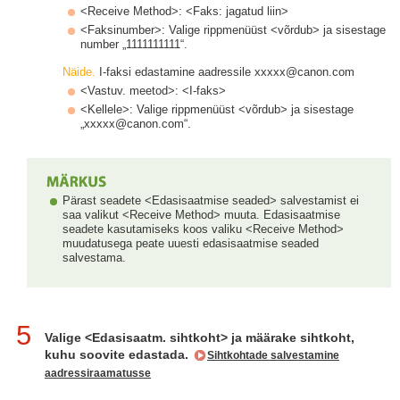
<Receive Method>: <Faks: jagatud liin>
<Faksinumber>: Valige rippmenüüst <võrdub> ja sisestage
number „1111111111“.
Näide.
I-faksi edastamine aadressile xxxxx@canon.com
<Vastuv. meetod>: <I-faks>
<Kellele>: Valige rippmenüüst <võrdub> ja sisestage
„xxxxx@canon.com“.
Pärast seadete <Edasisaatmise seaded> salvestamist ei
saa valikut <Receive Method> muuta. Edasisaatmise
seadete kasutamiseks koos valiku <Receive Method>
muudatusega peate uuesti edasisaatmise seaded
salvestama.
5
Valige <Edasisaatm. sihtkoht> ja määrake sihtkoht,
kuhu soovite edastada.
Sihtkohtade salvestamine
aadressiraamatusse