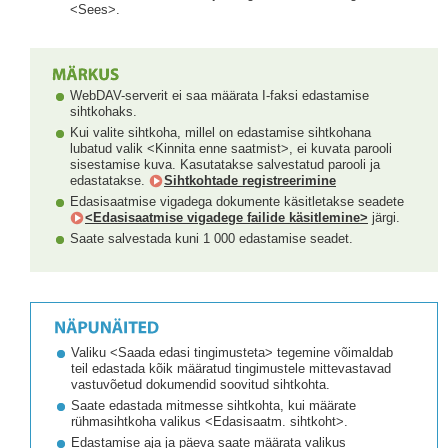
<Sees>.
WebDAV-serverit ei saa määrata I-faksi edastamise
sihtkohaks.
Kui valite sihtkoha, millel on edastamise sihtkohana
lubatud valik <Kinnita enne saatmist>, ei kuvata parooli
sisestamise kuva. Kasutatakse salvestatud parooli ja
edastatakse.
Sihtkohtade registreerimine
Edasisaatmise vigadega dokumente käsitletakse seadete
<Edasisaatmise vigadege failide käsitlemine>
järgi.
Saate salvestada kuni 1 000 edastamise seadet.
Valiku <Saada edasi tingimusteta> tegemine võimaldab
teil edastada kõik määratud tingimustele mittevastavad
vastuvõetud dokumendid soovitud sihtkohta.
Saate edastada mitmesse sihtkohta, kui määrate
rühmasihtkoha valikus <Edasisaatm. sihtkoht>.
Edastamise aja ja päeva saate määrata valikus