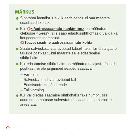
Sihtkohta loendist <Isiklik aadr.loend> ei saa määrata
edastussihtkohaks.
Kui
<Aadressraamatu hankimine>
on määratud
olekusse <Sees>, siis saab edastussihtkohtasid valida ka
kaugaadressiraamatust.
Teavet seadme aadressiraamatu kohta
Saate salvestada vastuvõetud faksi/I-faksi failid salajaste
fakside postkasti, kui määrate selle edastamise
sihtkohaks.
Kui edastamise sihtkohaks on määratud salajaste fakside
postkast, ei ole järgmised seaded saadaval.
Faili nimi
Salvesta/prindi vastuvõetud fail
Edasisaatmise lõpu teade
Failivorming
Kui valid edasisaatmise sihtkohaks faksinumbri, siis
aadressraamatusse salvestatud allaadressi ja parooli ei
arvestata.