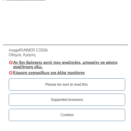
imageRUNNER C3326i
Οδηγός Χρήστη
Αν δεν βρίσκετε αυτό που αναζητάτε, μπορείτε να κάνετε
αναζήτηση εδώ.
Εύρεση εγχειριδίων για άλλα προϊόντα
Please be sure to read this.‎
Supported browsers
Cookies