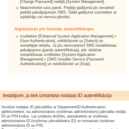
[Change Password] sadaļā [System Management].
Neaizmirstiet savu paroli. Pretējā gadījumā jūs nevarēsit
piekļūt pakalpojumam SMS. Šādā gadījumā sazinieties ar
izplatītāju vai servisa pārstāvi.
Atgriešanās pie lietotāju autentifikācijas
Izvēlieties [Enhanced System Application Management]
[User Authentication], noklikšķiniet uz [Switch] un
restartējiet iekārtu. Ja jūs neizmantosit SMS instalēšanas
pakalpojumu (paroļu autentifikācija), pēc iekārtas
restartēšanas izvēlieties [System Application
Management]
[SMS Installer Service (Password
Authentication)] un noklikšķiniet uz [Stop].
Iestatījumi, ja tiek izmantota nodaļas ID autentifikācija
Ieviešot nodaļas ID pārvaldību ar DepartmentID Authentication,
pārliecinieties, ka administrators (sistēmas administrators) pārvalda nodaļu
ID un PIN kodus. Lai uzlabotu drošību, piesakieties ar sistēmas
administratora ID (sistēmas pārvaldnieka ID) un nomainiet sistēmas
administratora ID un PIN.