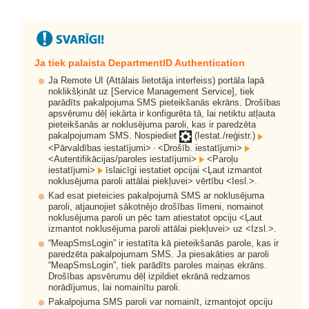
Ja tiek palaista DepartmentID Authentication
Ja Remote UI (Attālais lietotāja interfeiss) portāla lapā
noklikšķināt uz [Service Management Service], tiek
parādīts pakalpojuma SMS pieteikšanās ekrāns. Drošības
apsvērumu dēļ iekārta ir konfigurēta tā, lai netiktu atļauta
pieteikšanās ar noklusējuma paroli, kas ir paredzēta
pakalpojumam SMS. Nospiediet
(Iestat./reģistr.)
<Pārvaldības iestatījumi>
<Drošīb. iestatījumi>
<Autentifikācijas/paroles iestatījumi>
<Paroļu
iestatījumi>
īslaicīgi iestatiet opcijai <Ļaut izmantot
noklusējuma paroli attālai piekļuvei> vērtību <Iesl.>.
Kad esat pieteicies pakalpojumā SMS ar noklusējuma
paroli, atjaunojiet sākotnējo drošības līmeni, nomainot
noklusējuma paroli un pēc tam atiestatot opciju <Ļaut
izmantot noklusējuma paroli attālai piekļuvei> uz <Izsl.>.
“MeapSmsLogin” ir iestatīta kā pieteikšanās parole, kas ir
paredzēta pakalpojumam SMS. Ja piesakāties ar paroli
“MeapSmsLogin”, tiek parādīts paroles maiņas ekrāns.
Drošības apsvērumu dēļ izpildiet ekrānā redzamos
norādījumus, lai nomainītu paroli.
Pakalpojuma SMS paroli var nomainīt, izmantojot opciju