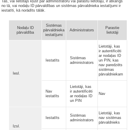
Tas, vai lietotājs kļūst par administratoru vai parastu lietotāju, ir atkarīgs
no tā, vai nodaļu ID pārvaldības un sistēmas pārvaldnieka iestatījumi ir
iestatīti, kā norādīts tālāk.
Sistēmas
Nodaļu ID
Parastie
pārvaldnieka
Administrators
pārvaldība
lietotāji
iestatījumi
Lietotāji, kas
ir autentificēti
ar nodaļas ID
Sistēmas
Iestatīts
un PIN, kas
administrators
nav paredzēts
sistēmas
Iesl.
pārvaldniekam
Lietotāji, kas
Nav
ir autentificēti
Nav
iestatīts
ar nodaļas ID
un PIN
Lietotāji, kas
Sistēmas
Iestatīts
nav sistēmas
administrators
pārvaldnieks
Izsl.