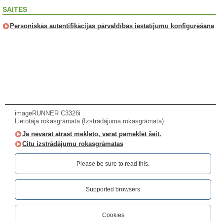
SAITES
Personiskās autentifikācijas pārvaldības iestatījumu konfigurēšana
imageRUNNER C3326i
Lietotāja rokasgrāmata (Izstrādājuma rokasgrāmata)
Ja nevarat atrast meklēto, varat pameklēt šeit.
Citu izstrādājumu rokasgrāmatas
Please be sure to read this.‎
Supported browsers
Cookies