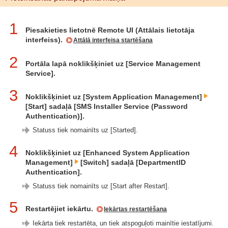
1
Piesakieties lietotnē Remote UI (Attālais lietotāja
interfeiss).
Attālā interfeisa startēšana
2
Portāla lapā noklikšķiniet uz [Service Management
Service].
3
Noklikšķiniet uz [System Application Management]
[Start] sadaļā [SMS Installer Service (Password
Authentication)].
Statuss tiek nomainīts uz [Started].
4
Noklikšķiniet uz [Enhanced System Application
Management]
[Switch] sadaļā [DepartmentID
Authentication].
Statuss tiek nomainīts uz [Start after Restart].
5
Restartējiet iekārtu.
Iekārtas restartēšana
Iekārta tiek restartēta, un tiek atspoguļoti mainītie iestatījumi.