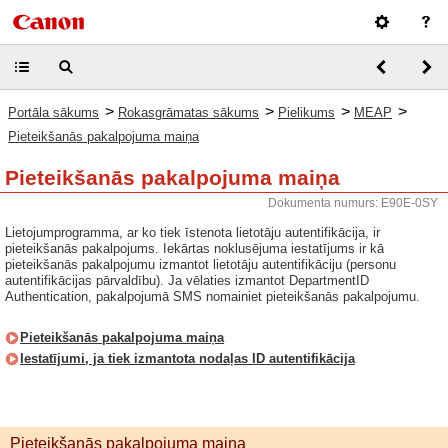
>
>
>
>
Portāla sākums
Rokasgrāmatas sākums
Pielikums
MEAP
Pieteikšanās pakalpojuma maiņa
Pieteikšanās pakalpojuma maiņa
Dokumenta numurs: E90E-0SY
Lietojumprogramma, ar ko tiek īstenota lietotāju autentifikācija, ir
pieteikšanās pakalpojums. Iekārtas noklusējuma iestatījums ir kā
pieteikšanās pakalpojumu izmantot lietotāju autentifikāciju (personu
autentifikācijas pārvaldību). Ja vēlaties izmantot DepartmentID
Authentication, pakalpojumā SMS nomainiet pieteikšanās pakalpojumu.
Pieteikšanās pakalpojuma maiņa
Iestatījumi, ja tiek izmantota nodaļas ID autentifikācija
Pieteikšanās pakalpojuma maiņa