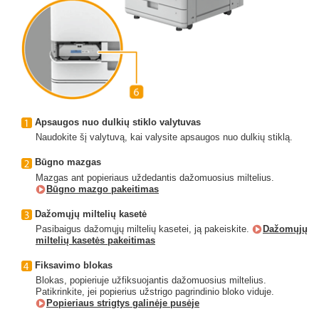
Apsaugos nuo dulkių stiklo valytuvas
Naudokite šį valytuvą, kai valysite apsaugos nuo dulkių stiklą.
Būgno mazgas
Mazgas ant popieriaus uždedantis dažomuosius miltelius.
Būgno mazgo pakeitimas
Dažomųjų miltelių kasetė
Pasibaigus dažomųjų miltelių kasetei, ją pakeiskite.
Dažomųjų
miltelių kasetės pakeitimas
Fiksavimo blokas
Blokas, popieriuje užfiksuojantis dažomuosius miltelius.
Patikrinkite, jei popierius užstrigo pagrindinio bloko viduje.
Popieriaus strigtys galinėje pusėje