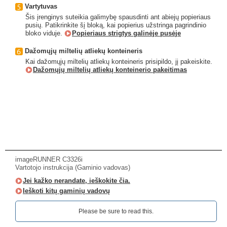
Vartytuvas
Šis įrenginys suteikia galimybę spausdinti ant abiejų popieriaus
pusių. Patikrinkite šį bloką, kai popierius užstringa pagrindinio
bloko viduje.
Popieriaus strigtys galinėje pusėje
Dažomųjų miltelių atliekų konteineris
Kai dažomųjų miltelių atliekų konteineris prisipildo, jį pakeiskite.
Dažomųjų miltelių atliekų konteinerio pakeitimas
imageRUNNER C3326i
Vartotojo instrukcija (Gaminio vadovas)
Jei kažko nerandate, ieškokite čia.
Ieškoti kitų gaminių vadovų
Please be sure to read this.‎