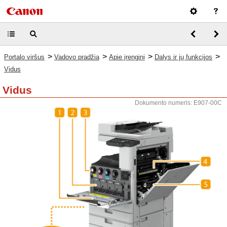
>
>
>
>
Portalo viršus
Vadovo pradžia
Apie įrenginį
Dalys ir jų funkcijos
Vidus
Vidus
Dokumento numeris: E907-00C