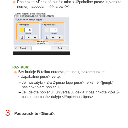
Pasirinkite <Priekinė pusė> arba <Užpakalinė pusė> ir įveskite
numerį naudodami <-> arba <+>.
Bet kurioje iš toliau nurodytų situacijų pakoreguokite
<Užpakalinė pusė> vertę.
Jei nustatyta <2-a 2-pusio lapo pusė> reikšmė <Įjungt.>
pasirinktiniam popieriui.
Jei įdėjote popierių į universalųjį dėklą ir pasirinkote <2-a 2-
pusio lapo pusė> dalyje <Popieriaus tipas>.
3
Paspauskite <Gerai>.