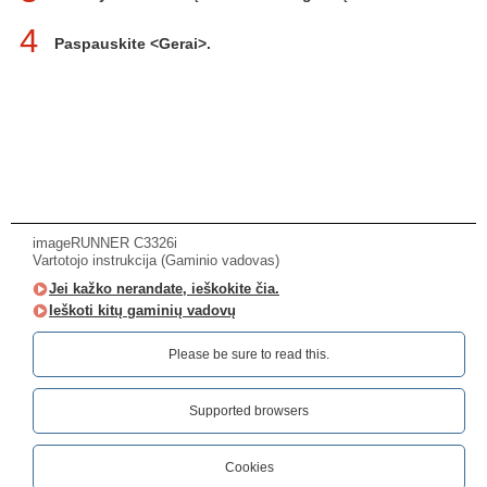
4
Paspauskite <Gerai>.
imageRUNNER C3326i
Vartotojo instrukcija (Gaminio vadovas)
Jei kažko nerandate, ieškokite čia.
Ieškoti kitų gaminių vadovų
Please be sure to read this.‎
Supported browsers
Cookies