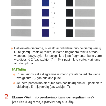
Patikrinkite diagramą, nuosekliai didindami nuo neigiamų verčių
iki teigiamų. Pasiekę tašką, kuriame fragmento tankis atrodo
vienodas (pavyzdyje –8), palyginkite jį su fragmentu, kurio vertė
yra didesnė 2 (pavyzdyje –7 ir –6) ir pasirinkite vertę, kuri jums
atrodo optimali.
Pusė, kurios šalia diagramos numerio yra atspausdinta viena
žvaigždutė (*), yra priekinė pusė.
Jei nėra pastebimo skirtumo tarp pasirinktų skaičių, pasirinkite
viduriniąją iš trijų verčių (pavyzdyje –7).
2
Ekrane <Antrinio perdavimo įtampos reguliavimas>
įveskite diagramoje patvirtintą skaičių.