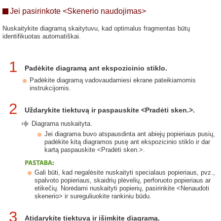
Jei pasirinkote <Skenerio naudojimas>
Nuskaitykite diagramą skaitytuvu, kad optimalus fragmentas būtų
identifikuotas automatiškai.
1
Padėkite diagramą ant ekspozicinio stiklo.
Padėkite diagramą vadovaudamiesi ekrane pateikiamomis
instrukcijomis.
2
Uždarykite tiektuvą ir paspauskite <Pradėti sken.>.
Diagrama nuskaityta.
Jei diagrama buvo atspausdinta ant abiejų popieriaus pusių,
padėkite kitą diagramos pusę ant ekspozicinio stiklo ir dar
kartą paspauskite <Pradėti sken.>.
Gali būti, kad negalėsite nuskaityti specialaus popieriaus, pvz.,
spalvoto popieriaus, skaidrių plėvelių, perforuoto popieriaus ar
etikečių. Norėdami nuskaityti popierių, pasirinkite <Nenaudoti
skenerio> ir sureguliuokite rankiniu būdu.
3
Atidarykite tiektuvą ir išimkite diagramą.