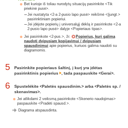
Bet kurioje iš toliau nurodytų situacijų pasirinkite <Tik
priekinė pusė>.
Jei nustatyta <2-a 2-pusio lapo pusė> reikšmė <Įjungt.>
pasirinktiniam popieriui.
Jei įdėjote popierių į universalųjį dėklą ir pasirinkote <2-a
2-pusio lapo pusė> dalyje <Popieriaus tipas>.
Jei pasirinkote <2-pus.>, žr.
Popierius, kurį galima
naudoti dvipusiam kopijavimui / dvipusiam
spausdinimui
apie popierius, kuriuos galima naudoti su
diagramomis.
5
Pasirinkite popieriaus šaltinį, į kurį yra įdėtas
pasirinktinis popierius
, tada paspauskite <Gerai>.
6
Spustelėkite <Paletės spausdinim.> arba <Paletės sp. /
skenavimas>.
Jei atlikdami 2 veiksmą pasirinkote <Skenerio naudojimas>
paspauskite <Pradėti spausd.>.
Diagrama atspausdinta.