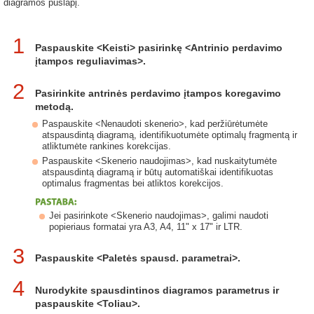
diagramos puslapį.
1
Paspauskite <Keisti> pasirinkę <Antrinio perdavimo
įtampos reguliavimas>.
2
Pasirinkite antrinės perdavimo įtampos koregavimo
metodą.
Paspauskite <Nenaudoti skenerio>, kad peržiūrėtumėte
atspausdintą diagramą, identifikuotumėte optimalų fragmentą ir
atliktumėte rankines korekcijas.
Paspauskite <Skenerio naudojimas>, kad nuskaitytumėte
atspausdintą diagramą ir būtų automatiškai identifikuotas
optimalus fragmentas bei atliktos korekcijos.
Jei pasirinkote <Skenerio naudojimas>, galimi naudoti
popieriaus formatai yra A3, A4, 11" x 17" ir LTR.
3
Paspauskite <Paletės spausd. parametrai>.
4
Nurodykite spausdintinos diagramos parametrus ir
paspauskite <Toliau>.