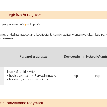
rų įregistrav./redagav.>
ijos parametrai>
<Kopija>
ametrų, dažnai naudojamų kopijuojant, kombinaciją į vieną mygtuką. Taip pat
stravimas
Parametrų aprašas
DeviceAdmin
NetworkAdmi
Nuo <M1> iki <M9>:
ų
<Įregistravimas>, <Pervadinimas>,
Taip
Taip
>
<Naikinti>, <Turinio tikrinimas>
trų patvirtinimo rodymas>