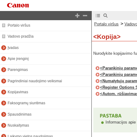
>
Portalo viršus
Vadovo
Portalo viršus
<Kopija>
Vadovo pradžia
Įvadas
Nurodykite kopijavimo f
Apie įrenginį
<Parankinių paramet
Parengimas
<Parankinių parame
<Numatytųjų param
Pagrindiniai naudojimo veiksmai
<Register Options 
Kopijavimas
<Autom. rūšiavima
Faksogramų siuntimas
Spausdinimas
Informacijos apie 
Nuskaitymas
Laikymo vietos naudojimas