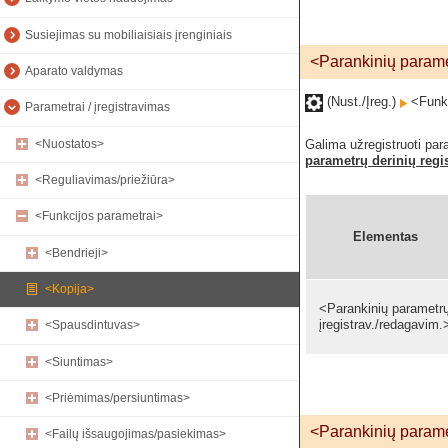
Susiejimas su mobiliaisiais įrenginiais
<Parankinių paramet
Aparato valdymas
(Nust./Įreg.)
<Funkc
Parametrai / įregistravimas
<Nuostatos>
Galima užregistruoti par
parametrų derinių regi
<Reguliavimas/priežiūra>
<Funkcijos parametrai>
Elementas
<Bendrieji>
<Kopija>
<Parankinių parametr
įregistrav./redagavim.
<Spausdintuvas>
<Siuntimas>
<Priėmimas/persiuntimas>
<Parankinių parame
<Failų išsaugojimas/pasiekimas>