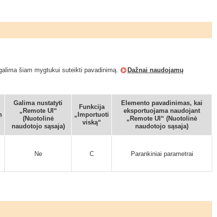
 galima šiam mygtukui suteikti pavadinimą.
Dažnai naudojamų
Galima nustatyti
Elemento pavadinimas, kai
Funkcija
„Remote UI“
eksportuojama naudojant
n
„Importuoti
(Nuotolinė
„Remote UI“ (Nuotolinė
viską“
naudotojo sąsaja)
naudotojo sąsaja)
Ne
C
Parankiniai parametrai