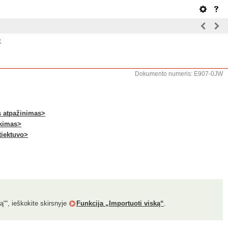
>
Dokumento numeris: E907-0JW
s atpažinimas>
nkimas>
tiektuvo>
ką““, ieškokite skirsnyje
Funkcija „Importuoti viską“
.