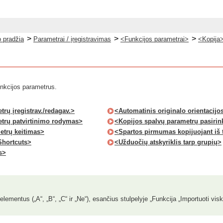
>
>
>
 pradžia
Parametrai / įregistravimas
<Funkcijos parametrai>
<Kopija
unkcijos parametrus.
rų įregistrav./redagav.>
<Automatinis originalo orientacijo
trų patvirtinimo rodymas>
<Kopijos spalvų parametrų pasiri
etrų keitimas>
<Spartos pirmumas kopijuojant iš 
Shortcuts>
<Užduočių atskyriklis tarp grupių>
s>
elementus („A“, „B“, „C“ ir „Ne“), esančius stulpelyje „Funkcija „Importuoti vis