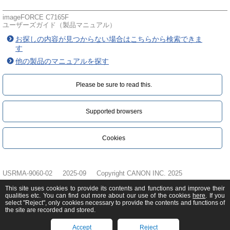
imageFORCE C7165F
ユーザーズガイド（製品マニュアル）
お探しの内容が見つからない場合はこちらから検索できま
す
他の製品のマニュアルを探す
Please be sure to read this.‎
Supported browsers
Cookies
USRMA-9060-02
2025-09
Copyright CANON INC. 2025
This site uses cookies to provide its contents and functions and improve their
qualities etc. You can find out more about our use of the cookies
here
. If you
select "Reject", only cookies necessary to provide the contents and functions of
the site are recorded and stored.
Accept
Reject