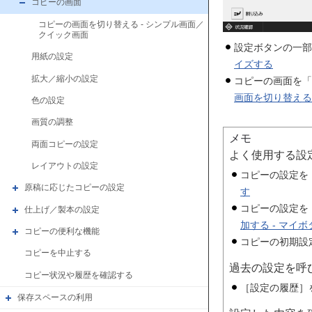
コピーの画面
コピーの画面を切り替える - シンプル画面／
クイック画面
設定ボタンの一部
用紙の設定
イズする
拡大／縮小の設定
コピーの画面を「
画面を切り替える
色の設定
画質の調整
メモ
両面コピーの設定
よく使用する設
レイアウトの設定
コピーの設定を
原稿に応じたコピーの設定
す
コピーの設定を
仕上げ／製本の設定
加する - マイ
コピーの便利な機能
コピーの初期設
コピーを中止する
過去の設定を呼び
コピー状況や履歴を確認する
［設定の履歴］
保存スペースの利用