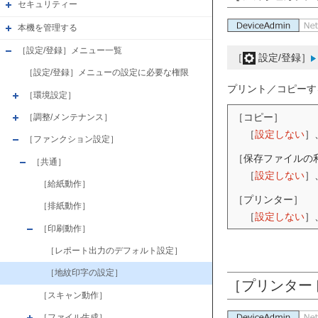
セキュリティー
本機を管理する
［設定/登録］メニュー一覧
［
設定/登録］
［設定/登録］メニューの設定に必要な権限
プリント／コピーす
［環境設定］
［コピー］
［調整/メンテナンス］
［
設定しない
］
［ファンクション設定］
［保存ファイルの
［共通］
［
設定しない
］
［給紙動作］
［プリンター］
［排紙動作］
［
設定しない
］
［印刷動作］
［レポート出力のデフォルト設定］
［地紋印字の設定］
［プリンター
［スキャン動作］
［ファイル生成］