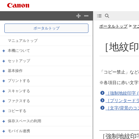
>
ポータルトップ
マ
ポータルトップ
マニュアルトップ
［地紋
本機について
セットアップ
基本操作
「コピー禁止」など
プリントする
※各項目に赤い文字
スキャンする
［強制地紋印字 
［プリンタード
ファクスする
［文字/背景のコ
コピーする
保存スペースの利用
モバイル連携
［強制地紋印字