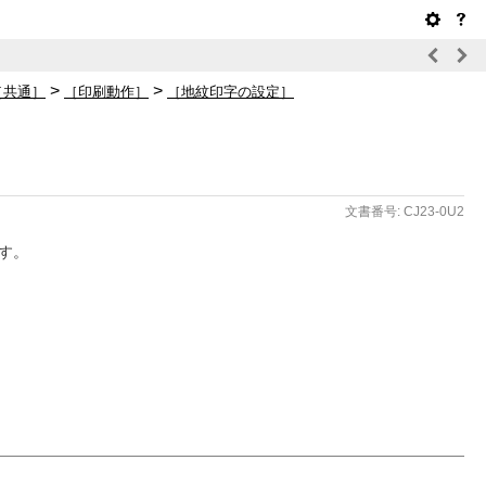
>
>
［共通］
［印刷動作］
［地紋印字の設定］
文書番号: CJ23-0U2
す。