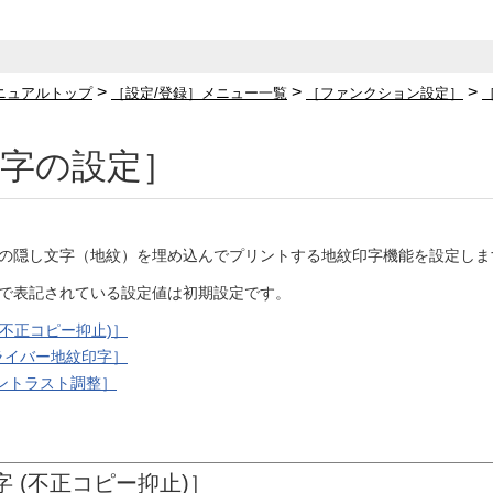
>
>
>
ニュアルトップ
［設定/登録］メニュー一覧
［ファンクション設定］
印字の設定］
の隠し文字（地紋）を埋め込んでプリントする地紋印字機能を設定しま
で表記されている設定値は初期設定です。
(不正コピー抑止)］
ライバー地紋印字］
ントラスト調整］
 (不正コピー抑止)］