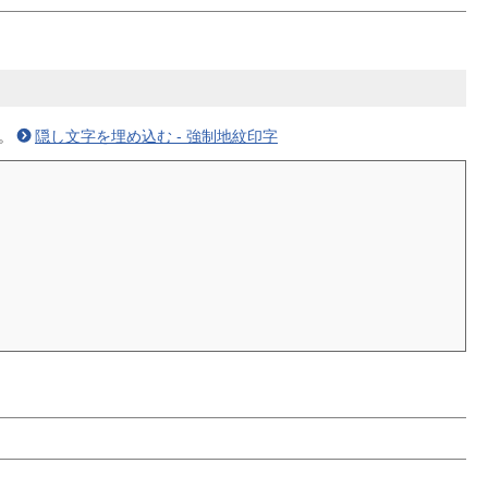
。
隠し文字を埋め込む - 強制地紋印字