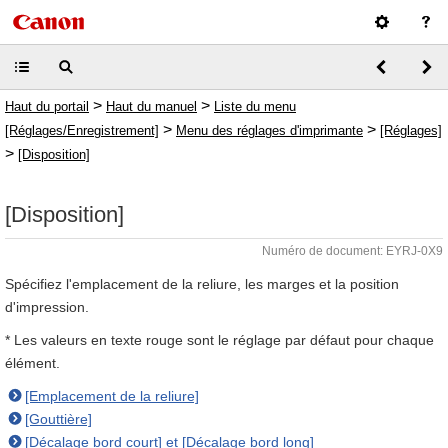
>
>
Haut du portail
Haut du manuel
Liste du menu
>
>
[Réglages/Enregistrement]
Menu des réglages d'imprimante
[Réglages]
>
[Disposition]
[Disposition]
Numéro de document: EYRJ-0X9
Spécifiez l'emplacement de la reliure, les marges et la position
d'impression.
* Les valeurs en texte rouge sont le réglage par défaut pour chaque
élément.
[Emplacement de la reliure]
[Gouttière]
[Décalage bord court] et [Décalage bord long]