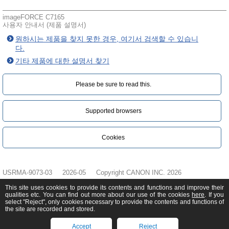
imageFORCE C7165
사용자 안내서 (제품 설명서)
원하시는 제품을 찾지 못한 경우, 여기서 검색할 수 있습니
다.
기타 제품에 대한 설명서 찾기
Please be sure to read this.‎
Supported browsers
Cookies
USRMA-9073-03
2026-05
Copyright CANON INC. 2026
This site uses cookies to provide its contents and functions and improve their
qualities etc. You can find out more about our use of the cookies
here
. If you
select "Reject", only cookies necessary to provide the contents and functions of
the site are recorded and stored.
Accept
Reject