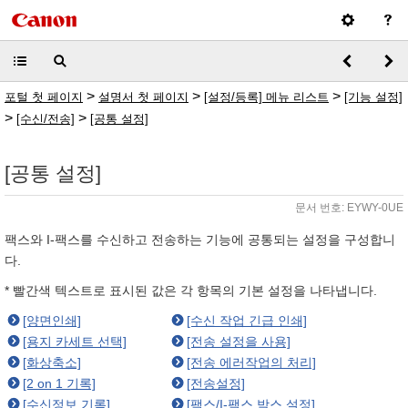
>
>
>
포털 첫 페이지
설명서 첫 페이지
[설정/등록] 메뉴 리스트
[기능 설정]
>
>
[수신/전송]
[공통 설정]
[공통 설정]
문서 번호: EYWY-0UE
팩스와 I-팩스를 수신하고 전송하는 기능에 공통되는 설정을 구성합니
다.
* 빨간색 텍스트로 표시된 값은 각 항목의 기본 설정을 나타냅니다.
[양면인쇄]
[수신 작업 긴급 인쇄]
[용지 카세트 선택]
[전송 설정을 사용]
[화상축소]
[전송 에러작업의 처리]
[2 on 1 기록]
[전송설정]
[수신정보 기록]
[팩스/I-팩스 박스 설정]