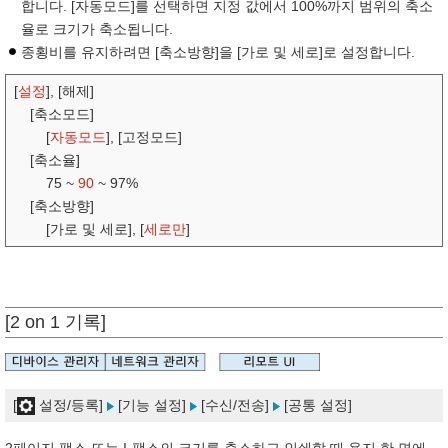
합니다. [자동모드]를 선택하면 지정 값에서 100%까지 범위의 축소
율로 크기가 축소됩니다.
종횡비를 유지하려면 [축소방향]을 [가로 및 세로]로 설정합니다.
[
설정
], [해제]
[축소모드]
[
자동모드
], [고정모드]
[축소율]
75 ~
90
~ 97%
[축소방향]
[가로 및 세로], [
세로만
]
[2 on 1 기록]
[
설정/등록]
[기능 설정]
[수신/전송]
[공통 설정]