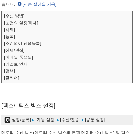
습니다.
[전송 설정을 사용]
[수신 방법]
[조건의 설정/해제]
[삭제]
[등록]
[조건없이 전송등록]
[상세/편집]
[이메일 중요도]
[리스트 인쇄]
[검색]
[클리어]
[팩스/I-팩스 박스 설정]
[
설정/등록]
[기능 설정]
[수신/전송]
[공통 설정]
메모리 수신 박스(메모리 수신 박스와 분할 데이터 수신 박스) 및 팩스