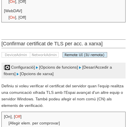
[
On
], [Off]
[WebDAV]
[
On
], [Off]
[Confirmar certificat de TLS per acc. a xarxa]
[
Configuració]
[Opcions de funcions]
[Desar/Accedir a
fitxers]
[Opcions de xarxa]
Definiu si voleu verificar el certificat del servidor quan l'equip realitza
una comunicació xifrada TLS amb l'Espai avançat d'un altre equip o
servidor Windows. També podeu afegir el nom comú (CN) als
elements de verificació.
[On], [
Off
]
[Afegir elem. per comprovar]