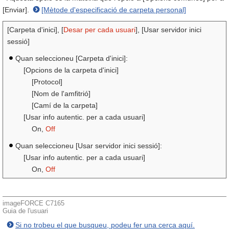
[Enviar].
[Mètode d'especificació de carpeta personal]
[Carpeta d'inici], [
Desar per cada usuari
], [Usar servidor inici
sessió]
Quan seleccioneu [Carpeta d'inici]:
[Opcions de la carpeta d'inici]
[Protocol]
[Nom de l'amfitrió]
[Camí de la carpeta]
[Usar info autentic. per a cada usuari]
On,
Off
Quan seleccioneu [Usar servidor inici sessió]:
[Usar info autentic. per a cada usuari]
On,
Off
imageFORCE C7165
Guia de l'usuari
Si no trobeu el que busqueu, podeu fer una cerca aquí.