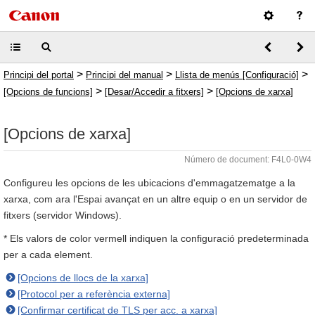
>
>
>
Principi del portal
Principi del manual
Llista de menús [Configuració]
>
>
[Opcions de funcions]
[Desar/Accedir a fitxers]
[Opcions de xarxa]
[Opcions de xarxa]
Número de document: F4L0-0W4
Configureu les opcions de les ubicacions d'emmagatzematge a la
xarxa, com ara l'Espai avançat en un altre equip o en un servidor de
fitxers (servidor Windows).
* Els valors de color vermell indiquen la configuració predeterminada
per a cada element.
[Opcions de llocs de la xarxa]
[Protocol per a referència externa]
[Confirmar certificat de TLS per acc. a xarxa]