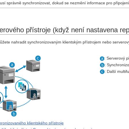
musí správně synchronizovat, dokud se nezmění informace pro připojení 
rového přístroje (když není nastavena rep
ůžete nahradit synchronizovaným klientským přístrojem nebo serverový p
: Serverový př
: Synchronizo
: Další multi
ronizovaného klientského přístroje