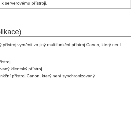
k serverovému přístroji.
likace)
řístroj vyměnit za jiný multifunkční přístroj Canon, který není
ístroj
vaný klientský přístroj
funkční přístroj Canon, který není synchronizovaný