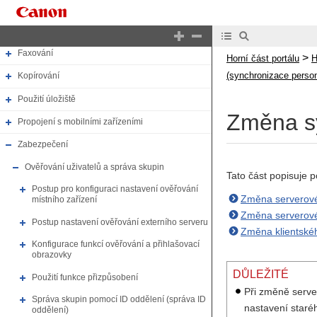
Tisk
Skenování
Faxování
>
Horní část portálu
H
(synchronizace perso
Kopírování
Použití úložiště
Změna sy
Propojení s mobilními zařízeními
Zabezpečení
Ověřování uživatelů a správa skupin
Tato část popisuje 
Postup pro konfiguraci nastavení ověřování
Změna serverovéh
místního zařízení
Změna serverovéh
Postup nastavení ověřování externího serveru
Změna klientskéh
Konfigurace funkcí ověřování a přihlašovací
obrazovky
DŮLEŽITÉ
Použití funkce přizpůsobení
Při změně server
Správa skupin pomocí ID oddělení (správa ID
nastavení staréh
oddělení)