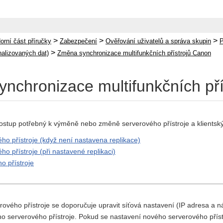
>
>
>
orní část příručky
Zabezpečení
Ověřování uživatelů a správa skupin
P
>
nalizovaných dat)
Změna synchronizace multifunkčních přístrojů Canon
nchronizace multifunkčních př
postup potřebný k výměně nebo změně serverového přístroje a klientský
o přístroje (když není nastavena replikace)
o přístroje (při nastavené replikaci)
o přístroje
ového přístroje se doporučuje upravit síťová nastavení (IP adresa a n
o serverového přístroje. Pokud se nastavení nového serverového přístro