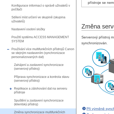
přístroje se ne
Konfigurace informací o správě uživatelů v
počítači
Sdílení míst určení ve skupině (skupina
uživatelů)
Změna serve
Nastavení osobní složky
Serverový přístroj m
Použití systému ACCESS MANAGEMENT
SYSTEM
synchronizován.
Používání více multifunkčních přístrojů Canon
se stejným nastavením (synchronizace
personalizovaných dat)
Zahájení a zastavení synchronizace
(serverový přístroj)
Příprava synchronizace a kontrola stavu
(serverový přístroj)
Replikace a zálohování dat na serveru
přístroje
Spuštění a zastavení synchronizace
(klientský přístroj)
Při výměně synch
Změna synchronizace multifunkčních