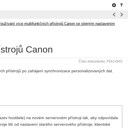
oužívání více multifunkčních přístrojů Canon se stejným nastavením
ístrojů Canon
Číslo dokumentu: F54J-0HS
ch přístrojů po zahájení synchronizace personalizovaných dat.
ázev hostitele) na novém serverovém přístroji tak, aby odpovídala
je liší od nastavení starého serverového přístroje, klientské