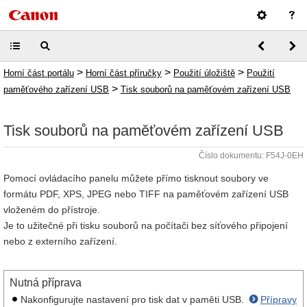
>
>
>
Horní část portálu
Horní část příručky
Použití úložiště
Použití
>
paměťového zařízení USB
Tisk souborů na paměťovém zařízení USB
Tisk souborů na paměťovém zařízení USB
Číslo dokumentu: F54J-0EH
Pomocí ovládacího panelu můžete přímo tisknout soubory ve
formátu PDF, XPS, JPEG nebo TIFF na paměťovém zařízení USB
vloženém do přístroje.
Je to užitečné při tisku souborů na počítači bez síťového připojení
nebo z externího zařízení.
Nutná příprava
Nakonfigurujte nastavení pro tisk dat v paměti USB.
Přípravy