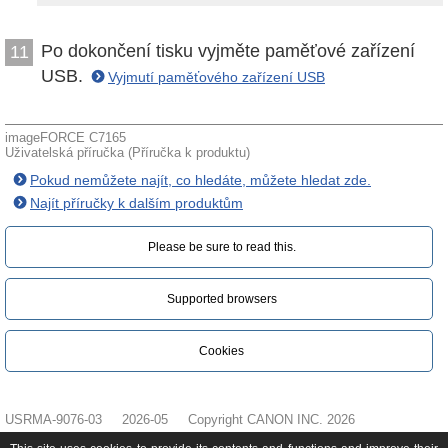
Po dokončení tisku vyjměte paměťové zařízení
11
USB.
Vyjmutí paměťového zařízení USB
imageFORCE C7165
Uživatelská příručka (Příručka k produktu)
Pokud nemůžete najít, co hledáte, můžete hledat zde.
Najít příručky k dalším produktům
Please be sure to read this.‎
Supported browsers
Cookies
USRMA-9076-03
2026-05
Copyright CANON INC. 2026