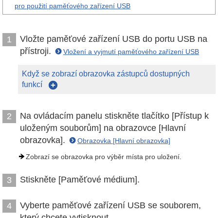
pro použití paměťového zařízení USB
Vložte paměťové zařízení USB do portu USB na
1
přístroji.
Vložení a vyjmutí paměťového zařízení USB
Když se zobrazí obrazovka zástupců dostupných
funkcí
Na ovládacím panelu stiskněte tlačítko [Přístup k
2
uloženým souborům] na obrazovce [Hlavní
obrazovka].
Obrazovka [Hlavní obrazovka]
Zobrazí se obrazovka pro výběr místa pro uložení.
Stiskněte [Paměťové médium].
3
Vyberte paměťové zařízení USB se souborem,
4
který chcete vytisknout.