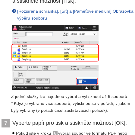
a stiskněte možnost [Tisk].
[Rozšířená schránka], [Síť] a [Paměťové médium] Obrazovka
výběru souboru
Z jedné složky lze najednou vybrat a vytisknout až 6 souborů.
* Když je vybráno více souborů, vytisknou se v pořadí, v jakém
byly vybrány (v pořadí čísel zaškrtávacích políček).
Vyberte papír pro tisk a stiskněte možnost [OK].
7
Pokud jste v kroku
6
vybrali soubor ve formátu PDF nebo