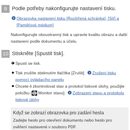
Podle potřeby nakonfigurujte nastavení tisku.
9
Obrazovka nastavení tisku [Rozšířená schránka], [Síť] a
[Paměťové médium]
Nakonfigurujte oboustranný tisk a upravte kvalitu obrazu a další
nastavení podle dokumentu a účelu.
Stiskněte [Spustit tisk].
10
Spustí se tisk.
Tisk zrušíte stisknutím tlačítka [Zrušit].
Zrušení tisku
pomocí ovládacího panelu
Chcete-li zkontrolovat stav a protokol tiskové úlohy, použijte
položku [
Monitor stavu].
Zobrazení stavu a protokolu
tiskové úlohy
Když se zobrazí obrazovka pro zadání hesla
Zadejte heslo pro otevření dokumentu nebo heslo pro
ověření nastavené v souboru PDF.