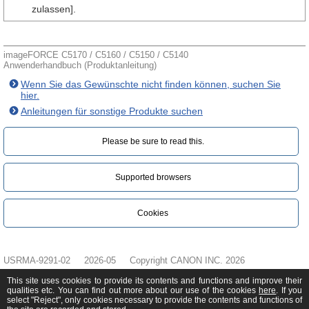
zulassen].
imageFORCE C5170 / C5160 / C5150 / C5140
Anwenderhandbuch (Produktanleitung)
Wenn Sie das Gewünschte nicht finden können, suchen Sie
hier.
Anleitungen für sonstige Produkte suchen
Please be sure to read this.‎
Supported browsers
Cookies
USRMA-9291-02
2026-05
Copyright CANON INC. 2026
This site uses cookies to provide its contents and functions and improve their
qualities etc. You can find out more about our use of the cookies
here
. If you
select "Reject", only cookies necessary to provide the contents and functions of