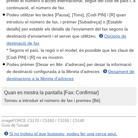
primer el número d'accés internacional, seguit del codi de país i, a
continuació, el número de fax.
Podeu utilitzar les tecles [Pausa], [Tons], [Codi PIN] i [R] quan
introduïu el número de fax, i prémer [Subadreça] o [Establir
detalls] per establir els detalls de l'enviament del fax segons la
destinació d'enviament i el servei que utilitzeu.
Opcions de
destinació de fax
* Segons el país, la regió o el model, és possible que les claus de
[Codi PIN] i [R] no es mostrin.
Podeu prémer [Desar en llibr. d'adreces] per desar la informació
de destinació configurada a la llibreta d'adreces.
Desament de
destinacions a la llibreta d'adreces
Quan es mostra la pantalla [Fax: Confirmar]
Torneu a introduir el número de fax i premeu [Bé].
imageFORCE C5170 / C5160 / C5150 / C5140
Guia de l'usuari
Si no trobeu el que busqueu, podeu fer una cerca aquí.