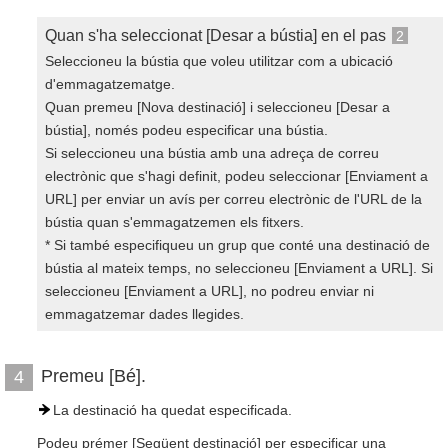
Quan s'ha seleccionat [Desar a bústia] en el pas
2
Seleccioneu la bústia que voleu utilitzar com a ubicació
d'emmagatzematge.
Quan premeu [Nova destinació] i seleccioneu [Desar a
bústia], només podeu especificar una bústia.
Si seleccioneu una bústia amb una adreça de correu
electrònic que s'hagi definit, podeu seleccionar [Enviament a
URL] per enviar un avís per correu electrònic de l'URL de la
bústia quan s'emmagatzemen els fitxers.
* Si també especifiqueu un grup que conté una destinació de
bústia al mateix temps, no seleccioneu [Enviament a URL]. Si
seleccioneu [Enviament a URL], no podreu enviar ni
emmagatzemar dades llegides.
Premeu [Bé].
4
La destinació ha quedat especificada.
Podeu prémer [Següent destinació] per especificar una