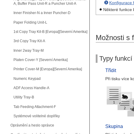
Konfigurace 
A, Buffer Pass Unit-R a Puncher Unit-A
Některé funkce k
Inner Finisher-N a Inner Puncher-D
Paper Folding Unit-L
1st Copy Tray Kit-B [Evropa][Severní Amerika]
Možnosti s 
3rd Copy Tray Kit-A
Inner 2way Tray-M
Typy funkcí
Platen Cover-Y [Severní Amerika]
Printer Cover-M [Evropa][Severní Amerika]
Třídit
Při tisku více 
Numeric Keypad
ADF Access Handle-A
Utility Tray-B
Tab Feeding Attachment-F
Systémové volitelné doplňky
Oprávnění a heslo správce
Skupina