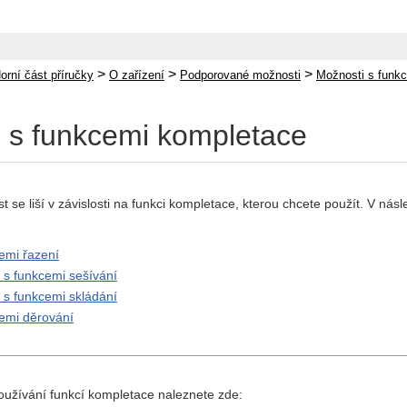
>
>
>
orní část příručky
O zařízení
Podporované možnosti
Možnosti s funk
 s funkcemi kompletace
se liší v závislosti na funkci kompletace, kterou chcete použít. V n
emi řazení
í s funkcemi sešívání
í s funkcemi skládání
emi děrování
oužívání funkcí kompletace naleznete zde: