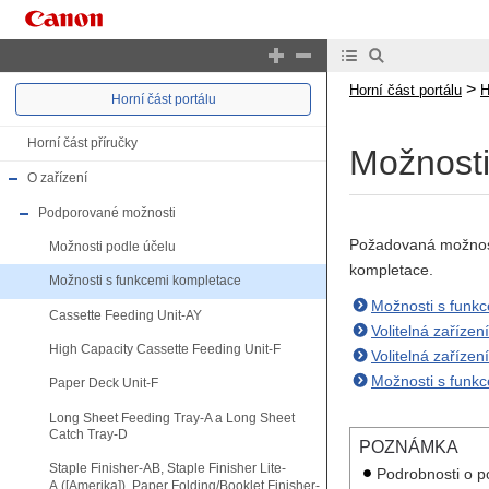
>
Horní část portálu
H
Horní část portálu
Horní část příručky
Možnosti
O zařízení
Podporované možnosti
Požadovaná možnost 
Možnosti podle účelu
kompletace.
Možnosti s funkcemi kompletace
Možnosti s funkc
Cassette Feeding Unit-AY
Volitelná zařízen
High Capacity Cassette Feeding Unit-F
Volitelná zařízen
Možnosti s funkc
Paper Deck Unit-F
Long Sheet Feeding Tray-A a Long Sheet
Catch Tray-D
POZNÁMKA
Staple Finisher-AB, Staple Finisher Lite-
Podrobnosti o p
A ([Amerika]), Paper Folding/Booklet Finisher-