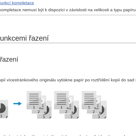
funkcí kompletace
ompletace nemusí být k dispozici v závislosti na velikosti a typu papír
funkcemi řazení
 řazení
kopií vícestránkového originálu vytiskne papír po roztřídění kopií do sad