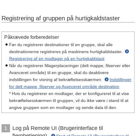
Registrering af gruppen på hurtigkaldstaster
Påkrævede forberedelser
Før du registrerer destinationer til en gruppe, skal alle
destinationerne registreres på maskinens hurtigkaldstaster.
Registrering af en modtager på en hurtigkaldstast
Når du registrerer fillagerplaceringer (delt mappe, filserver eller
Avanceret område) til en gruppe, skal du deaktivere
indstillingen for visning af bekræftelsesskærmen.
Indstillinger
for delt mappe, filserver og Avanceret område destination
* Hvis du registrerer en modtager, der er konfigureret til at vise
bekræftelsesskærmen til gruppen, vil du ikke være i stand til at
angive gruppen som en modtager og sende data til den.
Log på Remote UI (Brugerinterface til
1
fjernbetjening).
Start af Remote UI (Brugerinterface til