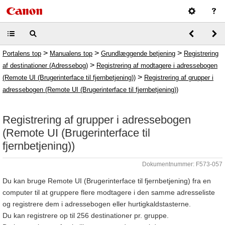
>
>
>
Portalens top
Manualens top
Grundlæggende betjening
Registrering
>
af destinationer (Adressebog)
Registrering af modtagere i adressebogen
>
(Remote UI (Brugerinterface til fjernbetjening))
Registrering af grupper i
adressebogen (Remote UI (Brugerinterface til fjernbetjening))
Registrering af grupper i adressebogen
(Remote UI (Brugerinterface til
fjernbetjening))
Dokumentnummer: F573-057
Du kan bruge Remote UI (Brugerinterface til fjernbetjening) fra en
computer til at gruppere flere modtagere i den samme adresseliste
og registrere dem i adressebogen eller hurtigkaldstasterne.
Du kan registrere op til 256 destinationer pr. gruppe.