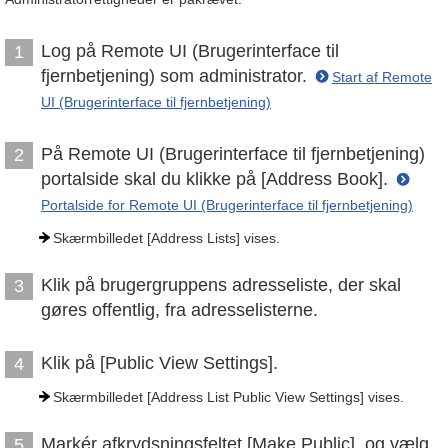
Log på Remote UI (Brugerinterface til
1
fjernbetjening) som administrator.
Start af Remote
UI (Brugerinterface til fjernbetjening)
På Remote UI (Brugerinterface til fjernbetjening)
2
portalside skal du klikke på [Address Book].
Portalside for Remote UI (Brugerinterface til fjernbetjening)
Skærmbilledet [Address Lists] vises.
Klik på brugergruppens adresseliste, der skal
3
gøres offentlig, fra adresselisterne.
Klik på [Public View Settings].
4
Skærmbilledet [Address List Public View Settings] vises.
Markér afkrydsningsfeltet [Make Public], og vælg
5