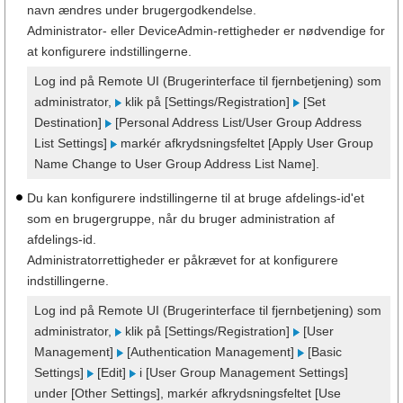
navn ændres under brugergodkendelse.
Administrator- eller DeviceAdmin-rettigheder er nødvendige for
at konfigurere indstillingerne.
Log ind på Remote UI (Brugerinterface til fjernbetjening) som
administrator,
klik på [Settings/Registration]
[Set
Destination]
[Personal Address List/User Group Address
List Settings]
markér afkrydsningsfeltet [Apply User Group
Name Change to User Group Address List Name].
Du kan konfigurere indstillingerne til at bruge afdelings-id'et
som en brugergruppe, når du bruger administration af
afdelings-id.
Administratorrettigheder er påkrævet for at konfigurere
indstillingerne.
Log ind på Remote UI (Brugerinterface til fjernbetjening) som
administrator,
klik på [Settings/Registration]
[User
Management]
[Authentication Management]
[Basic
Settings]
[Edit]
i [User Group Management Settings]
under [Other Settings], markér afkrydsningsfeltet [Use