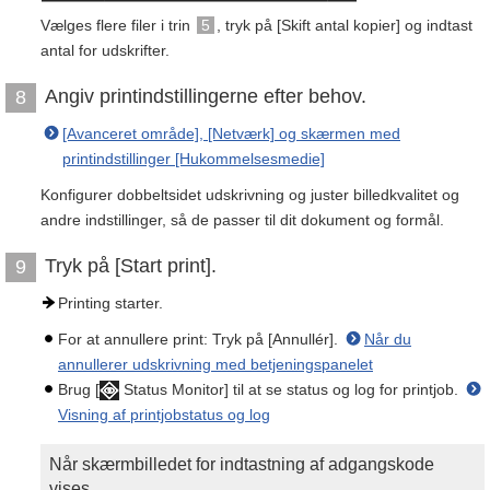
Vælges flere filer i trin
5
, tryk på [Skift antal kopier] og indtast
antal for udskrifter.
Angiv printindstillingerne efter behov.
8
[Avanceret område], [Netværk] og skærmen med
printindstillinger [Hukommelsesmedie]
Konfigurer dobbeltsidet udskrivning og juster billedkvalitet og
andre indstillinger, så de passer til dit dokument og formål.
Tryk på [Start print].
9
Printing starter.
For at annullere print: Tryk på [Annullér].
Når du
annullerer udskrivning med betjeningspanelet
Brug [
Status Monitor] til at se status og log for printjob.
Visning af printjobstatus og log
Når skærmbilledet for indtastning af adgangskode
vises