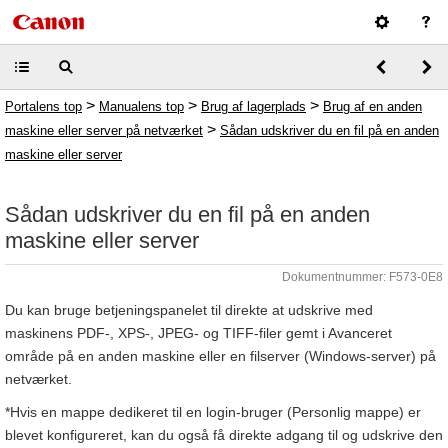
>
>
>
Portalens top
Manualens top
Brug af lagerplads
Brug af en anden
>
maskine eller server på netværket
Sådan udskriver du en fil på en anden
maskine eller server
Sådan udskriver du en fil på en anden
maskine eller server
Dokumentnummer: F573-0E8
Du kan bruge betjeningspanelet til direkte at udskrive med
maskinens PDF-, XPS-, JPEG- og TIFF-filer gemt i Avanceret
område på en anden maskine eller en filserver (Windows-server) på
netværket.
*Hvis en mappe dedikeret til en login-bruger (Personlig mappe) er
blevet konfigureret, kan du også få direkte adgang til og udskrive den