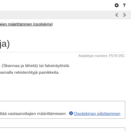
jien määrittäminen (osoitekirja)
ja)
Asiakirjan numero: F576-05C
 (Skannaa ja lähetä) tai faksinäytöstä.
amalla rekisteröityjä painikkeita.
käyttää vastaanottajien määrittämiseen.
Osoitekirjan piilottaminen