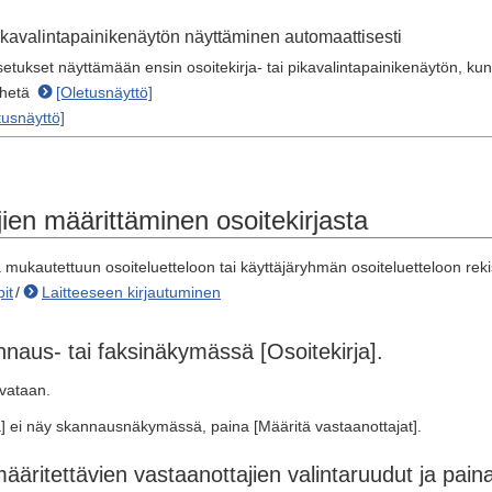
 pikavalintapainikenäytön näyttäminen automaattisesti
setukset näyttämään ensin osoitekirja- tai pikavalintapainikenäytön, kun
ähetä
[Oletusnäyttö]
tusnäyttö]
ien määrittäminen osoitekirjasta
 mukautettuun osoiteluetteloon tai käyttäjäryhmän osoiteluetteloon rekis
it
/
Laitteeseen kirjautuminen
naus- tai faksinäkymässä [Osoitekirja].
avataan.
a] ei näy skannausnäkymässä, paina [Määritä vastaanottajat].
ääritettävien vastaanottajien valintaruudut ja pain