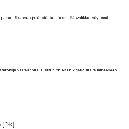
 painat [Skannaa ja lähetä] tai [Faksi] [Päävalikko]-näytössä.
teröityjä vastaanottajia, sinun on ensin kirjauduttava laitteeseen.
a [OK].