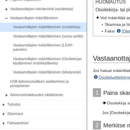
HUOMAUTUS
Vastaanottajien rekisteröinti (osoitekirja)
Osoitekirja- tai
Voit määrittää a
Vastaanottajien määrittäminen
Skannaa ja l
Vastaanottajien määrittäminen (osoitekirja)
Faksi
[Ole
Vastaanottajien määrittäminen (suora syöttö)
Vastaanottajien määrittäminen (LDAP-
palvelin)
Vastaanottaj
Vastaanottajien määrittäminen (Osoitekirjan
käyttäminen mobiililaitteella)
Jos haluat määrittää
Vastaanottajien määrittäminen (lähetysloki)
Osoiteluettelotyyp
USB-tallennuslaitteen asettaminen ja
poistaminen
1
Paina skan
Äänenvoimakkuuden säätäminen
Osoitekirja 
Tulostus
Jos [Osoitekirj
Skannaus
Faksaaminen
2
Merkitse m