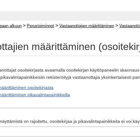
>
>
>
paan alkuun
Perustoiminnot
Vastaanottajien määrittäminen
Vastaanotta
tajien määrittäminen (osoitekir
anottajat osoitekirjasta avaamalla osoitekirjan käyttöpaneelin skannaus-
ikavalintapainikkeisiin rekisteröityjä vastaanottajia yksinkertaisesti pain
äärittäminen osoitekirjasta
äärittäminen pikavalintapainikkeilla
 näyttämistä on rajoitettu, osoitekirjaa ja pikavalintapainikkeita ei voi 