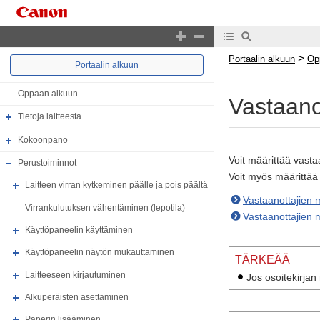
>
Portaalin alkuun
Op
Portaalin alkuun
Oppaan alkuun
Vastaanot
Tietoja laitteesta
Kokoonpano
Voit määrittää vasta
Perustoiminnot
Voit myös määrittää p
Laitteen virran kytkeminen päälle ja pois päältä
Vastaanottajien m
Virrankulutuksen vähentäminen (lepotila)
Vastaanottajien m
Käyttöpaneelin käyttäminen
Käyttöpaneelin näytön mukauttaminen
TÄRKEÄÄ
Laitteeseen kirjautuminen
Jos osoitekirjan
Alkuperäisten asettaminen
Paperin lisääminen