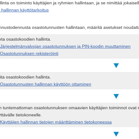
inta on toiminto käyttäjien ja ryhmien hallintaan, ja se nimittää jokaisel
hallinnan käyttötarkoitus
nnustodennusta osastotunnusten hallintaan, määritä asetukset noudattam
ta osastokoodien hallinta.
Järjestelmänvalvojan osastotunnuksen ja PIN-koodin muuttaminen
Osastotunnuksen rekisteröinti
ita osastokoodien hallinta.
Osastotunnusten hallinnan käyttöön ottaminen
 tuntemattoman osastotunnuksen omaavien käyttäjien toiminnot ovat rajo
ttävälle tietokoneelle.
Käyttäjien hallinnan tietojen määrittäminen tietokoneessa