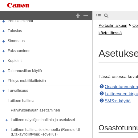
Tietoja laitteesta
Kokoonpano
Perustoiminnot
>
Portaalin alkuun
Op
Tulostus
käytettäessä
Skannaus
Asetukse
Faksaaminen
Kopiointi
Tallennustilan käyttö
Tässä osiossa kuvat
Yhteys mobiililaitteisiin
Osastotunnusten 
Turvallisuus
Laitteeseen kirj
SMS:n käyttö
Laitteen hallinta
Päiväyksen/ajan asettaminen
Laitteen näyttöjen hallinta ja asetukset
Osastotunnu
Laitteen hallinta tietokoneella (Remote UI
(Etäkäyttöliittymä) -sovellus)