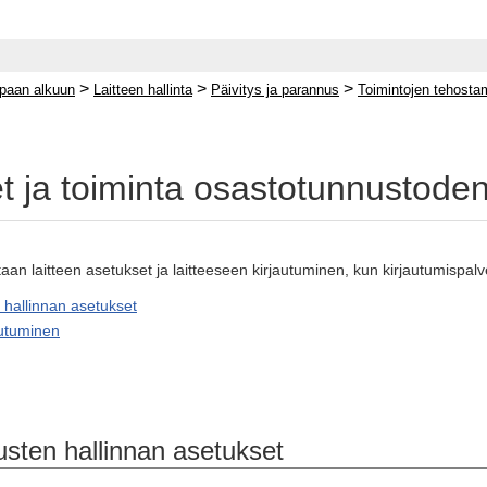
>
>
>
paan alkuun
Laitteen hallinta
Päivitys ja parannus
Toimintojen tehost
t ja toiminta osastotunnustode
aan laitteen asetukset ja laitteeseen kirjautuminen, kun kirjautumispa
hallinnan asetukset
autuminen
sten hallinnan asetukset