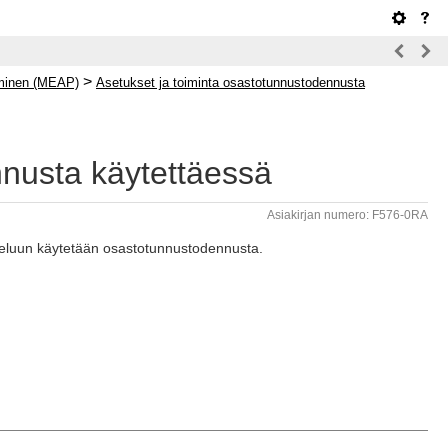
>
aminen (MEAP)
Asetukset ja toiminta osastotunnustodennusta
nnusta käytettäessä
Asiakirjan numero: F576-0RA
lveluun käytetään osastotunnustodennusta.