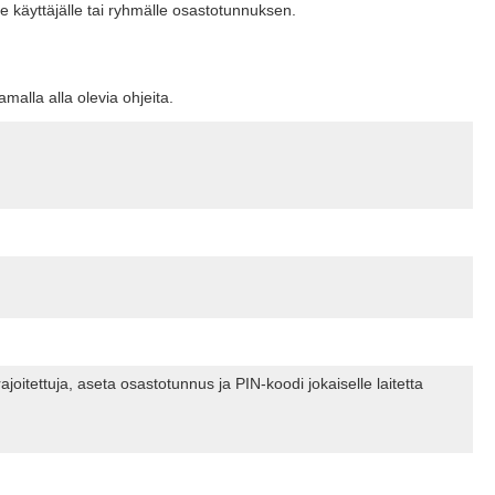
le käyttäjälle tai ryhmälle osastotunnuksen.
alla alla olevia ohjeita.
itettuja, aseta osastotunnus ja PIN-koodi jokaiselle laitetta