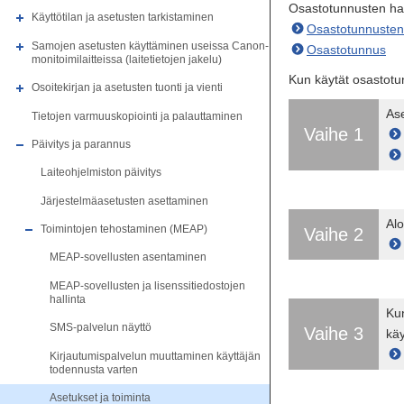
Osastotunnusten hall
Käyttötilan ja asetusten tarkistaminen
Osastotunnusten 
Samojen asetusten käyttäminen useissa Canon-
Osastotunnus
monitoimilaitteissa (laitetietojen jakelu)
Kun käytät osastotu
Osoitekirjan ja asetusten tuonti ja vienti
Ase
Tietojen varmuuskopiointi ja palauttaminen
Vaihe 1
Päivitys ja parannus
Laiteohjelmiston päivitys
Järjestelmäasetusten asettaminen
Alo
Toimintojen tehostaminen (MEAP)
Vaihe 2
MEAP-sovellusten asentaminen
MEAP-sovellusten ja lisenssitiedostojen
hallinta
Kun
SMS-palvelun näyttö
Vaihe 3
käy
Kirjautumispalvelun muuttaminen käyttäjän
todennusta varten
Asetukset ja toiminta