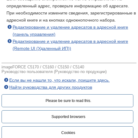
определенный адрес, проверьте информацию об адресате.
При необходимости измените сведения, зарегистрированные в
адресной книге и на кнопках однокнопочного набора.
Редактирование и удаление адресатов в адресной книге
(панель управления)
Редактирование и удаление адресатов в адресной книге
(Remote UI (Удаленный ИП))
imageFORCE C5170 / C5160 / C5150 / C5140
Руководство пользователя (Руководство по продукции)
Если вы не нашли то, что искали, поищите здесь.
Найти руководства для других продуктов
Please be sure to read this.‎
Supported browsers
Cookies