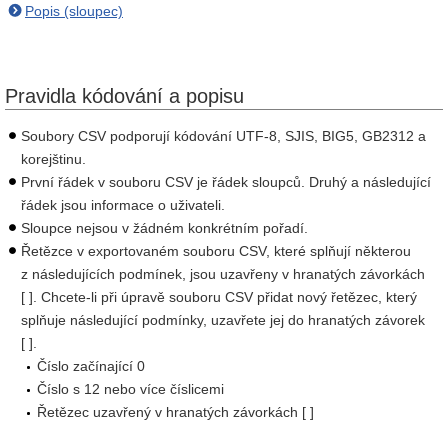
Popis (sloupec)
Pravidla kódování a popisu
Soubory CSV podporují kódování UTF-8, SJIS, BIG5, GB2312 a
korejštinu.
První řádek v souboru CSV je řádek sloupců. Druhý a následující
řádek jsou informace o uživateli.
Sloupce nejsou v žádném konkrétním pořadí.
Řetězce v exportovaném souboru CSV, které splňují některou
z následujících podmínek, jsou uzavřeny v hranatých závorkách
[ ]. Chcete-li při úpravě souboru CSV přidat nový řetězec, který
splňuje následující podmínky, uzavřete jej do hranatých závorek
[ ].
Číslo začínající 0
Číslo s 12 nebo více číslicemi
Řetězec uzavřený v hranatých závorkách [ ]