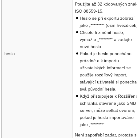
Použijte až 32 kódovaných znak
ISO 88559-15.
Heslo se při exportu zobrazí
jako „********“ (osm hvězdiček)
Chcete-li změnit heslo,
vymažte „********“ a zadejte
nové heslo.
heslo
Pokud je heslo ponecháno
prázdné a k importu
uživatelských informací se
použije rozdílový import,
stávající uživatelé si ponechaj
svá původní hesla.
Když přistupujete k Rozšířená
schránka otevřené jako SMB
server, může selhat ověření,
pokud je heslo importováno
jako „********“.
Není zapotřebí zadat, protože s