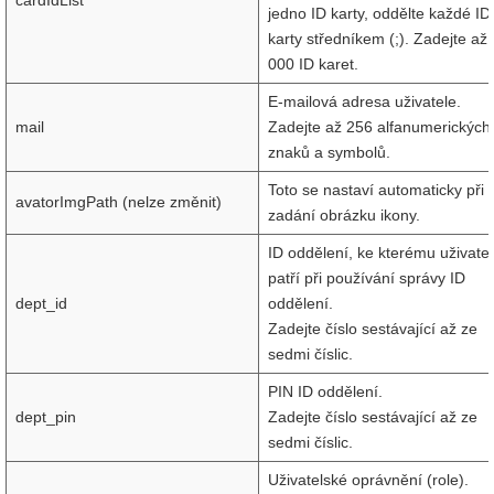
cardIdList
jedno ID karty, oddělte každé ID
karty středníkem (;). Zadejte až 
000 ID karet.
E-mailová adresa uživatele.
mail
Zadejte až 256 alfanumerických
znaků a symbolů.
Toto se nastaví automaticky při
avatorImgPath (nelze změnit)
zadání obrázku ikony.
ID oddělení, ke kterému uživatel
patří při používání správy ID
dept_id
oddělení.
Zadejte číslo sestávající až ze
sedmi číslic.
PIN ID oddělení.
dept_pin
Zadejte číslo sestávající až ze
sedmi číslic.
Uživatelské oprávnění (role).