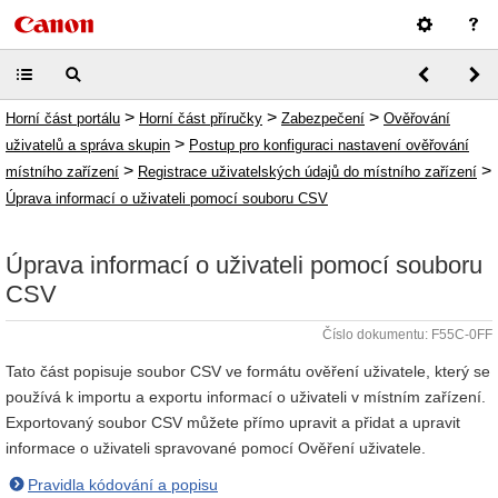
>
>
>
Horní část portálu
Horní část příručky
Zabezpečení
Ověřování
>
uživatelů a správa skupin
Postup pro konfiguraci nastavení ověřování
>
>
místního zařízení
Registrace uživatelských údajů do místního zařízení
Úprava informací o uživateli pomocí souboru CSV
Úprava informací o uživateli pomocí souboru
CSV
Číslo dokumentu: F55C-0FF
Tato část popisuje soubor CSV ve formátu ověření uživatele, který se
používá k importu a exportu informací o uživateli v místním zařízení.
Exportovaný soubor CSV můžete přímo upravit a přidat a upravit
informace o uživateli spravované pomocí Ověření uživatele.
Pravidla kódování a popisu