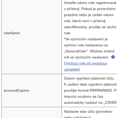
Uveďte název role registrované
v přístroji. Pokud je ponecháno
prázdné nebo je zadán název
role, která není v přístroji
specifikována, použije se výchoz
roleName
role.
*Ve výchozím nastavení je
výchozí role nastavena na
„GeneralUser“. Můžete změnit
roli ve výchozím nastavení.
[Výchozí role při registraci
uživatele]
Datum vypršení platnosti účtu.
K zadání data vypršení platnosti
accountExpires
použijte formát RRRRMMDD. P
importu souboru se čas
automaticky nastaví na „235959
Nastavte stav účtu (povoleno
nebo zakázáno).