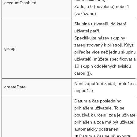
accountDisabled
Zadejte 0 (povoleno) nebo 1
(zakázáno).
Skupina uživatelů, do které
uživatel patří.
Specifikujte název skupiny
zaregistrovaný k přístroji. Když
group
přiřadíte více než jednu skupinu
uživatelů, můžete specifikovat a
10 skupin oddělených svislou
čarou (|).
Není zapotřebí zadat, protože s
createDate
nepoužije.
Datum a čas posledního
přihlášení uživatele. To se
používá k určení, zda je uživatel
přihlášen a zda má být uživatel
automaticky odstraněn.
Datum a čas se při exportu