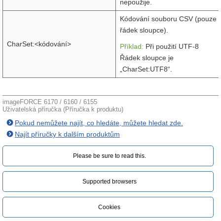
nepoužije.
Kódování souboru CSV (pouze
řádek sloupce).
CharSet:<kódování>
Příklad:
Při použití UTF-8
Řádek sloupce je
„CharSet:UTF8“.
imageFORCE 6170 / 6160 / 6155
Uživatelská příručka (Příručka k produktu)
Pokud nemůžete najít, co hledáte, můžete hledat zde.
Najít příručky k dalším produktům
Please be sure to read this.‎
Supported browsers
Cookies