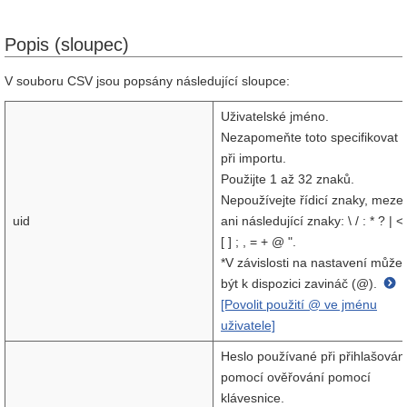
Popis (sloupec)
V souboru CSV jsou popsány následující sloupce:
Uživatelské jméno.
Nezapomeňte toto specifikovat
při importu.
Použijte 1 až 32 znaků.
Nepoužívejte řídicí znaky, meze
uid
ani následující znaky: \ / : * ? | <
[ ] ; , = + @ ".
*V závislosti na nastavení může
být k dispozici zavináč (@).
[Povolit použití @ ve jménu
uživatele]
Heslo používané při přihlašován
pomocí ověřování pomocí
klávesnice.