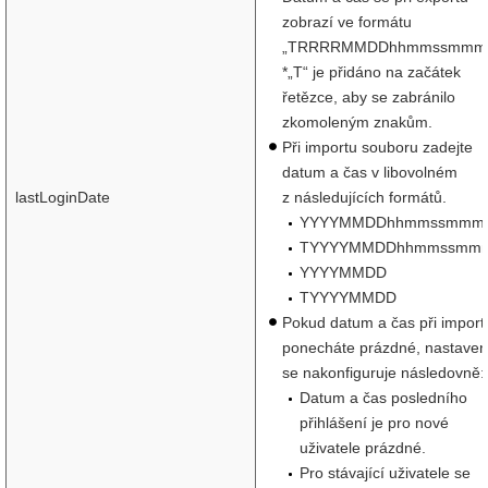
zobrazí ve formátu
„TRRRRMMDDhhmmssmmm“
*„T“ je přidáno na začátek
řetězce, aby se zabránilo
zkomoleným znakům.
Při importu souboru zadejte
datum a čas v libovolném
lastLoginDate
z následujících formátů.
YYYYMMDDhhmmssmmm
TYYYYMMDDhhmmssmm
YYYYMMDD
TYYYYMMDD
Pokud datum a čas při import
ponecháte prázdné, nastaven
se nakonfiguruje následovně:
Datum a čas posledního
přihlášení je pro nové
uživatele prázdné.
Pro stávající uživatele se