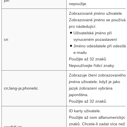
pin
nepoužije.
Zobrazované jméno uživatele.
Zobrazované jméno se používá
pro následující:
Uživatelské jméno při
cn
vynuceném pozastavení
Jméno odesilatele při odesílá
e-mailu
Použijte až 32 znaků.
Nepoužívejte řídicí znaky.
Zobrazuje čtení zobrazovaného
jména uživatele, když je jako
cn;lang-ja;phonetic
jazyk zobrazení vybrána
japonština.
Použijte až 32 znaků.
ID karty uživatele.
Použijte až osm alfanumerickýc
znaků. Chcete-li zadat více než