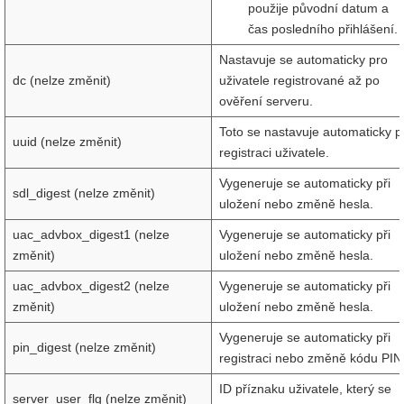
použije původní datum a
čas posledního přihlášení.
Nastavuje se automaticky pro
dc (nelze změnit)
uživatele registrované až po
ověření serveru.
Toto se nastavuje automaticky př
uuid (nelze změnit)
registraci uživatele.
Vygeneruje se automaticky při
sdl_digest (nelze změnit)
uložení nebo změně hesla.
uac_advbox_digest1 (nelze
Vygeneruje se automaticky při
změnit)
uložení nebo změně hesla.
uac_advbox_digest2 (nelze
Vygeneruje se automaticky při
změnit)
uložení nebo změně hesla.
Vygeneruje se automaticky při
pin_digest (nelze změnit)
registraci nebo změně kódu PIN
ID příznaku uživatele, který se
server_user_flg (nelze změnit)