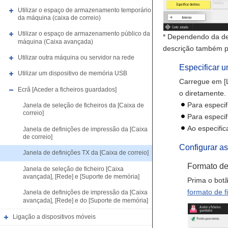
Utilizar o espaço de armazenamento temporário
da máquina (caixa de correio)
Utilizar o espaço de armazenamento público da
* Dependendo da defi
máquina (Caixa avançada)
descrição também po
Utilizar outra máquina ou servidor na rede
Especificar u
Utilizar um dispositivo de memória USB
Carregue em [L
Ecrã [Aceder a ficheiros guardados]
o diretamente.
Para especif
Janela de seleção de ficheiros da [Caixa de
correio]
Para especif
Ao especific
Janela de definições de impressão da [Caixa
de correio]
Configurar a
Janela de definições TX da [Caixa de correio]
Formato de 
Janela de seleção de ficheiro [Caixa
avançada], [Rede] e [Suporte de memória]
Prima o botã
formato de f
Janela de definições de impressão da [Caixa
avançada], [Rede] e do [Suporte de memória]
Ligação a dispositivos móveis