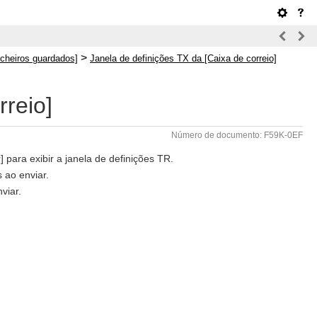
>
icheiros guardados]
Janela de definições TX da [Caixa de correio]
rreio]
Número de documento: F59K-0EF
] para exibir a janela de definições TR.
s ao enviar.
viar.