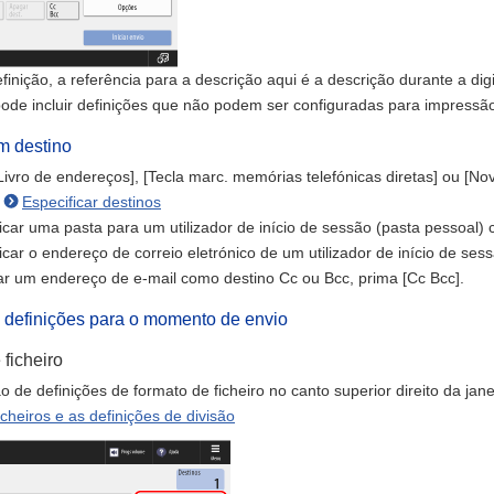
nição, a referência para a descrição aqui é a descrição durante a digital
de incluir definições que não podem ser configuradas para impressã
m destino
ivro de endereços], [Tecla marc. memórias telefónicas diretas] ou [Nov
Especificar destinos
icar uma pasta para um utilizador de início de sessão (pasta pessoal) 
icar o endereço de correio eletrónico de um utilizador de início de se
ar um endereço de e-mail como destino Cc ou Bcc, prima [Cc Bcc].
s definições para o momento de envio
ficheiro
o de definições de formato de ficheiro no canto superior direito da jane
icheiros e as definições de divisão