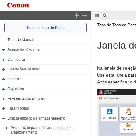
Topo do Topo do Porta
Topo do Topo do Portal
Topo do Manual
Janela d
Acerca da Máquina
Configurar
Na janela de seleção
Operações Básicas
Use esta janela para
Imprimir
Após especificar o d
Digitalizar
Envio/receção de faxes
Fazer cópias
Utilizar espaço de armazenamento
Preparação para utilizar um espaço de
armazenamento