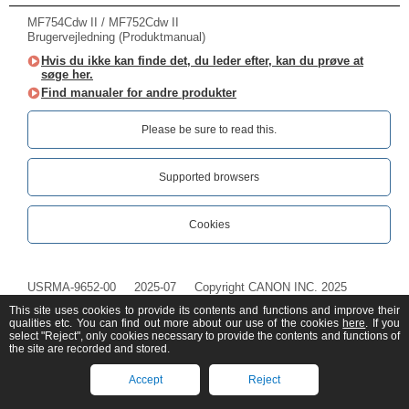
MF754Cdw II / MF752Cdw II
Brugervejledning (Produktmanual)
Hvis du ikke kan finde det, du leder efter, kan du prøve at
søge her.
Find manualer for andre produkter
Please be sure to read this.‎
Supported browsers
Cookies
USRMA-9652-00
2025-07
Copyright CANON INC. 2025
This site uses cookies to provide its contents and functions and improve their
qualities etc. You can find out more about our use of the cookies
here
. If you
select "Reject", only cookies necessary to provide the contents and functions of
the site are recorded and stored.
Accept
Reject