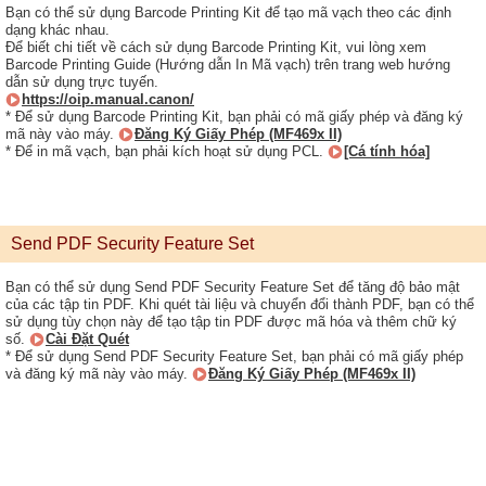
Bạn có thể sử dụng Barcode Printing Kit để tạo mã vạch theo các định
dạng khác nhau.
Để biết chi tiết về cách sử dụng Barcode Printing Kit, vui lòng xem
Barcode Printing Guide (Hướng dẫn In Mã vạch) trên trang web hướng
dẫn sử dụng trực tuyến.
https://oip.manual.canon/
* Để sử dụng Barcode Printing Kit, bạn phải có mã giấy phép và đăng ký
mã này vào máy.
Đăng Ký Giấy Phép (MF469x II)
* Để in mã vạch, bạn phải kích hoạt sử dụng PCL.
[Cá tính hóa]
Send PDF Security Feature Set
Bạn có thể sử dụng Send PDF Security Feature Set để tăng độ bảo mật
của các tập tin PDF. Khi quét tài liệu và chuyển đổi thành PDF, bạn có thể
sử dụng tùy chọn này để tạo tập tin PDF được mã hóa và thêm chữ ký
số.
Cài Đặt Quét
* Để sử dụng Send PDF Security Feature Set, bạn phải có mã giấy phép
và đăng ký mã này vào máy.
Đăng Ký Giấy Phép (MF469x II)