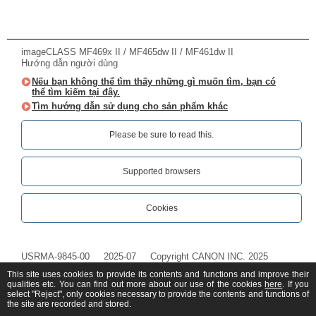
imageCLASS MF469x II / MF465dw II / MF461dw II
Hướng dẫn người dùng
Nếu bạn không thể tìm thấy những gì muốn tìm, bạn có
thể tìm kiếm tại đây.
Tìm hướng dẫn sử dụng cho sản phẩm khác
Please be sure to read this.‎
Supported browsers
Cookies
USRMA-9845-00
2025-07
Copyright CANON INC. 2025
This site uses cookies to provide its contents and functions and improve their
qualities etc. You can find out more about our use of the cookies
here
. If you
select "Reject", only cookies necessary to provide the contents and functions of
the site are recorded and stored.