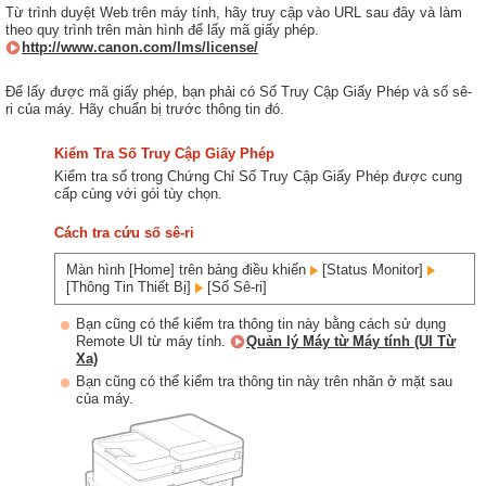
Từ trình duyệt Web trên máy tính, hãy truy cập vào URL sau đây và làm
theo quy trình trên màn hình để lấy mã giấy phép.
http://www.canon.com/lms/license/
Để lấy được mã giấy phép, bạn phải có Số Truy Cập Giấy Phép và số sê-
ri của máy. Hãy chuẩn bị trước thông tin đó.
Kiểm Tra Số Truy Cập Giấy Phép
Kiểm tra số trong Chứng Chỉ Số Truy Cập Giấy Phép được cung
cấp cùng với gói tùy chọn.
Cách tra cứu số sê-ri
Màn hình [Home] trên bảng điều khiển
[Status Monitor]
[Thông Tin Thiết Bị]
[Số Sê-ri]
Bạn cũng có thể kiểm tra thông tin này bằng cách sử dụng
Remote UI từ máy tính.
Quản lý Máy từ Máy tính (UI Từ
Xa)
Bạn cũng có thể kiểm tra thông tin này trên nhãn ở mặt sau
của máy.