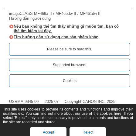
imageCLASS MF469x II / MF465dw II / MF461dw II
Hướng dẫn người dùng
Nếu bạn không thể tìm thấy những gì muốn tìm, bạn có
thể tìm kiếm tại đây.
Tìm hướng dẫn sử dụng cho sản phẩm khác
Please be sure to read this.‎
Supported browsers
Cookies
USRMA-9845-00
2025-07
Copyright CANON INC. 2025
This site uses cookies to provide its contents and functions and improve their
qualities etc. You can find out more about our use of the cookies
here
. If you
select "Reject", only cookies necessary to provide the contents and functions of
the site are recorded and stored.
Accept
Reject