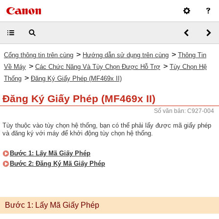
>
>
Cổng thông tin trên cùng
Hướng dẫn sử dụng trên cùng
Thông Tin
>
>
Về Máy
Các Chức Năng Và Tùy Chọn Được Hỗ Trợ
Tùy Chọn Hệ
>
Thống
Đăng Ký Giấy Phép (MF469x II)
Đăng Ký Giấy Phép (MF469x II)
Số văn bản: C927-004
Tùy thuộc vào tùy chọn hệ thống, bạn có thể phải lấy được mã giấy phép
và đăng ký với máy để khởi động tùy chọn hệ thống.
Bước 1: Lấy Mã Giấy Phép
Bước 2: Đăng Ký Mã Giấy Phép
Bước 1: Lấy Mã Giấy Phép