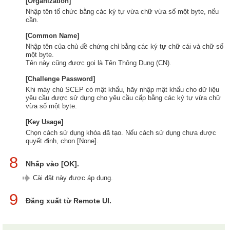
[Organization]
Nhập tên tổ chức bằng các ký tự vừa chữ vừa số một byte, nếu
cần.
[Common Name]
Nhập tên của chủ đề chứng chỉ bằng các ký tự chữ cái và chữ số
một byte.
Tên này cũng được gọi là Tên Thông Dụng (CN).
[Challenge Password]
Khi máy chủ SCEP có mật khẩu, hãy nhập mật khẩu cho dữ liệu
yêu cầu được sử dụng cho yêu cầu cấp bằng các ký tự vừa chữ
vừa số một byte.
[Key Usage]
Chọn cách sử dụng khóa đã tạo. Nếu cách sử dụng chưa được
quyết định, chọn [None].
8
Nhấp vào [OK].
Cài đặt này được áp dụng.
9
Đăng xuất từ Remote UI.