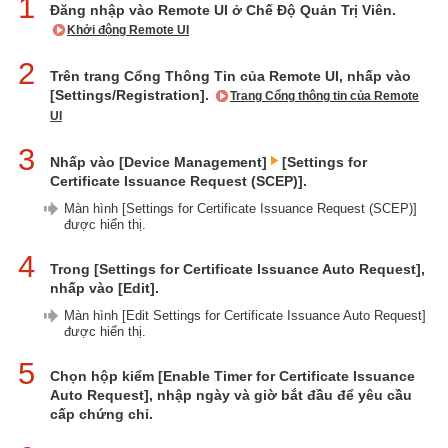
1
Đăng nhập vào Remote UI ở Chế Độ Quản Trị Viên.
Khởi động Remote UI
2
Trên trang Cổng Thông Tin của Remote UI, nhấp vào
[Settings/Registration].
Trang Cổng thông tin của Remote
UI
3
Nhấp vào [Device Management]
[Settings for
Certificate Issuance Request (SCEP)].
Màn hình [Settings for Certificate Issuance Request (SCEP)]
được hiển thị.
4
Trong [Settings for Certificate Issuance Auto Request],
nhấp vào [Edit].
Màn hình [Edit Settings for Certificate Issuance Auto Request]
được hiển thị.
5
Chọn hộp kiểm [Enable Timer for Certificate Issuance
Auto Request], nhập ngày và giờ bắt đầu để yêu cầu
cấp chứng chỉ.