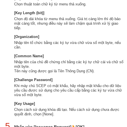
Chọn thuật toán chữ ký từ menu thả xuống.
[Key Length (bit)]
Chọn độ dài khóa từ menu thả xuống. Giá trị càng lớn thì độ bảo
mật càng tốt, nhưng điều này sẽ làm chậm quá trình xử lý giao
tiếp.
[Organization]
Nhập tên tổ chức bằng các ký tự vừa chữ vừa số một byte, nếu
cần.
[Common Name]
Nhập tên của chủ đề chứng chỉ bằng các ký tự chữ cái và chữ số
một byte.
Tên này cũng được gọi là Tên Thông Dụng (CN).
[Challenge Password]
Khi máy chủ SCEP có mật khẩu, hãy nhập mật khẩu cho dữ liệu
yêu cầu được sử dụng cho yêu cầu cấp bằng các ký tự vừa chữ
vừa số một byte.
[Key Usage]
Chọn cách sử dụng khóa đã tạo. Nếu cách sử dụng chưa được
quyết định, chọn [None].
5
Nhấp vào [Issuance Request]
[OK].