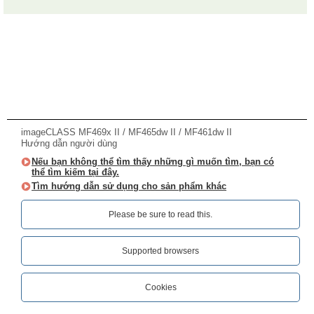
imageCLASS MF469x II / MF465dw II / MF461dw II
Hướng dẫn người dùng
Nếu bạn không thể tìm thấy những gì muốn tìm, bạn có
thể tìm kiếm tại đây.
Tìm hướng dẫn sử dụng cho sản phẩm khác
Please be sure to read this.‎
Supported browsers
Cookies