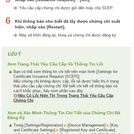
Yêu cầu cấp chứng chỉ được gửi đến máy chủ SCEP.
6
Khi thông báo cho biết đã lấy được chứng chỉ xuất
hiện, nhấp vào [Restart].
Máy sẽ khởi động lại, khóa và chứng chỉ được đăng ký.
Xem Trạng Thái Yêu Cầu Cấp Và Thông Tin Lỗi
Bạn có thể xem thông tin chi tiết trên màn hình [Settings for
Certificate Issuance Request (SCEP)].
Nếu chứng chỉ không được cấp, lỗi sẽ được hiển thị ở trạng
thái yêu cầu cấp chứng chỉ. Để biết chi tiết về thông báo và
cách khắc phục, hãy xem phần sau đây:
Nếu Có Lỗi Hiển Thị Trong Trạng Thái Yêu Cầu Cấp
Chứng Chỉ
Xem và Xác Minh Thông Tin Chi Tiết của Chứng Chỉ Đã
Đăng Ký
Trong [Settings/Registration]
[Device Management]
[Key
and Certificate Settings]
[Registered Key and Certificate],