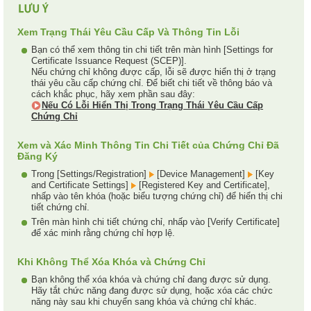
Xem Trạng Thái Yêu Cầu Cấp Và Thông Tin Lỗi
Bạn có thể xem thông tin chi tiết trên màn hình [Settings for
Certificate Issuance Request (SCEP)].
Nếu chứng chỉ không được cấp, lỗi sẽ được hiển thị ở trạng
thái yêu cầu cấp chứng chỉ. Để biết chi tiết về thông báo và
cách khắc phục, hãy xem phần sau đây:
Nếu Có Lỗi Hiển Thị Trong Trạng Thái Yêu Cầu Cấp
Chứng Chỉ
Xem và Xác Minh Thông Tin Chi Tiết của Chứng Chỉ Đã
Đăng Ký
Trong [Settings/Registration]
[Device Management]
[Key
and Certificate Settings]
[Registered Key and Certificate],
nhấp vào tên khóa (hoặc biểu tượng chứng chỉ) để hiển thị chi
tiết chứng chỉ.
Trên màn hình chi tiết chứng chỉ, nhấp vào [Verify Certificate]
để xác minh rằng chứng chỉ hợp lệ.
Khi Không Thể Xóa Khóa và Chứng Chỉ
Bạn không thể xóa khóa và chứng chỉ đang được sử dụng.
Hãy tắt chức năng đang được sử dụng, hoặc xóa các chức
năng này sau khi chuyển sang khóa và chứng chỉ khác.