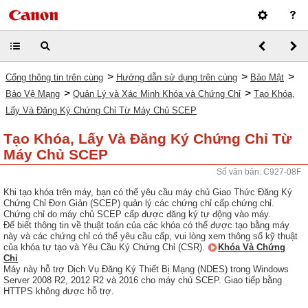
>
>
>
Cổng thông tin trên cùng
Hướng dẫn sử dụng trên cùng
Bảo Mật
>
>
Bảo Vệ Mạng
Quản Lý và Xác Minh Khóa và Chứng Chỉ
Tạo Khóa,
Lấy Và Đăng Ký Chứng Chỉ Từ Máy Chủ SCEP
Tạo Khóa, Lấy Và Đăng Ký Chứng Chỉ Từ
Máy Chủ SCEP
Số văn bản: C927-08F
Khi tạo khóa trên máy, bạn có thể yêu cầu máy chủ Giao Thức Đăng Ký
Chứng Chỉ Đơn Giản (SCEP) quản lý các chứng chỉ cấp chứng chỉ.
Chứng chỉ do máy chủ SCEP cấp được đăng ký tự động vào máy.
Để biết thông tin về thuật toán của các khóa có thể được tạo bằng máy
này và các chứng chỉ có thể yêu cầu cấp, vui lòng xem thông số kỹ thuật
của khóa tự tạo và Yêu Cầu Ký Chứng Chỉ (CSR).
Khóa Và Chứng
Chỉ
Máy này hỗ trợ Dịch Vụ Đăng Ký Thiết Bị Mạng (NDES) trong Windows
Server 2008 R2, 2012 R2 và 2016 cho máy chủ SCEP. Giao tiếp bằng
HTTPS không được hỗ trợ.