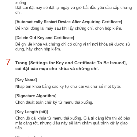
xuống.
Bật cài đặt này sẽ đặt lại ngày và giờ bắt đầu yêu cầu cấp chứng
chỉ.
[Automatically Restart Device After Acquiring Certificate]
Để khởi động lại máy sau khi lấy chứng chỉ, chọn hộp kiểm.
[Delete Old Key and Certificate]
Để ghi đè khóa và chứng chỉ có cùng vị trí nơi khóa sẽ được sử
dụng, hãy chọn hộp kiểm.
7
Trong [Settings for Key and Certificate To Be Issued],
cài đặt các mục cho khóa và chứng chỉ.
[Key Name]
Nhập tên khóa bằng các ký tự chữ cái và chữ số một byte.
[Signature Algorithm]
Chọn thuật toán chữ ký từ menu thả xuống.
[Key Length (bit)]
Chọn độ dài khóa từ menu thả xuống. Giá trị càng lớn thì độ bảo
mật càng tốt, nhưng điều này sẽ làm chậm quá trình xử lý giao
tiếp.