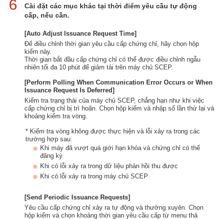
6
Cài đặt các mục khác tại thời điểm yêu cầu tự động
cấp, nếu cần.
[Auto Adjust Issuance Request Time]
Để điều chỉnh thời gian yêu cầu cấp chứng chỉ, hãy chọn hộp
kiểm này.
Thời gian bắt đầu cấp chứng chỉ có thể được điều chỉnh ngẫu
nhiên tối đa 10 phút để giảm tải trên máy chủ SCEP.
[Perform Polling When Communication Error Occurs or When
Issuance Request Is Deferred]
Kiểm tra trạng thái của máy chủ SCEP, chẳng hạn như khi việc
cấp chứng chỉ bị trì hoãn. Chọn hộp kiểm và nhập số lần thử lại và
khoảng kiểm tra vòng.
* Kiểm tra vòng không được thực hiện và lỗi xảy ra trong các
trường hợp sau:
Khi máy đã vượt quá giới hạn khóa và chứng chỉ có thể
đăng ký
Khi có lỗi xảy ra trong dữ liệu phản hồi thu được
Khi có lỗi xảy ra trong máy chủ SCEP
[Send Periodic Issuance Requests]
Yêu cầu cấp chứng chỉ xảy ra tự động và thường xuyên. Chọn
hộp kiểm và chọn khoảng thời gian yêu cầu cấp từ menu thả