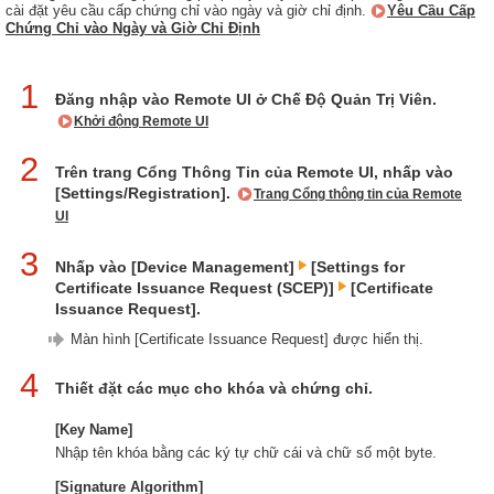
cài đặt yêu cầu cấp chứng chỉ vào ngày và giờ chỉ định.
Yêu Cầu Cấp
Chứng Chỉ vào Ngày và Giờ Chỉ Định
1
Đăng nhập vào Remote UI ở Chế Độ Quản Trị Viên.
Khởi động Remote UI
2
Trên trang Cổng Thông Tin của Remote UI, nhấp vào
[Settings/Registration].
Trang Cổng thông tin của Remote
UI
3
Nhấp vào [Device Management]
[Settings for
Certificate Issuance Request (SCEP)]
[Certificate
Issuance Request].
Màn hình [Certificate Issuance Request] được hiển thị.
4
Thiết đặt các mục cho khóa và chứng chỉ.
[Key Name]
Nhập tên khóa bằng các ký tự chữ cái và chữ số một byte.
[Signature Algorithm]