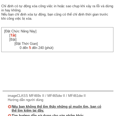
Chỉ định có tự động xóa công việc in hoặc sao chụp khi xảy ra lỗi và dừng
in hay không.
Nếu bạn chỉ định xóa tự động, bạn cũng có thể chỉ định thời gian trước
khi công việc bị xóa.
[Đặt Chức Năng Này]
[
Tắt
]
[Bật]
[Đặt Thời Gian]
0 đến
5
đến 240 (phút)
imageCLASS MF469x II / MF465dw II / MF461dw II
Hướng dẫn người dùng
Nếu bạn không thể tìm thấy những gì muốn tìm, bạn có
thể tìm kiếm tại đây.
Tìm hướng dẫn sử dụng cho sản phẩm khác