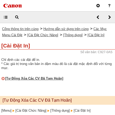
>
>
Cổng thông tin trên cùng
Hướng dẫn sử dụng trên cùng
Các Mục
>
>
>
Menu Cài Đặt
[Cài Đặt Chức Năng]
[Thông dụng]
[Cài Đặt In]
[Cài Đặt In]
Số văn bản: C927-0AS
Chỉ định các cài đặt để in.
* Các giá trị trong văn bản in đậm màu đỏ là cài đặt mặc định đối với từng
mục.
[Tự Động Xóa Các CV Đã Tạm Hoãn]
[Tự Động Xóa Các CV Đã Tạm Hoãn]
[Menu]
[Cài Đặt Chức Năng]
[Thông dụng]
[Cài Đặt In]