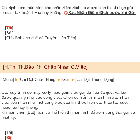
Chỉ định xem màn hình xác nhận điểm đích có được hiển thị khi bạn gửi
e-mail, fax hoặc I-Fax hay không.
Xác Nhận Điểm Đích trước khi Gửi
[
Tắt
]
[Bật]
[Chỉ dành cho chế độ Truyền Liên Tiếp]
[H.Thị Th.Báo Khi Chấp Nhận C.Việc]
[Menu]
[Cài Đặt Chức Năng]
[Gửi]
[Cài Đặt Thông Dụng]
Các quy trình do máy xử lý, bao gồm việc gửi dữ liệu đã quét và fax
được quản lý như các công việc. Chọn có hiển thị màn hình xác nhận
việc tiếp nhận như một công việc sau khi thực hiện các thao tác quét
hoặc fax hay không.
Khi bạn chọn [Bật], bạn có thể hiển thị màn hình để xem trạng thái gửi và
nhật ký.
[Tắt]
[
Bật
]