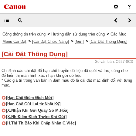
>
>
Cổng thông tin trên cùng
Hướng dẫn sử dụng trên cùng
Các Mục
>
>
>
Menu Cài Đặt
[Cài Đặt Chức Năng]
[Gửi]
[Cài Đặt Thông Dụng]
[Cài Đặt Thông Dụng]
Số văn bản: C927-0C3
Chỉ định các cài đặt để hạn chế truyền dữ liệu đã quét và fax, cũng như
để hiển thị màn hình xác nhận khi gửi dữ liệu.
* Các giá trị trong văn bản in đậm màu đỏ là cài đặt mặc định đối với từng
mục.
[Hạn Chế Điểm Đích Mới]
[Hạn Chế Gửi Lại từ Nhật Ký]
[X.Nhận Khi Gửi Quay Số M.Hóa]
[X.Nh Điểm Đích Trước Khi Gửi]
[H.Thị Th.Báo Khi Chấp Nhận C.Việc]