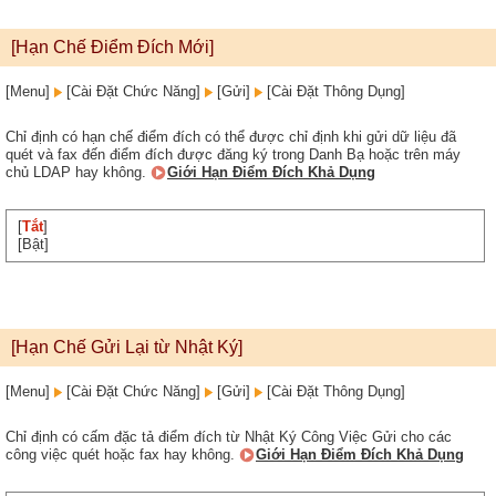
[Hạn Chế Điểm Đích Mới]
[Menu]
[Cài Đặt Chức Năng]
[Gửi]
[Cài Đặt Thông Dụng]
Chỉ định có hạn chế điểm đích có thể được chỉ định khi gửi dữ liệu đã
quét và fax đến điểm đích được đăng ký trong Danh Bạ hoặc trên máy
chủ LDAP hay không.
Giới Hạn Điểm Đích Khả Dụng
[
Tắt
]
[Bật]
[Hạn Chế Gửi Lại từ Nhật Ký]
[Menu]
[Cài Đặt Chức Năng]
[Gửi]
[Cài Đặt Thông Dụng]
Chỉ định có cấm đặc tả điểm đích từ Nhật Ký Công Việc Gửi cho các
công việc quét hoặc fax hay không.
Giới Hạn Điểm Đích Khả Dụng