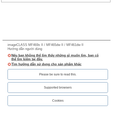
imageCLASS MF469x II / MF465dw II / MF461dw II
Hướng dẫn người dùng
Nếu bạn không thể tìm thấy những gì muốn tìm, bạn có
thể tìm kiếm tại đây.
Tìm hướng dẫn sử dụng cho sản phẩm khác
Please be sure to read this.‎
Supported browsers
Cookies