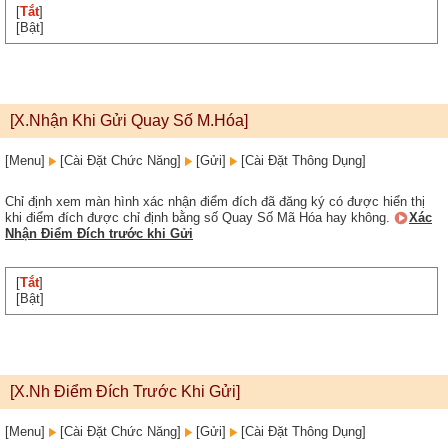
[
Tắt
]
[Bật]
[X.Nhận Khi Gửi Quay Số M.Hóa]
[Menu]
[Cài Đặt Chức Năng]
[Gửi]
[Cài Đặt Thông Dụng]
Chỉ định xem màn hình xác nhận điểm đích đã đăng ký có được hiển thị
khi điểm đích được chỉ định bằng số Quay Số Mã Hóa hay không.
Xác
Nhận Điểm Đích trước khi Gửi
[
Tắt
]
[Bật]
[X.Nh Điểm Đích Trước Khi Gửi]
[Menu]
[Cài Đặt Chức Năng]
[Gửi]
[Cài Đặt Thông Dụng]