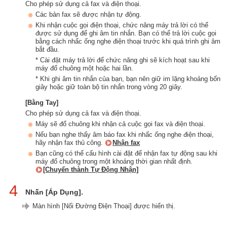
Cho phép sử dụng cả fax và điện thoại.
Các bản fax sẽ được nhận tự động.
Khi nhận cuộc gọi điện thoại, chức năng máy trả lời có thể
được sử dụng để ghi âm tin nhắn. Bạn có thể trả lời cuộc gọi
bằng cách nhấc ống nghe điện thoại trước khi quá trình ghi âm
bắt đầu.
* Cài đặt máy trả lời để chức năng ghi sẽ kích hoạt sau khi
máy đổ chuông một hoặc hai lần.
* Khi ghi âm tin nhắn của bạn, bạn nên giữ im lặng khoảng bốn
giây hoặc giữ toàn bộ tin nhắn trong vòng 20 giây.
[Bằng Tay]
Cho phép sử dụng cả fax và điện thoại.
Máy sẽ đổ chuông khi nhận cả cuộc gọi fax và điện thoại.
Nếu bạn nghe thấy âm báo fax khi nhấc ống nghe điện thoại,
hãy nhận fax thủ công.
Nhận fax
Bạn cũng có thể cấu hình cài đặt để nhận fax tự động sau khi
máy đổ chuông trong một khoảng thời gian nhất định.
[Chuyển thành Tự Động Nhận]
4
Nhấn [Áp Dụng].
Màn hình [Nối Đường Điện Thoại] được hiển thị.