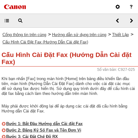
>
>
>
Cổng thông tin trên cùng
Hướng dẫn sử dụng trên cùng
Thiết Lập
Cấu Hình Cài Đặt Fax (Hướng Dẫn Cài đặt Fax)
Cấu Hình Cài Đặt Fax (Hướng Dẫn Cài đặt
Fax)
Số văn bản: C927-025
Khi bạn nhấn [Fax] trong màn hình [Home] trên bảng điều khiển lần đầu
tiên, màn hình (Hướng Dẫn Cài Đặt Fax) dành cho việc cài đặt các mục
để sử dụng fax được hiển thị. Sử dụng quy trình dưới đây để cấu hình cài
đặt fax bằng cách làm theo hướng dẫn trên màn hình.
Máy phải được khởi động lại để áp dụng các cài đặt đã cấu hình bằng
Hướng dẫn Cài đặt Fax.
Bước 1: Bắt Đầu Hướng dẫn Cài đặt Fax
Bước 2: Đăng Ký Số Fax và Tên Đơn Vị
Bước 3: Cài Đặt Chế Độ RX