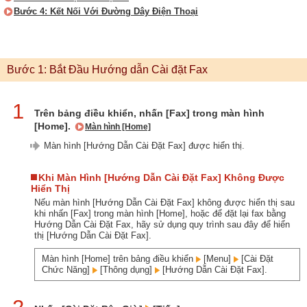
Bước 4: Kết Nối Với Đường Dây Điện Thoại
Bước 1: Bắt Đầu Hướng dẫn Cài đặt Fax
1
Trên bảng điều khiển, nhấn [Fax] trong màn hình
[Home].
Màn hình [Home]
Màn hình [Hướng Dẫn Cài Đặt Fax] được hiển thị.
Khi Màn Hình [Hướng Dẫn Cài Đặt Fax] Không Được
Hiển Thị
Nếu màn hình [Hướng Dẫn Cài Đặt Fax] không được hiển thị sau
khi nhấn [Fax] trong màn hình [Home], hoặc để đặt lại fax bằng
Hướng Dẫn Cài Đặt Fax, hãy sử dụng quy trình sau đây để hiển
thị [Hướng Dẫn Cài Đặt Fax].
Màn hình [Home] trên bảng điều khiển
[Menu]
[Cài Đặt
Chức Năng]
[Thông dụng]
[Hướng Dẫn Cài Đặt Fax].