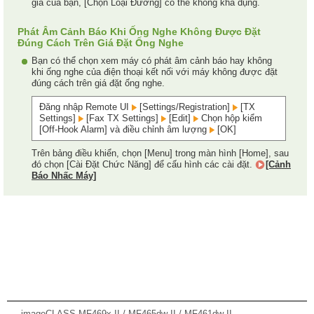
gia của bạn, [Chọn Loại Đường] có thể không khả dụng.
Phát Âm Cảnh Báo Khi Ống Nghe Không Được Đặt
Đúng Cách Trên Giá Đặt Ống Nghe
Bạn có thể chọn xem máy có phát âm cảnh báo hay không
khi ống nghe của điện thoại kết nối với máy không được đặt
đúng cách trên giá đặt ống nghe.
Đăng nhập Remote UI
[Settings/Registration]
[TX
Settings]
[Fax TX Settings]
[Edit]
Chọn hộp kiểm
[Off-Hook Alarm] và điều chỉnh âm lượng
[OK]
Trên bảng điều khiển, chọn [Menu] trong màn hình [Home], sau
đó chọn [Cài Đặt Chức Năng] để cấu hình các cài đặt.
[Cảnh
Báo Nhấc Máy]
imageCLASS MF469x II / MF465dw II / MF461dw II