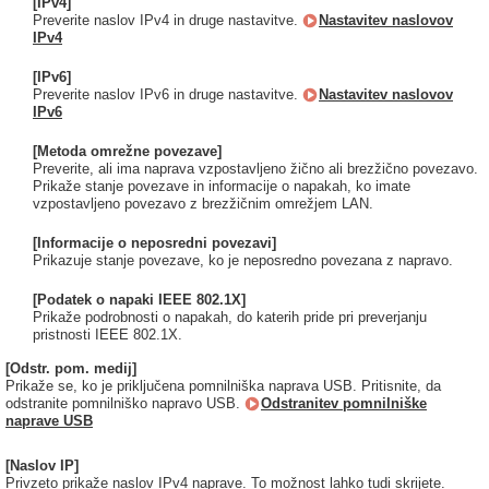
[IPv4]
Preverite naslov IPv4 in druge nastavitve.
Nastavitev naslovov
IPv4
[IPv6]
Preverite naslov IPv6 in druge nastavitve.
Nastavitev naslovov
IPv6
[Metoda omrežne povezave]
Preverite, ali ima naprava vzpostavljeno žično ali brezžično povezavo.
Prikaže stanje povezave in informacije o napakah, ko imate
vzpostavljeno povezavo z brezžičnim omrežjem LAN.
[Informacije o neposredni povezavi]
Prikazuje stanje povezave, ko je neposredno povezana z napravo.
[Podatek o napaki IEEE 802.1X]
Prikaže podrobnosti o napakah, do katerih pride pri preverjanju
pristnosti IEEE 802.1X.
[Odstr. pom. medij]
Prikaže se, ko je priključena pomnilniška naprava USB. Pritisnite, da
odstranite pomnilniško napravo USB.
Odstranitev pomnilniške
naprave USB
[Naslov IP]
Privzeto prikaže naslov IPv4 naprave. To možnost lahko tudi skrijete.