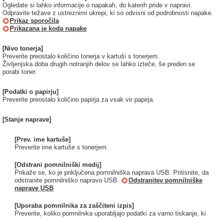
Ogledate si lahko informacije o napakah, do katerih pride v napravi.
Odpravite težave z ustreznimi ukrepi, ki so odvisni od podrobnosti napake.
Prikaz sporočila
Prikazana je koda napake
[Nivo tonerja]
Preverite preostalo količino tonerja v kartuši s tonerjem.
Življenjska doba drugih notranjih delov se lahko izteče, še preden se
porabi toner.
[Podatki o papirju]
Preverite preostalo količino papirja za vsak vir papirja.
[Stanje naprave]
[Prev. ime kartuše]
Preverite ime kartuše s tonerjem.
[Odstrani pomnilniški medij]
Prikaže se, ko je priključena pomnilniška naprava USB. Pritisnite, da
odstranite pomnilniško napravo USB.
Odstranitev pomnilniške
naprave USB
[Uporaba pomnilnika za zaščiteni izpis]
Preverite, koliko pomnilnika uporabljajo podatki za varno tiskanje, ki