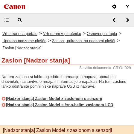
>
>
>
Vrh strani na portalu
Vrh strani v priročniku
Osnovni postopki
>
>
Uporaba nadzorne plošče
Zasloni, prikazani na nadzorni plošči
Zaslon [Nadzor stanja]
Zaslon [Nadzor stanja]
Številka dokumenta: CRYU-029
Na tem zaslonu si lahko ogledate informacije o napravi, uporabi in
dnevnikih, nastavitve omrežja in informacije o napakah. Na tem zaslonu
lahko odstranite pomnilniške naprave USB iz naprave.
[Nadzor stanja] Zaslon Model z zaslonom s senzorji
[Nadzor stanja] Zaslon Model s črno-belim zaslonom LCD
[Nadzor stanja] Zaslon Model z zaslonom s senzorji