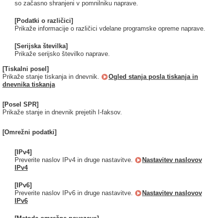
so začasno shranjeni v pomnilniku naprave.
[Podatki o različici]
Prikaže informacije o različici vdelane programske opreme naprave.
[Serijska številka]
Prikaže serijsko številko naprave.
[Tiskalni posel]
Prikaže stanje tiskanja in dnevnik.
Ogled stanja posla tiskanja in
dnevnika tiskanja
[Posel SPR]
Prikaže stanje in dnevnik prejetih I-faksov.
[Omrežni podatki]
[IPv4]
Preverite naslov IPv4 in druge nastavitve.
Nastavitev naslovov
IPv4
[IPv6]
Preverite naslov IPv6 in druge nastavitve.
Nastavitev naslovov
IPv6