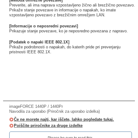
[Metoda omrežne povezave]
Preverite, ali ima naprava vzpostavljeno žično ali brezžično povezavo.
Prikaže stanje povezave in informacije o napakah, ko imate
vzpostavljeno povezavo z brezžičnim omrežjem LAN.
[Informacije o neposredni povezavi]
Prikazuje stanje povezave, ko je neposredno povezana z napravo.
[Podatek o napaki IEEE 802.1X]
Prikaže podrobnosti o napakah, do katerih pride pri preverjanju
pristnosti IEEE 802.1X.
imageFORCE 1440P / 1440Pr
Navodila za uporabo (Priročnik za uporabo izdelka)
Če ne morete najti, kar iščete, lahko pogledate tukaj.
Poiščite priročnike za druge izdelke
Please be sure to read this.‎