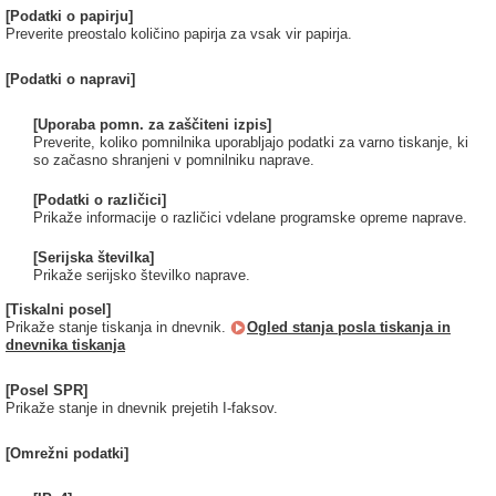
[Podatki o papirju]
Preverite preostalo količino papirja za vsak vir papirja.
[Podatki o napravi]
[Uporaba pomn. za zaščiteni izpis]
Preverite, koliko pomnilnika uporabljajo podatki za varno tiskanje, ki
so začasno shranjeni v pomnilniku naprave.
[Podatki o različici]
Prikaže informacije o različici vdelane programske opreme naprave.
[Serijska številka]
Prikaže serijsko številko naprave.
[Tiskalni posel]
Prikaže stanje tiskanja in dnevnik.
Ogled stanja posla tiskanja in
dnevnika tiskanja
[Posel SPR]
Prikaže stanje in dnevnik prejetih I-faksov.
[Omrežni podatki]