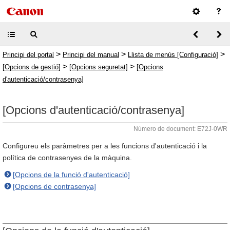
>
>
>
Principi del portal
Principi del manual
Llista de menús [Configuració]
>
>
[Opcions de gestió]
[Opcions seguretat]
[Opcions
d'autenticació/contrasenya]
[Opcions d'autenticació/contrasenya]
Número de document: E72J-0WR
Configureu els paràmetres per a les funcions d'autenticació i la
política de contrasenyes de la màquina.
[Opcions de la funció d'autenticació]
[Opcions de contrasenya]