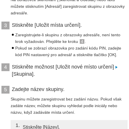
můžete stisknutím [Adresář] zaregistrovat skupinu z obrazovky
adresáře.
Stiskněte [Uložit místa určení].
3
Zaregistrujete-li skupinu z obrazovky adresáře, není tento
krok vyžadován. Přejděte ke kroku
4
.
Pokud se zobrazí obrazovka pro zadání kódu PIN, zadejte
kód PIN nastavený pro adresář a stiskněte tlačítko [OK].
Stiskněte možnost [Uložit nové místo určení]
4
[Skupina].
Zadejte název skupiny.
5
Skupinu můžete zaregistrovat bez zadání názvu. Pokud však
zadáte název, můžete skupinu vyhledat podle iniciály nebo
názvu, když zadáváte místa určení.
1
Stiskněte [Název].