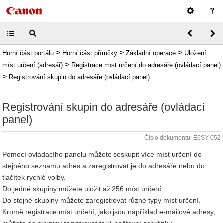
>
>
>
Horní část portálu
Horní část příručky
Základní operace
Uložení
>
míst určení (adresář)
Registrace míst určení do adresáře (ovládací panel)
>
Registrování skupin do adresáře (ovládací panel)
Registrování skupin do adresáře (ovládací
panel)
Číslo dokumentu: E6SY-052
Pomocí ovládacího panelu můžete seskupit více míst určení do
stejného seznamu adres a zaregistrovat je do adresáře nebo do
tlačítek rychlé volby.
Do jedné skupiny můžete uložit až 256 míst určení.
Do stejné skupiny můžete zaregistrovat různé typy míst určení.
Kromě registrace míst určení, jako jsou například e-mailové adresy,