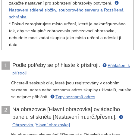
zakažte nastavení pro zobrazení obrazovky potvrzení.
Nastavení sdílené složky, souborového serveru a Rozšířená
schránka
* Pokud zaregistrujete místo určení, které je nakonfigurováno
tak, aby se skupině zobrazovala potvrzovací obrazovka,
nebudete moci zadat skupinu jako místo určení a odeslat jí
data.
Podle potřeby se přihlaste k přístroji.
1
Přihlášení k
přístroji
Chcete-li seskupit cíle, které jsou registrovány v osobním
seznamu adres nebo seznamu adres skupiny uživatelů, musíte
se nejprve přihlásit.
Typy seznamů adres
Na obrazovce [Hlavní obrazovka] ovládacího
2
panelu stiskněte [Nastavení m.urč./přesm.].
Obrazovka [Hlavní obrazovka]
Na obrazovce skenování (Skenovat a Odeslat) nebo faxu