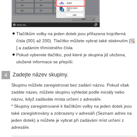
Tlačítkům volby na jeden dotek jsou přiřazena trojciferná
čísla (001 až 200). Tlačítko můžete vybrat také stisknutím [
] a zadáním třímístného čísla.
Pokud vyberete tlačítko, pod které je skupina již uložena,
uložené informace se přepíší.
Zadejte název skupiny.
4
Skupinu můžete zaregistrovat bez zadání názvu. Pokud však
zadáte název, můžete skupinu vyhledat podle iniciály nebo
názvu, když zadáváte místa určení z adresáře.
* Skupiny zaregistrované k tlačítkům volby na jeden dotek jsou
také zaregistrovány a zobrazeny v adresáři (Seznam adres na
jeden dotek) a můžete je vybrat při zadávání míst určení z
adresáře.