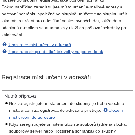
můžete do skupiny registrovat také poštovní schránku.
Pokud například zaregistrujete místo určení e-mailové adresy a
poštovní schránku společně ve skupině, můžete tuto skupinu určit
jako místo určení pro odesílání naskenovaných dat, takže data
odeslaná e-mailem se automaticky uloží do poštovní schránky pro
zálohování.
Registrace míst určení v adresáři
Registrace skupin do tlačítek volby na jeden dotek
Registrace míst určení v adresáři
Nutná příprava
Než zaregistrujete místa určení do skupiny, je třeba všechna
místa určení zaregistrovat do adresáře přístroje.
Uložení
míst určení do adresáře
Když zaregistrujete umístění úložiště souborů (sdílená složka,
souborový server nebo Rozšířená schránka) do skupiny,