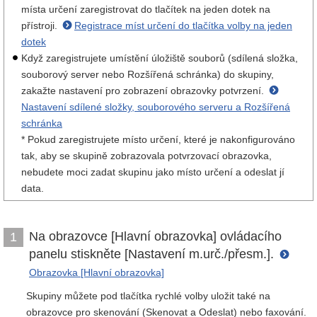
místa určení zaregistrovat do tlačítek na jeden dotek na
přístroji.
Registrace míst určení do tlačítka volby na jeden
dotek
Když zaregistrujete umístění úložiště souborů (sdílená složka,
souborový server nebo Rozšířená schránka) do skupiny,
zakažte nastavení pro zobrazení obrazovky potvrzení.
Nastavení sdílené složky, souborového serveru a Rozšířená
schránka
* Pokud zaregistrujete místo určení, které je nakonfigurováno
tak, aby se skupině zobrazovala potvrzovací obrazovka,
nebudete moci zadat skupinu jako místo určení a odeslat jí
data.
Na obrazovce [Hlavní obrazovka] ovládacího
1
panelu stiskněte [Nastavení m.urč./přesm.].
Obrazovka [Hlavní obrazovka]
Skupiny můžete pod tlačítka rychlé volby uložit také na
obrazovce pro skenování (Skenovat a Odeslat) nebo faxování.