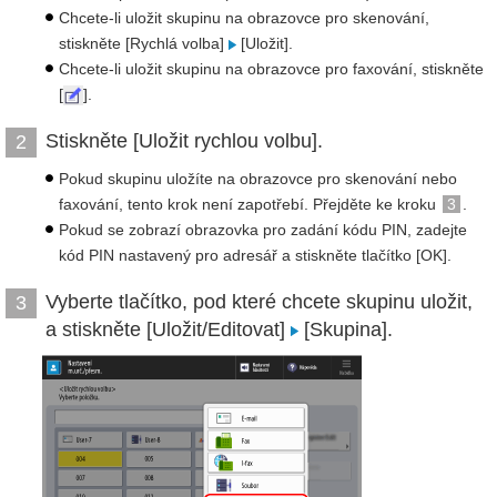
Chcete-li uložit skupinu na obrazovce pro skenování,
stiskněte [Rychlá volba]
[Uložit].
Chcete-li uložit skupinu na obrazovce pro faxování, stiskněte
[
].
Stiskněte [Uložit rychlou volbu].
2
Pokud skupinu uložíte na obrazovce pro skenování nebo
faxování, tento krok není zapotřebí. Přejděte ke kroku
3
.
Pokud se zobrazí obrazovka pro zadání kódu PIN, zadejte
kód PIN nastavený pro adresář a stiskněte tlačítko [OK].
Vyberte tlačítko, pod které chcete skupinu uložit,
3
a stiskněte [Uložit/Editovat]
[Skupina].