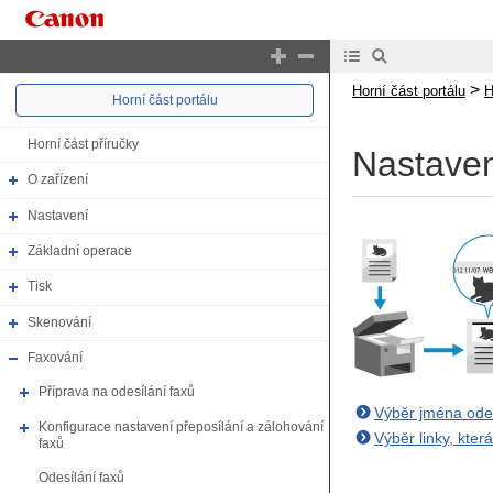
>
Horní část portálu
H
Horní část portálu
Horní část příručky
Nastaven
O zařízení
Nastavení
Základní operace
Tisk
Skenování
Faxování
Příprava na odesílání faxů
Výběr jména odes
Konfigurace nastavení přeposílání a zálohování
Výběr linky, kter
faxů
Odesílání faxů