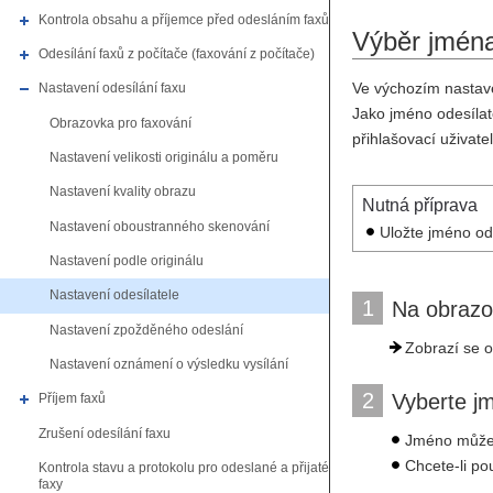
Kontrola obsahu a příjemce před odesláním faxů
Výběr jména
Odesílání faxů z počítače (faxování z počítače)
Ve výchozím nastaven
Nastavení odesílání faxu
Jako jméno odesílat
Obrazovka pro faxování
přihlašovací uživate
Nastavení velikosti originálu a poměru
Nastavení kvality obrazu
Nutná příprava
Nastavení oboustranného skenování
Uložte jméno od
Nastavení podle originálu
Nastavení odesílatele
1
Na obrazo
Nastavení zpožděného odeslání
Zobrazí se o
Nastavení oznámení o výsledku vysílání
2
Vyberte jm
Příjem faxů
Zrušení odesílání faxu
Jméno můžete
Chcete-li po
Kontrola stavu a protokolu pro odeslané a přijaté
faxy