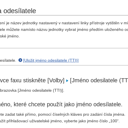
 odesílatele
í je název jednotky nastavený v nastavení linky přístroje vytištěn v mí
ele můžete namísto názvu jednotky vybrat jméno předtím uloženého odesí
lské jméno.
esílatele.
[Uložit jméno odesilatele (TTI)]
vce faxu stiskněte [Volby]
[Jméno odesilatele (TT
brazovka [Jméno odesilatele (TTI)].
éno, které chcete použít jako jméno odesílatele.
 zadat také přímo, pomocí číselných kláves pro zadání čísla jména.
užít přihlašovací uživatelské jméno, vyberte jako jméno číslo „100“.