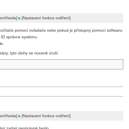
ení/hesla]
[Nastavení funkce ověření]
 počítače pomocí ovladače nebo pokud je přístupný pomocí softwaru
í ID správce systému.
le.
ány, tyto úlohy se nuceně zruší.
ení/hesla]
[Nastavení funkce ověření]
vání zadají nesprávné heslo.