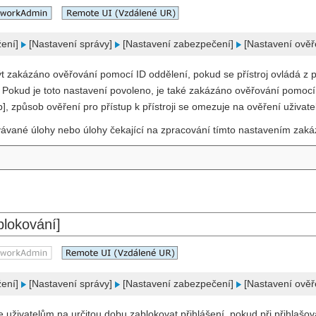
žení]
[Nastavení správy]
[Nastavení zabezpečení]
[Nastavení ověř
t zakázáno ověřování pomocí ID oddělení, pokud se přístroj ovládá z
. Pokud je toto nastavení povoleno, je také zakázáno ověřování pomoc
, způsob ověření pro přístup k přístroji se omezuje na ověření uživate
ávané úlohy nebo úlohy čekající na zpracování tímto nastavením zakáz
blokování]
žení]
[Nastavení správy]
[Nastavení zabezpečení]
[Nastavení ověř
e uživatelům na určitou dobu zablokovat přihlášení, pokud při přihlašo