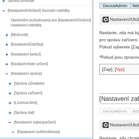
Správa přístroje
[Nastavení/Uložení] Seznam nabídky
[
Nastavení/Ulo
Oprávnění požadovaná pro [Nastavení/Uložení]
nastavení nabídky
Nastavte, zda má bý
[Možnosti]
pro správu zařízení
[Nastavení/Údržba]
Pokud vyberete [Zap]
[Nastavení funkcí]
*Pokud jsou zpracov
[Nastavit místo určení]
[Zap], [
Vyp
]
[Nastavení správy]
[Správa uživatele]
[Správa zařízení]
[Nastavení za
[Licence/Jiné]
[Správa dat]
[Nastavení zabezpečení]
[
Nastavení/Ulo
[Nastavení ověření/hesla]
Nastavte, zda chcet