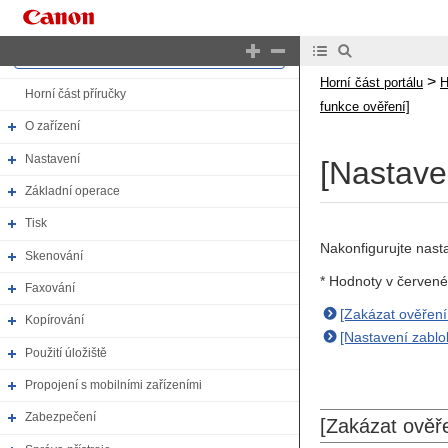
Horní část portálu
>
Horní část portálu
H
Horní část příručky
funkce ověření]
O zařízení
Nastavení
[Nastave
Základní operace
Tisk
Nakonfigurujte nasta
Skenování
* Hodnoty v červené
Faxování
[Zakázat ověření
Kopírování
[Nastavení zablo
Použití úložiště
Propojení s mobilními zařízeními
Zabezpečení
[Zakázat ověř