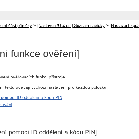
>
>
orní část příručky
[Nastavení/Uložení] Seznam nabídky
[Nastavení sprá
ní funkce ověření]
vení ověřovacích funkcí přístroje.
m textu udávají výchozí nastavení pro každou položku.
 pomocí ID oddělení a kódu PIN]
kování]
ení pomocí ID oddělení a kódu PIN]