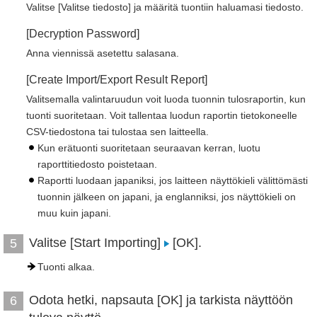
Valitse [Valitse tiedosto] ja määritä tuontiin haluamasi tiedosto.
[Decryption Password]
Anna viennissä asetettu salasana.
[Create Import/Export Result Report]
Valitsemalla valintaruudun voit luoda tuonnin tulosraportin, kun
tuonti suoritetaan. Voit tallentaa luodun raportin tietokoneelle
CSV-tiedostona tai tulostaa sen laitteella.
Kun erätuonti suoritetaan seuraavan kerran, luotu
raporttitiedosto poistetaan.
Raportti luodaan japaniksi, jos laitteen näyttökieli välittömästi
tuonnin jälkeen on japani, ja englanniksi, jos näyttökieli on
muu kuin japani.
Valitse [Start Importing]
[OK].
5
Tuonti alkaa.
Odota hetki, napsauta [OK] ja tarkista näyttöön
6