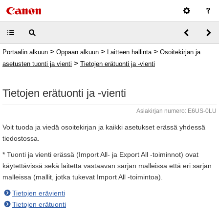
>
>
>
Portaalin alkuun
Oppaan alkuun
Laitteen hallinta
Osoitekirjan ja
>
asetusten tuonti ja vienti
Tietojen erätuonti ja ‑vienti
Tietojen erätuonti ja ‑vienti
Asiakirjan numero: E6US-0LU
Voit tuoda ja viedä osoitekirjan ja kaikki asetukset erässä yhdessä
tiedostossa.
* Tuonti ja vienti erässä (Import All- ja Export All -toiminnot) ovat
käytettävissä sekä laitetta vastaavan sarjan malleissa että eri sarjan
malleissa (mallit, jotka tukevat Import All -toimintoa).
Tietojen erävienti
Tietojen erätuonti