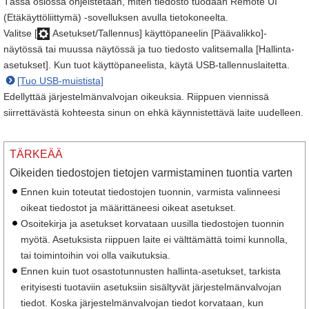
Tässä osiossa ohjeistetaan, miten tiedosto tuodaan Remote UI
(Etäkäyttöliittymä) -sovelluksen avulla tietokoneelta.
Valitse [
Asetukset/Tallennus] käyttöpaneelin [Päävalikko]-
näytössä tai muussa näytössä ja tuo tiedosto valitsemalla [Hallinta-
asetukset]. Kun tuot käyttöpaneelista, käytä USB-tallennuslaitetta.
[Tuo USB-muistista]
Edellyttää järjestelmänvalvojan oikeuksia. Riippuen viennissä
siirrettävästä kohteesta sinun on ehkä käynnistettävä laite uudelleen.
TÄRKEÄÄ
Oikeiden tiedostojen tietojen varmistaminen tuontia varten
Ennen kuin toteutat tiedostojen tuonnin, varmista valinneesi
oikeat tiedostot ja määrittäneesi oikeat asetukset.
Osoitekirja ja asetukset korvataan uusilla tiedostojen tuonnin
myötä. Asetuksista riippuen laite ei välttämättä toimi kunnolla,
tai toimintoihin voi olla vaikutuksia.
Ennen kuin tuot osastotunnusten hallinta-asetukset, tarkista
erityisesti tuotaviin asetuksiin sisältyvät järjestelmänvalvojan
tiedot. Koska järjestelmänvalvojan tiedot korvataan, kun