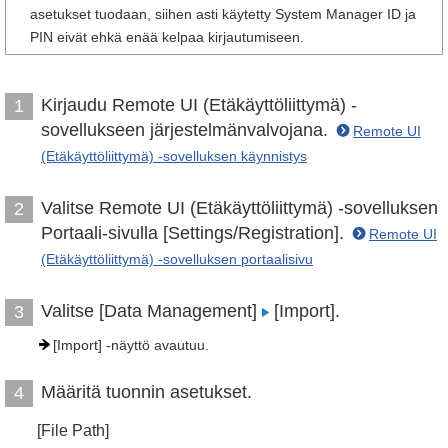
asetukset tuodaan, siihen asti käytetty System Manager ID ja
PIN eivät ehkä enää kelpaa kirjautumiseen.
Kirjaudu Remote UI (Etäkäyttöliittymä) -
1
sovellukseen järjestelmänvalvojana.
Remote UI
(Etäkäyttöliittymä) -sovelluksen käynnistys
Valitse Remote UI (Etäkäyttöliittymä) -sovelluksen
2
Portaali-sivulla [Settings/Registration].
Remote UI
(Etäkäyttöliittymä) -sovelluksen portaalisivu
Valitse [Data Management]
[Import].
3
[Import] -näyttö avautuu.
Määritä tuonnin asetukset.
4
[File Path]