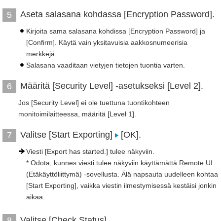
Aseta salasana kohdassa [Encryption Password].
5
Kirjoita sama salasana kohdissa [Encryption Password] ja
[Confirm]. Käytä vain yksitavuisia aakkosnumeerisia
merkkejä.
Salasana vaaditaan vietyjen tietojen tuontia varten.
Määritä [Security Level] -asetukseksi [Level 2].
6
Jos [Security Level] ei ole tuettuna tuontikohteen
monitoimilaitteessa, määritä [Level 1].
Valitse [Start Exporting]
[OK].
7
Viesti [Export has started.] tulee näkyviin.
* Odota, kunnes viesti tulee näkyviin käyttämättä Remote UI
(Etäkäyttöliittymä) -sovellusta. Älä napsauta uudelleen kohtaa
[Start Exporting], vaikka viestin ilmestymisessä kestäisi jonkin
aikaa.
Valitse [Check Status].
8