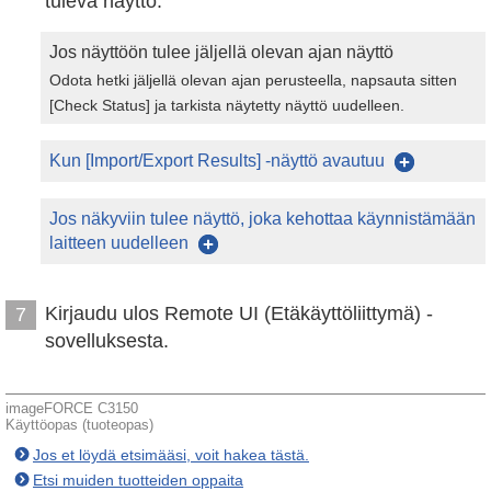
tuleva näyttö.
Jos näyttöön tulee jäljellä olevan ajan näyttö
Odota hetki jäljellä olevan ajan perusteella, napsauta sitten
[Check Status] ja tarkista näytetty näyttö uudelleen.
Kun [Import/Export Results] -näyttö avautuu
Jos näkyviin tulee näyttö, joka kehottaa käynnistämään
laitteen uudelleen
Kirjaudu ulos Remote UI (Etäkäyttöliittymä) -
7
sovelluksesta.
imageFORCE C3150
Käyttöopas (tuoteopas)
Jos et löydä etsimääsi, voit hakea tästä.
Etsi muiden tuotteiden oppaita