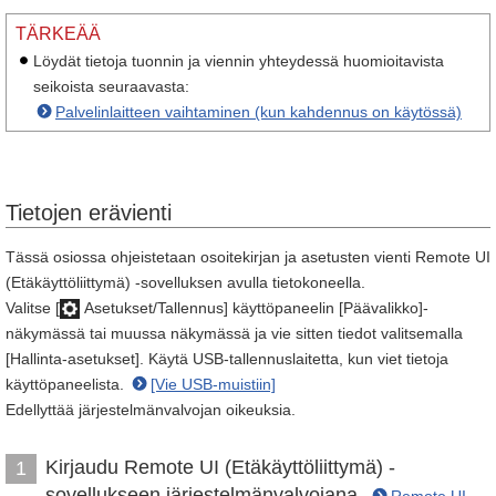
TÄRKEÄÄ
Löydät tietoja tuonnin ja viennin yhteydessä huomioitavista
seikoista seuraavasta:
Palvelinlaitteen vaihtaminen (kun kahdennus on käytössä)
Tietojen erävienti
Tässä osiossa ohjeistetaan osoitekirjan ja asetusten vienti Remote UI
(Etäkäyttöliittymä) -sovelluksen avulla tietokoneella.
Valitse [
Asetukset/Tallennus] käyttöpaneelin [Päävalikko]-
näkymässä tai muussa näkymässä ja vie sitten tiedot valitsemalla
[Hallinta-asetukset]. Käytä USB-tallennuslaitetta, kun viet tietoja
käyttöpaneelista.
[Vie USB-muistiin]
Edellyttää järjestelmänvalvojan oikeuksia.
Kirjaudu Remote UI (Etäkäyttöliittymä) -
1
sovellukseen järjestelmänvalvojana.