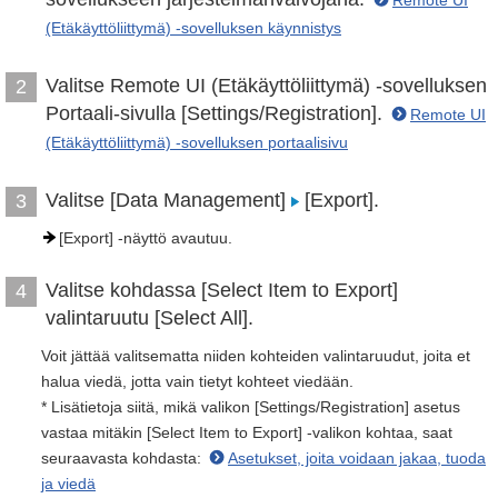
Remote UI
(Etäkäyttöliittymä) -sovelluksen käynnistys
Valitse Remote UI (Etäkäyttöliittymä) -sovelluksen
2
Portaali-sivulla [Settings/Registration].
Remote UI
(Etäkäyttöliittymä) -sovelluksen portaalisivu
Valitse [Data Management]
[Export].
3
[Export] -näyttö avautuu.
Valitse kohdassa [Select Item to Export]
4
valintaruutu [Select All].
Voit jättää valitsematta niiden kohteiden valintaruudut, joita et
halua viedä, jotta vain tietyt kohteet viedään.
* Lisätietoja siitä, mikä valikon [Settings/Registration] asetus
vastaa mitäkin [Select Item to Export] -valikon kohtaa, saat
seuraavasta kohdasta:
Asetukset, joita voidaan jakaa, tuoda
ja viedä