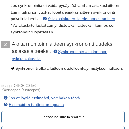
Jos synkronointia ei voida pysäyttää vanhan asiakaslaitteen
toimintahäiriön vuoksi, lopeta asiakaslaitteen synkronointi
palvelinlaitteelta.
Asiakaslaitteen tietojen tarkistaminen
* Asiakaslaite lasketaan yhdistetyksi laitteeksi, kunnes sen
synkronointi lopetetaan.
Aloita monitoimilaitteen synkronointi uudeksi
2
asiakaslaitteeksi.
Synkronoinnin aloittaminen
asiakaslaitteella
Synkronointi alkaa laitteen uudelleenkäynnistyksen jälkeen.
imageFORCE C3150
Käyttöopas (tuoteopas)
Jos et löydä etsimääsi, voit hakea tästä.
Etsi muiden tuotteiden oppaita
Please be sure to read this.‎