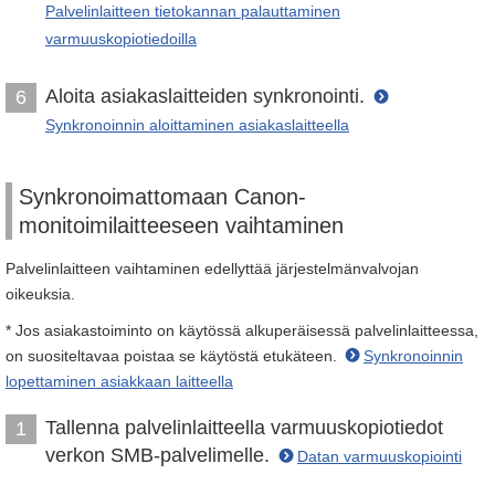
Palvelinlaitteen tietokannan palauttaminen
varmuuskopiotiedoilla
Aloita asiakaslaitteiden synkronointi.
6
Synkronoinnin aloittaminen asiakaslaitteella
Synkronoimattomaan Canon-
monitoimilaitteeseen vaihtaminen
Palvelinlaitteen vaihtaminen edellyttää järjestelmänvalvojan
oikeuksia.
* Jos asiakastoiminto on käytössä alkuperäisessä palvelinlaitteessa,
on suositeltavaa poistaa se käytöstä etukäteen.
Synkronoinnin
lopettaminen asiakkaan laitteella
Tallenna palvelinlaitteella varmuuskopiotiedot
1
verkon SMB-palvelimelle.
Datan varmuuskopiointi