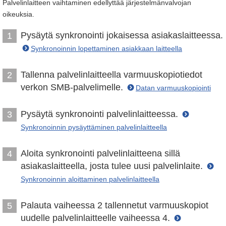
Palvelinlaitteen vaihtaminen edellyttää järjestelmänvalvojan
oikeuksia.
Pysäytä synkronointi jokaisessa asiakaslaitteessa.
1
Synkronoinnin lopettaminen asiakkaan laitteella
Tallenna palvelinlaitteella varmuuskopiotiedot
2
verkon SMB-palvelimelle.
Datan varmuuskopiointi
Pysäytä synkronointi palvelinlaitteessa.
3
Synkronoinnin pysäyttäminen palvelinlaitteella
Aloita synkronointi palvelinlaitteena sillä
4
asiakaslaitteella, josta tulee uusi palvelinlaite.
Synkronoinnin aloittaminen palvelinlaitteella
Palauta vaiheessa 2 tallennetut varmuuskopiot
5
uudelle palvelinlaitteelle vaiheessa 4.