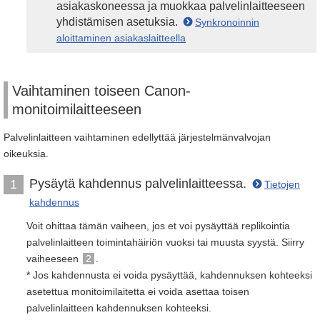
asiakaskoneessa ja muokkaa palvelinlaitteeseen
yhdistämisen asetuksia.
Synkronoinnin
aloittaminen asiakaslaitteella
Vaihtaminen toiseen Canon-
monitoimilaitteeseen
Palvelinlaitteen vaihtaminen edellyttää järjestelmänvalvojan
oikeuksia.
Pysäytä kahdennus palvelinlaitteessa.
1
Tietojen
kahdennus
Voit ohittaa tämän vaiheen, jos et voi pysäyttää replikointia
palvelinlaitteen toimintahäiriön vuoksi tai muusta syystä. Siirry
vaiheeseen
2
.
* Jos kahdennusta ei voida pysäyttää, kahdennuksen kohteeksi
asetettua monitoimilaitetta ei voida asettaa toisen
palvelinlaitteen kahdennuksen kohteeksi.