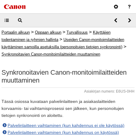
>
>
>
Portaalin alkuun
Oppaan alkuun
Turvallisuus
Käyttäjien
>
todentaminen ja ryhmien hallinta
Useiden Canon-monitoimilaitteiden
>
käyttäminen samoilla asetuksilla (personoitujen tietojen synkronointi)
Synkronoitavien Canon-monitoimilaitteiden muuttaminen
Synkronoitavien Canon-monitoimilaitteiden
muuttaminen
Asiakirjan numero: E6US-0HH
Tässä osiossa kuvataan palvelinlaitteen ja asiakaslaitteiden
korvaamis- tai vaihtamisprosessi sen jälkeen, kun personoitujen
tietojen synkronointi on aloitettu.
Palvelinlaitteen vaihtaminen (kun kahdennus ei ole käytössä)
Palvelinlaitteen vaihtaminen (kun kahdennus on käytössä)