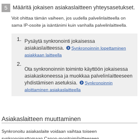
Määritä jokaisen asiakaslaitteen yhteysasetukset.
5
Voit ohittaa tämän vaiheen, jos uudella palvelinlaitteella on
sama IP-osoite ja isäntänimi kuin vanhalla palvelinlaitteella.
1
Pysäytä synkronointi jokaisessa
asiakaslaitteessa.
Synkronoinnin lopettaminen
asiakkaan laitteella
2
Ota synkronoinnin toiminto käyttöön jokaisessa
asiakaskoneessa ja muokkaa palvelinlaitteeseen
yhdistämisen asetuksia.
Synkronoinnin
aloittaminen asiakaslaitteella
Asiakaslaitteen muuttaminen
Synkronoitu asiakaslaite voidaan vaihtaa toiseen
synkronoimattomaan Canon-monitoimilaitteeseen.