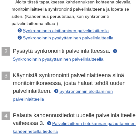
Aloita tässä tapauksessa kahdennuksen kohteena olevalla
monitoimilaitteella synkronointi palvelinlaitteena ja lopeta se
sitten. (Kahdennus peruutetaan, kun synkronointi
palvelinlaitteena alkaa.)
Synkronoinnin aloittaminen palvelinlaitteella
Synkronoinnin pysäyttäminen palvelinlaitteella
Pysäytä synkronointi palvelinlaitteessa.
2
Synkronoinnin pysäyttäminen palvelinlaitteella
Käynnistä synkronointi palvelinlaitteena siinä
3
monitoimikoneessa, josta haluat tehdä uuden
palvelinlaitteen.
Synkronoinnin aloittaminen
palvelinlaitteella
Palauta kahdennustiedot uudelle palvelinlaitteelle
4
vaiheessa 3.
Palvelinlaitteen tietokannan palauttaminen
kahdennetuilla tiedoilla