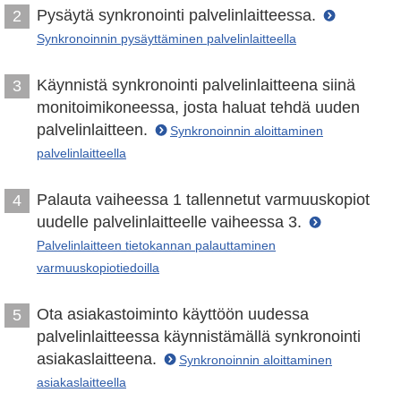
Pysäytä synkronointi palvelinlaitteessa.
2
Synkronoinnin pysäyttäminen palvelinlaitteella
Käynnistä synkronointi palvelinlaitteena siinä
3
monitoimikoneessa, josta haluat tehdä uuden
palvelinlaitteen.
Synkronoinnin aloittaminen
palvelinlaitteella
Palauta vaiheessa 1 tallennetut varmuuskopiot
4
uudelle palvelinlaitteelle vaiheessa 3.
Palvelinlaitteen tietokannan palauttaminen
varmuuskopiotiedoilla
Ota asiakastoiminto käyttöön uudessa
5
palvelinlaitteessa käynnistämällä synkronointi
asiakaslaitteena.
Synkronoinnin aloittaminen
asiakaslaitteella