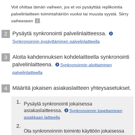
Voit ohittaa tämän vaiheen, jos et voi pysäyttää replikointia
palvelinlaitteen toimintahäiriön vuoksi tai muusta syystä. Siirry
vaiheeseen
2
.
Pysäytä synkronointi palvelinlaitteessa.
2
Synkronoinnin pysäyttäminen palvelinlaitteella
Aloita kahdennuksen kohdelaitteella synkronointi
3
palvelinlaitteena.
Synkronoinnin aloittaminen
palvelinlaitteella
Määritä jokaisen asiakaslaitteen yhteysasetukset.
4
1
Pysäytä synkronointi jokaisessa
asiakaslaitteessa.
Synkronoinnin lopettaminen
asiakkaan laitteella
2
Ota synkronoinnin toiminto käyttöön jokaisessa