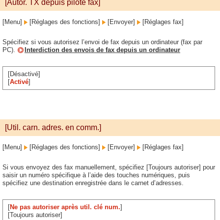
[Autor. TX depuis pilote fax]
[Menu]
[Réglages des fonctions]
[Envoyer]
[Réglages fax]
Spécifiez si vous autorisez l’envoi de fax depuis un ordinateur (fax par
PC).
Interdiction des envois de fax depuis un ordinateur
[Désactivé]
[
Activé
]
[Util. carn. adres. en comm.]
[Menu]
[Réglages des fonctions]
[Envoyer]
[Réglages fax]
Si vous envoyez des fax manuellement, spécifiez [Toujours autoriser] pour
saisir un numéro spécifique à l’aide des touches numériques, puis
spécifiez une destination enregistrée dans le carnet d’adresses.
[
Ne pas autoriser après util. clé num.
]
[Toujours autoriser]