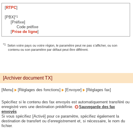
[
RTPC
]
*1
[PBX]
[Préfixe]
Code préfixe
[
Prise de ligne
]
*1
Selon votre pays ou votre région, le paramètre peut ne pas s’afficher, ou son
contenu ou son paramètre par défaut peut être différent.
[Archiver document TX]
[Menu]
[Réglages des fonctions]
[Envoyer]
[Réglages fax]
Spécifiez si le contenu des fax envoyés est automatiquement transféré ou
enregistré vers une destination prédéfinie.
Sauvegarde des fax
envoyés
Si vous spécifiez [Activé] pour ce paramètre, spécifiez également la
destination de transfert ou d’enregistrement et, si nécessaire, le nom du
fichier.