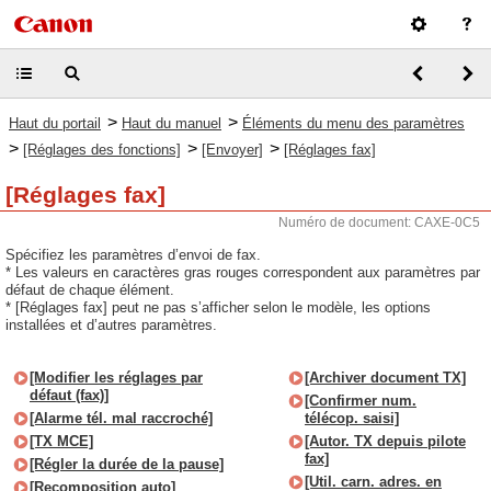
>
>
Haut du portail
Haut du manuel
Éléments du menu des paramètres
>
>
>
[Réglages des fonctions]
[Envoyer]
[Réglages fax]
[Réglages fax]
Numéro de document: CAXE-0C5
Spécifiez les paramètres d’envoi de fax.
* Les valeurs en caractères gras rouges correspondent aux paramètres par
défaut de chaque élément.
* [Réglages fax] peut ne pas s’afficher selon le modèle, les options
installées et d’autres paramètres.
[Modifier les réglages par
[Archiver document TX]
défaut (fax)]
[Confirmer num.
[Alarme tél. mal raccroché]
télécop. saisi]
[TX MCE]
[Autor. TX depuis pilote
fax]
[Régler la durée de la pause]
[Util. carn. adres. en
[Recomposition auto]