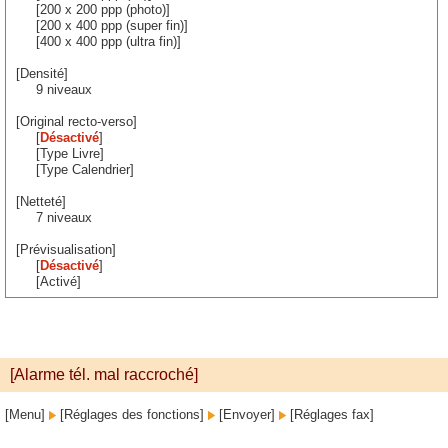
[200 x 200 ppp (photo)]
[200 x 400 ppp (super fin)]
[400 x 400 ppp (ultra fin)]
[Densité]
9 niveaux
[Original recto-verso]
[
Désactivé
]
[Type Livre]
[Type Calendrier]
[Netteté]
7 niveaux
[Prévisualisation]
[
Désactivé
]
[Activé]
[Alarme tél. mal raccroché]
[Menu]
[Réglages des fonctions]
[Envoyer]
[Réglages fax]