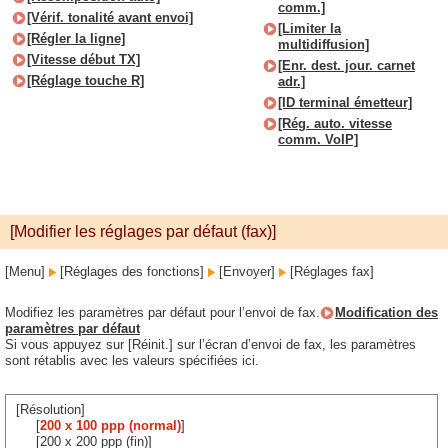
comm.]
[Vérif. tonalité avant envoi]
[Limiter la
[Régler la ligne]
multidiffusion]
[Vitesse début TX]
[Enr. dest. jour. carnet
[Réglage touche R]
adr.]
[ID terminal émetteur]
[Rég. auto. vitesse
comm. VoIP]
[Modifier les réglages par défaut (fax)]
[Menu]
[Réglages des fonctions]
[Envoyer]
[Réglages fax]
Modifiez les paramètres par défaut pour l’envoi de fax.
Modification des
paramètres par défaut
Si vous appuyez sur [Réinit.] sur l’écran d’envoi de fax, les paramètres
sont rétablis avec les valeurs spécifiées ici.
[Résolution]
[
200 x 100 ppp (normal)
]
[200 x 200 ppp (fin)]